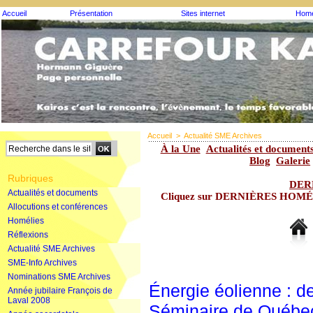
Accueil
Présentation
Sites internet
Homé
Accueil
>
Actualité SME Archives
À la Une
Actualités et document
Blog
Galerie
Rubriques
DER
Actualités et documents
Cliquez sur DERNIÈRES HOMÉLIE
Allocutions et conférences
Homélies
Réflexions
Actualité SME Archives
SME-Info Archives
Nominations SME Archives
Énergie éolienne : d
Année jubilaire François de
Laval 2008
Séminaire de Québe