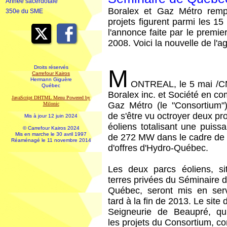
Année sacerdotale
Boralex et Gaz Métro remp
350e du SME
projets figurent parmi les 1
l'annonce faite par le premi
2008. Voici la nouvelle de l'
Droits réservés
M
Carrefour Kairos
Hermann Giguère
ONTREAL, le 5 mai /C
Québec
Boralex inc. et Société en c
JavaScript DHTML Menu Powered by
Gaz Métro (le "Consortium")
Milonic
de s'être vu octroyer deux pro
Mis à jour 12 juin 2024
éoliens totalisant une puissa
© Carrefour Kairos 2024
Mis en marche le 30 avril 1997
de 272 MW dans le cadre de 
Réaménagé le 11 novembre 2014
d'offres d'Hydro-Québec.
Les deux parcs éoliens, si
terres privées du Séminaire 
Québec, seront mis en ser
tard à la fin de 2013. Le site 
Seigneurie de Beaupré, qui
les projets du Consortium, co