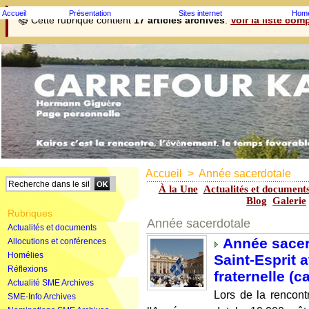
Accueil
Présentation
Sites internet
Homé
📚 Cette rubrique contient
17 articles archivés
.
Voir la liste com
Accueil
>
Année sacerdotale
À la Une
Actualités et document
Blog
Galerie
Rubriques
Année sacerdotale
Actualités et documents
Année sacer
Allocutions et conférences
Homélies
Saint-Esprit
Réflexions
fraternelle (c
Actualité SME Archives
Lors de la rencontr
SME-Info Archives