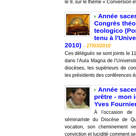
le 9, sur le thème « Conversion e
Année sacer
Congrès théo
teologico (Po
tenu à l'Unive
2010)
-
27/03/2010
Ces délégués se sont joints le 1
dans l'Aula Magna de l'Univers
diocèses, les supérieurs de cong
les présidents des conférences ép
Année sacer
prêtre - mon i
Yves Fournie
À l'occasion de 
séminariste du Diocèse de Qu
vocation, son cheminement ver
conviction et lucidité comment se 