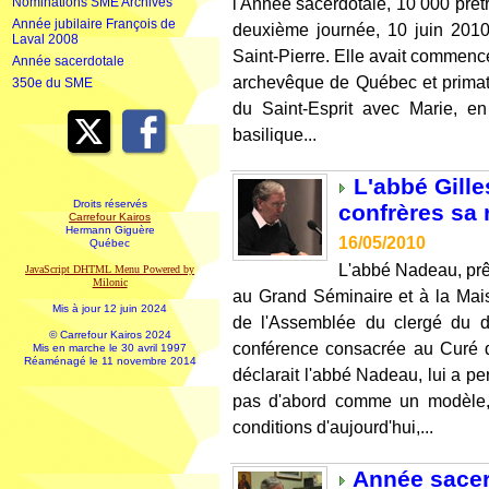
l'Année sacerdotale, 10 000 prêtr
Nominations SME Archives
Année jubilaire François de
deuxième journée, 10 juin 2010,
Laval 2008
Saint-Pierre. Elle avait commencé
Année sacerdotale
archevêque de Québec et primat
350e du SME
du Saint-Esprit avec Marie, en
basilique...
L'abbé Gill
Droits réservés
confrères sa 
Carrefour Kairos
Hermann Giguère
16/05/2010
Québec
L'abbé Nadeau, prê
JavaScript DHTML Menu Powered by
Milonic
au Grand Séminaire et à la Mais
Mis à jour 12 juin 2024
de l'Assemblée du clergé du 
© Carrefour Kairos 2024
conférence consacrée au Curé d
Mis en marche le 30 avril 1997
Réaménagé le 11 novembre 2014
déclarait l'abbé Nadeau, lui a pe
pas d'abord comme un modèle, 
conditions d'aujourd'hui,...
Année sacerd