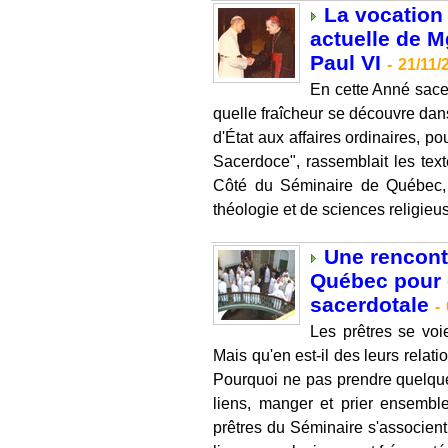
La vocation 
actuelle de M
Paul VI
-
21/11/
En cette Anné sacer
quelle fraîcheur se découvre dans
d'État aux affaires ordinaires, pou
Sacerdoce", rassemblait les tex
Côté du Séminaire de Québec, p
théologie et de sciences religieus
Une rencontr
Québec pour e
sacerdotale
-
Les prêtres se voi
Mais qu'en est-il des leurs relat
Pourquoi ne pas prendre quelque
liens, manger et prier ensembl
prêtres du Séminaire s'associent