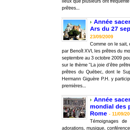
lieux que plusieurs ont fréquent
prêtres...
Année sacerd
Ars du 27 se
23/09/2009
Comme on le sait, 
par Benoît XVI, les prêtres du mo
septembre au 3 octobre 2009 pour
sur le thème "La joie d’être prêt
prêtres du Québec, dont le Su
Hermann Giguère P.H. y participe
premières...
Année sacer
mondial des p
Rome
-
11/09/2
Témoignages de p
adorations, musique, conférence