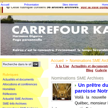
Accueil
Présentation
Sites internet
Homé
📚 Cette rubrique contient
56 articles archivés
.
Voir la liste com
Accueil
>
Nominations SME Arc
À la Une
Actualités et document
Blog
Galerie
Rubriques
Nominations SME Archives
Actualités et documents
Un prêtre du
Allocutions et conférences
Homélies
paroisse Not
Réflexions
Voilà la nouvell
Actualité SME Archives
Québec, monsieur 
SME-Info Archives