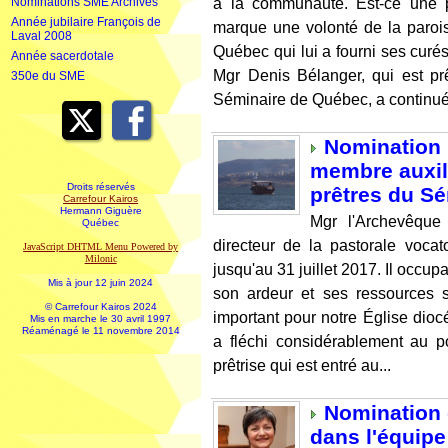
à la communauté. Est-ce une p
Nominations SME Archives
Année jubilaire François de
marque une volonté de la parois
Laval 2008
Québec qui lui a fourni ses curés
Année sacerdotale
Mgr Denis Bélanger, qui est p
350e du SME
Séminaire de Québec, a continué 
Nomination 
membre auxil
Droits réservés
prêtres du S
Carrefour Kairos
Hermann Giguère
Mgr l'Archevêqu
Québec
directeur de la pastorale voca
JavaScript DHTML Menu Powered by
Milonic
jusqu'au 31 juillet 2017. Il occup
Mis à jour 12 juin 2024
son ardeur et ses ressources 
© Carrefour Kairos 2024
important pour notre Église dio
Mis en marche le 30 avril 1997
Réaménagé le 11 novembre 2014
a fléchi considérablement au p
prêtrise qui est entré au...
Nomination
dans l'équip