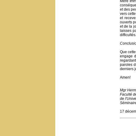
Mère Imma
conséquen
et des pe
vers cette
et receve
ouverts p
et de la 
laisses p
difficulté
Conclusi
Que cette
engage de
regardant
paroles d
derniers 
Amen!
Mgr Herm
Faculté d
de l'Unive
Séminair
17 décem