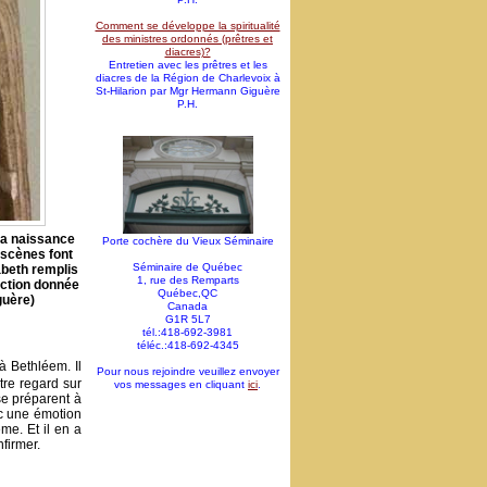
Comment se développe la spiritualité
des ministres ordonnés (prêtres et
diacres)?
Entretien avec les prêtres et les
diacres de la Région de Charlevoix à
St-Hilarion par Mgr Hermann Giguère
P.H.
 la naissance
Porte cochère du Vieux Séminaire
 scènes font
Séminaire de Québec
abeth remplis
1, rue des Remparts
uction donnée
Québec,QC
guère)
Canada
G1R 5L7
tél.:418-692-3981
téléc.:418-692-4345
à Bethléem. Il
Pour nous rejoindre veuillez envoyer
tre regard sur
vos messages en cliquant
ici
.
se préparent à
ec une émotion
me. Et il en a
firmer.