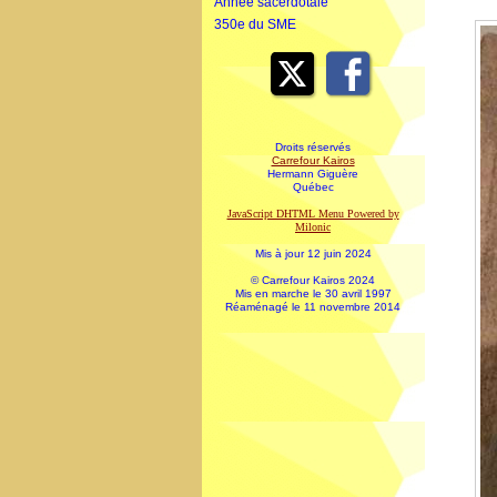
Année sacerdotale
350e du SME
Droits réservés
Carrefour Kairos
Hermann Giguère
Québec
JavaScript DHTML Menu Powered by
Milonic
Mis à jour 12 juin 2024
© Carrefour Kairos 2024
Mis en marche le 30 avril 1997
Réaménagé le 11 novembre 2014