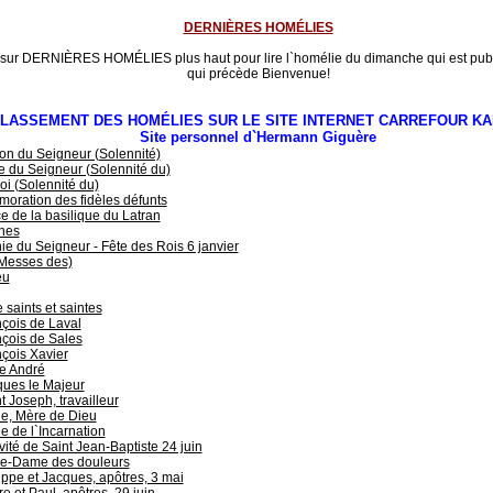
DERNIÈRES HOMÉLIES
 sur DERNIÈRES HOMÉLIES plus haut pour lire l`homélie du dimanche qui est publ
qui précède Bienvenue!
LASSEMENT DES HOMÉLIES SUR LE SITE INTERNET CARREFOUR KA
Site personnel d`Hermann Giguère
on du Seigneur (Solennité)
 du Seigneur (Solennité du)
oi (Solennité du)
ration des fidèles défunts
e de la basilique du Latran
hes
e du Seigneur - Fête des Rois 6 janvier
(Messes des)
eu
 saints et saintes
çois de Laval
çois de Sales
çois Xavier
e André
ques le Majeur
t Joseph, travailleur
e, Mère de Dieu
e de l`Incarnation
vité de Saint Jean-Baptiste 24 juin
re-Dame des douleurs
ippe et Jacques, apôtres, 3 mai