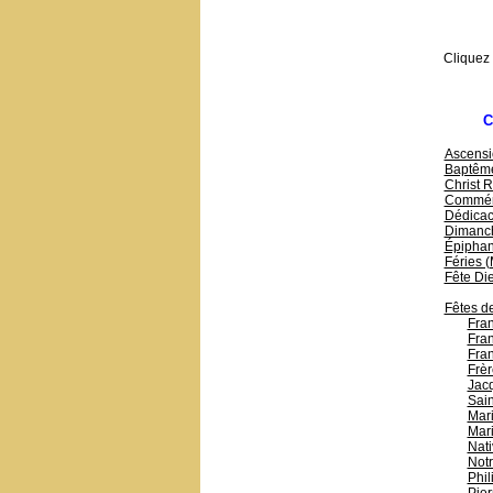
Cliquez
C
Ascensi
Baptême
Christ R
Commémo
Dédicac
Dimanc
Épiphani
Féries 
Fête Di
Fêtes de
Fran
Fran
Fran
Frèr
Jac
Sain
Mari
Mari
Nati
Not
Phil