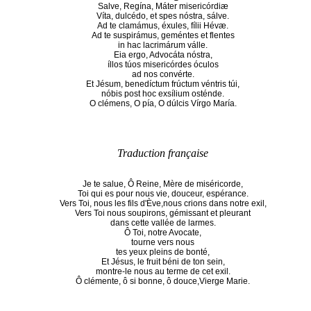
Salve, Regína, Máter misericórdiæ
Víta, dulcédo, et spes nóstra, sálve.
Ad te clamámus, éxules, fílii Hévæ.
Ad te suspirámus, geméntes et flentes
in hac lacrimárum válle.
Eia ergo, Advocáta nóstra,
íllos túos misericórdes óculos
ad nos convérte.
Et Jésum, benedíctum frúctum véntris túi,
nóbis post hoc exsílium osténde.
O clémens, O pía, O dúlcis Vírgo María.
Traduction française
Je te salue, Ô Reine, Mère de miséricorde,
Toi qui es pour nous vie, douceur, espérance.
Vers Toi, nous les fils d'Ève,nous crions dans notre exil,
Vers Toi nous soupirons, gémissant et pleurant
dans cette vallée de larmes.
Ô Toi, notre Avocate,
tourne vers nous
tes yeux pleins de bonté,
Et Jésus, le fruit béni de ton sein,
montre-le nous au terme de cet exil.
Ô clémente, ô si bonne, ô douce,Vierge Marie.