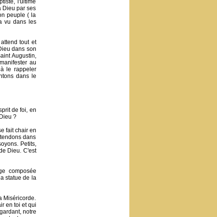
ste, l'ultime
à Dieu par ses
on peuple ( la
'a vu dans les
attend tout et
 Dieu dans son
aint Augustin,
 manifester au
à le rappeler
ntons dans le
rit de foi, en
 Dieu ?
 fait chair en
attendons dans
oyons. Petits,
de Dieu. C'est
erge composée
a statue de la
a Miséricorde.
r en toi et qui
gardant, notre