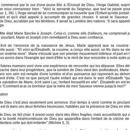
t commencé par le oui d'une jeune fille à l'Envoyé de Dieu, l'Ange Gabriel, expr
e vous connaissez bien : "Voici la servante du Seigneur, que tout se passe pou
uc 1, 38). L'Ange venait de lui communiquer la nouvelle que l'Enfant qu'elle portait ét
Saint et qu'il était appelé à accomplir de grandes choses. Il serait le Sauveur
e Dieu, accablée par les ténèbres. Il serait la Lumière des nations. "Il sera appelé
nge.
fille était Marie fiancée à Joseph. Celui-ci, comme elle d'ailleurs, ne comprenait p
Et pourtant, Marie et Joseph s'en remettaient à Dieu avec confiance.
récit de l'annonce de la naissance de Jésus, Marie apprend que sa cousine 
lle aussi : "Et voici qu'Élisabeth, ta cousine, a conçu elle aussi, un fils dans sa viei
son sixième mois". Marie n'écoute que son premier mouvement intérieur et part en h
ous avons dans l'évangile qui vient d'être lu le récit de leur rencontre à nulle autre pa
futures mamans vont vivre une expérience de rencontre qui les dépasse. Elles dé
 cache dans leur progéniture, que la lumière de Dieu vient des profondeurs. Mari
dans son sein est remplie d'une lumière et d'un puissance qui rayonnent au dehor
ent d'elle. C'est ce que perçoit l'autre enfant qui est dans le sein d'Élisabeth "q
a salutation de Marie, écrit saint Luc, l'enfant tressaillit en elle". Élisabeth en est 
rie "Comment ai-je ce bonheur que la mère de mon Sauveur vienne jusqu'à moi?"
cation
de Dieu n'est plus seulement une annonce d'un temps à venir comme le proclam
l est là dans ces deux femmes heureuses, habitées par la présence de Dieu en elle
e Dieu se fait chair. Il prend corps dans des êtres fragiles, mais accueillants qui 
 la bonté miséricordieuse de Dieu qui apparaîtra dans l'enfant de la crèche de
fantera celle qui doit enfanter" (Michée 5, 3).