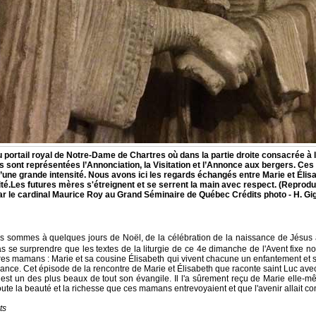
u portail royal de Notre-Dame de Chartres où dans la partie droite consacrée à
 sont représentées l’Annonciation, la Visitation et l’Annonce aux bergers. Ces
’une grande intensité. Nous avons ici les regards échangés entre Marie et Élis
ité.Les futures mères s'étreignent et se serrent la main avec respect. (Reprod
ar le cardinal Maurice Roy au Grand Séminaire de Québec Crédits photo - H. Gi
s sommes à quelques jours de Noël, de la célébration de la naissance de Jésus 
as se surprendre que les textes de la liturgie de ce 4e dimanche de l'Avent fixe no
res mamans : Marie et sa cousine Élisabeth qui vivent chacune un enfantement et 
ance. Cet épisode de la rencontre de Marie et Élisabeth que raconte saint Luc av
est un des plus beaux de tout son évangile. Il l'a sûrement reçu de Marie elle-mê
ute la beauté et la richesse que ces mamans entrevoyaient et que l'avenir allait con
ts