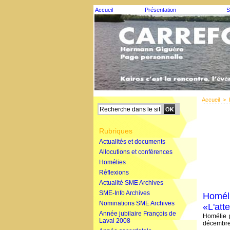
Accueil
Présentation
S
Accueil
>
Rubriques
Actualités et documents
Allocutions et conférences
Homélies
Réflexions
Actualité SME Archives
SME-Info Archives
Homéli
Nominations SME Archives
«L'att
Année jubilaire François de
Homélie 
Laval 2008
décembre 