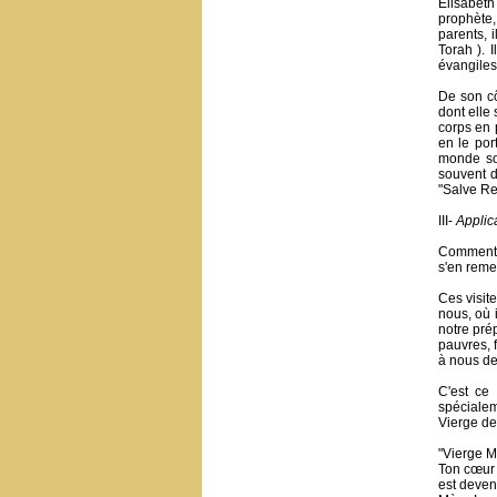
Élisabeth
prophète,
parents, 
Torah ). 
évangiles
De son cô
dont elle
corps en 
en le por
monde so
souvent d
"Salve Reg
III-
Applic
Comment s
s'en remet
Ces visit
nous, où 
notre pré
pauvres, 
à nous de
C'est ce
spécialem
Vierge de
"Vierge M
Ton cœur e
est deven