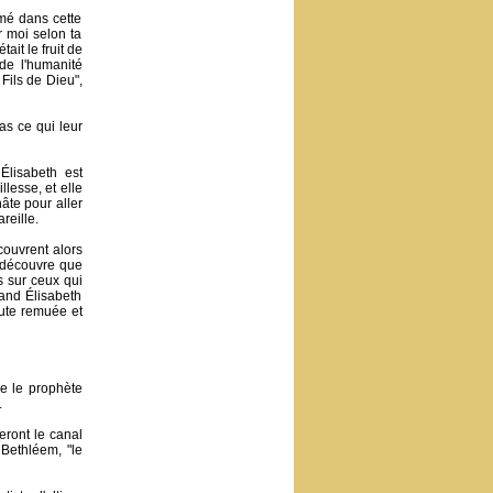
imé dans cette
r moi selon ta
ait le fruit de
 de l'humanité
 Fils de Dieu",
as ce qui leur
Élisabeth est
llesse, et elle
âte pour aller
reille.
couvrent alors
e découvre que
s sur ceux qui
uand Élisabeth
toute remuée et
e le prophète
.
seront le canal
 Bethléem, "le