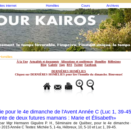
ites internet
Homélies
Cours
Archives
Homélies
À la Une
Actualités et documents
Allocutions et conférences
Homélies
Réflexions
Blog
Galerie
Tags
RSS
Twitter
Facebook
DERNIÈRES HOMÉLIES
Cliquez sur DERNIÈRES HOMÉLIES pour lire l'homélie du dimanche. Bienvenue!
e pour le 4e dimanche de l'Avent Année C (Luc 1, 39-45
ente de deux futures mamans : Marie et Élisabeth»
par Mgr Hermann Giguère P. H., Séminaire de Québec, pour le 4e dimanche 
2015 Année C Textes: Michée 5, 1-4a, Hébreux, 10, 5-10 et Luc 1, 39-45.