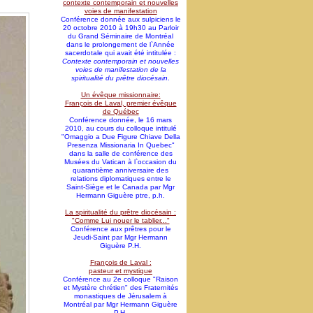
contexte contemporain et nouvelles
voies de manifestation
Conférence donnée aux sulpiciens le
20 octobre 2010 à 19h30 au Parloir
du Grand Séminaire de Montréal
dans le prolongement de l`Année
sacerdotale qui avait été intitulée :
Contexte contemporain et nouvelles
voies de manifestation de la
spiritualité du prêtre diocésain
.
Un évêque missionnaire:
François de Laval, premier évêque
de Québec
Conférence donnée, le 16 mars
2010, au cours du colloque intitulé
"Omaggio a Due Figure Chiave Della
Presenza Missionaria In Quebec"
dans la salle de conférence des
Musées du Vatican à l`occasion du
quarantième anniversaire des
relations diplomatiques entre le
Saint-Siège et le Canada par Mgr
Hermann Giguère ptre, p.h.
La spiritualité du prêtre diocésain :
"Comme Lui nouer le tablier..."
Conférence aux prêtres pour le
Jeudi-Saint par Mgr Hermann
Giguère P.H.
François de Laval :
pasteur et mystique
Conférence au 2e colloque "Raison
et Mystère chrétien" des Fraternités
monastiques de Jérusalem à
Montréal par Mgr Hermann Giguère
P.H.