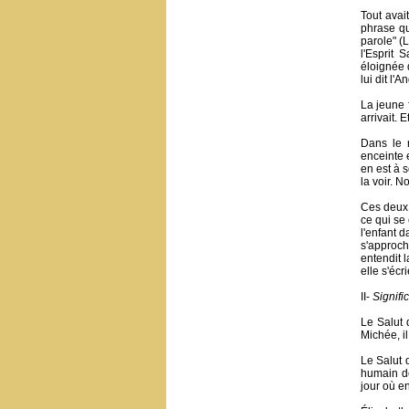
Tout avai
phrase qu
parole" (L
l'Esprit 
éloignée d
lui dit l'A
La jeune 
arrivait. 
Dans le 
enceinte e
en est à 
la voir. N
Ces deux 
ce qui se
l'enfant 
s'approch
entendit l
elle s'éc
II-
Signifi
Le Salut 
Michée, i
Le Salut d
humain de
jour où en