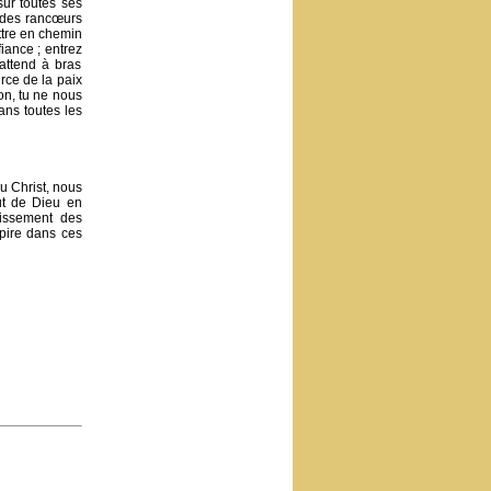
sur toutes ses
, des rancœurs
ttre en chemin
fiance ; entrez
attend à bras
rce de la paix
on, tu ne nous
ans toutes les
u Christ, nous
ut de Dieu en
lissement des
spire dans ces