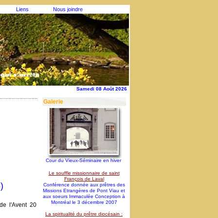
Liens
Nous joindre
Samedi 08 Août 2026
Galerie
Cour du Vieux-Séminaire en hiver
Le souffle missionnaire de saint
François de Laval
)
Conférence donnée aux prêtres des
Missions Etrangères de Pont Viau et
aux soeurs Immaculée Conception à
Montréal le 3 décembre 2007
de l'Avent 20
La spiritualité du prêtre diocésain :