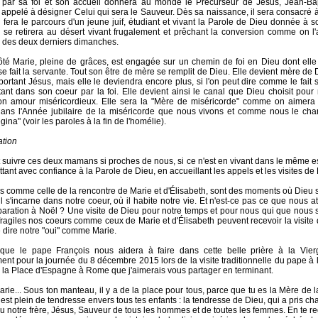
 par sa foi et son accueil donnera au monde le Précurseur de Jésus, Jean-Bapti
 appelé à désigner Celui qui sera le Sauveur. Dès sa naissance, il sera consacré 
il fera le parcours d'un jeune juif, étudiant et vivant la Parole de Dieu donnée à s
Il se retirera au désert vivant frugalement et prêchant la conversion comme on l
 des deux derniers dimanches.
té Marie, pleine de grâces, est engagée sur un chemin de foi en Dieu dont elle 
 se fait la servante. Tout son être de mère se remplit de Dieu. Elle devient mère de
portant Jésus, mais elle le deviendra encore plus, si l'on peut dire comme le fait s
tant dans son coeur par la foi. Elle devient ainsi le canal que Dieu choisit pour
n amour miséricordieux. Elle sera la "Mère de miséricorde" comme on aimera 
ans l'Année jubilaire de la miséricorde que nous vivons et comme nous le cha
ina" (voir les paroles à la fin de l'homélie).
ation
uivre ces deux mamans si proches de nous, si ce n'est en vivant dans le même esp
tant avec confiance à la Parole de Dieu, en accueillant les appels et les visites de
es comme celle de la rencontre de Marie et d'Élisabeth, sont des moments où Dieu se
il s'incarne dans notre coeur, où il habite notre vie. Et n'est-ce pas ce que nous 
paration à Noël ? Une visite de Dieu pour notre temps et pour nous qui que nous s
fragiles nos coeurs comme ceux de Marie et d'Élisabeth peuvent recevoir la visite 
 dire notre "oui" comme Marie.
 que le pape François nous aidera à faire dans cette belle prière à la Vi
ent pour la journée du 8 décembre 2015 lors de la visite traditionnelle du pape à l
 la Place d'Espagne à Rome que j'aimerais vous partager en terminant.
arie... Sous ton manteau, il y a de la place pour tous, parce que tu es la Mère de l
st plein de tendresse envers tous tes enfants : la tendresse de Dieu, qui a pris chai
u notre frère, Jésus, Sauveur de tous les hommes et de toutes les femmes. En te re