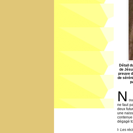
Détail d
de Jésus
preuve d
de sérén
p
N
ou
ne faut p
deux futu
une naiss
contenue 
dégagé to
I-
Les réci