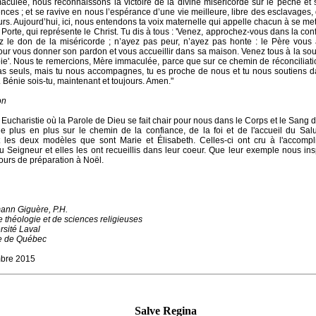
culée, nous reconnaissons la victoire de la divine miséricorde sur le péché et 
ces ; et se ravive en nous l’espérance d’une vie meilleure, libre des esclavages
urs. Aujourd’hui, ici, nous entendons ta voix maternelle qui appelle chacun à se me
 Porte, qui représente le Christ. Tu dis à tous : 'Venez, approchez-vous dans la con
z le don de la miséricorde ; n’ayez pas peur, n’ayez pas honte : le Père vous 
our vous donner son pardon et vous accueillir dans sa maison. Venez tous à la sou
joie'. Nous te remercions, Mère immaculée, parce que sur ce chemin de réconciliati
as seuls, mais tu nous accompagnes, tu es proche de nous et tu nous soutiens d
s. Bénie sois-tu, maintenant et toujours. Amen."
on
 Eucharistie où la Parole de Dieu se fait chair pour nous dans le Corps et le Sang d
 plus en plus sur le chemin de la confiance, de la foi et de l'accueil du Sal
 les deux modèles que sont Marie et Élisabeth. Celles-ci ont cru à l'accomp
u Seigneur et elles les ont recueillis dans leur coeur. Que leur exemple nous in
jours de préparation à Noël.
ann Giguère, P.H.
e théologie et de sciences religieuses
rsité Laval
e de Québec
bre 2015
Salve Regina