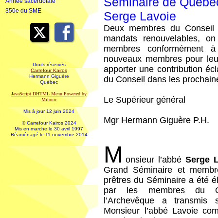
Séminaire de Québec
Année sacerdotale
350e du SME
Serge Lavoie
Deux membres du Conseil d
mandats renouvelables, o
membres conformément à n
nouveaux membres pour leur d
Droits réservés
apporter une contribution éc
Carrefour Kairos
Hermann Giguère
du Conseil dans les prochai
Québec
JavaScript DHTML Menu Powered by
Le Supérieur général
Milonic
Mis à jour 12 juin 2024
Mgr Hermann Giguère P.H.
© Carrefour Kairos 2024
Mis en marche le 30 avril 1997
Réaménagé le 11 novembre 2014
M
onsieur l’abbé
Serge 
Grand Séminaire et memb
prêtres du Séminaire a été é
par les membres du G
l’Archevêque a transmis s
Monsieur l’abbé Lavoie com