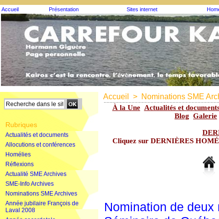
Accueil
Présentation
Sites internet
Homé
Accueil
>
Nominations SME Arc
À la Une
Actualités et document
Blog
Galerie
Rubriques
DER
Actualités et documents
Cliquez sur DERNIÈRES HOMÉLIE
Allocutions et conférences
Homélies
Réflexions
Actualité SME Archives
SME-Info Archives
Nominations SME Archives
Année jubilaire François de
Nomination de deux
Laval 2008