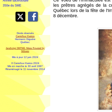
Ce Voeu de l'Immaculée est
Année sacerdotale
les prêtres agrégés de la 
350e du SME
Québec lors de la fête de l'
8 décembre.
Droits réservés
Carrefour Kairos
Hermann Giguère
Québec
JavaScript DHTML Menu Powered by
Milonic
Mis à jour 12 juin 2024
© Carrefour Kairos 2024
Mis en marche le 30 avril 1997
Réaménagé le 11 novembre 2014