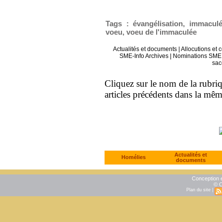
Tags
:
évangélisation
,
immaculé
voeu
,
voeu de l'immaculée
Actualités et documents
|
Allocutions et 
SME-Info Archives
|
Nominations SME 
sac
Cliquez sur le nom de la rubriqu
articles précédents dans la mê
Actualités et
Homélies
documents
Conception e
© C
Plan du site
|