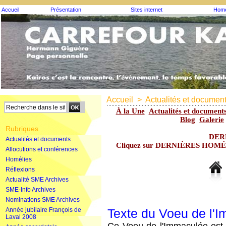
Accueil
Présentation
Sites internet
Homé
Accueil
>
Actualités et documen
À la Une
Actualités et document
Blog
Galerie
Rubriques
DER
Actualités et documents
Cliquez sur DERNIÈRES HOMÉLIE
Allocutions et conférences
Homélies
Réflexions
Actualité SME Archives
SME-Info Archives
Nominations SME Archives
Année jubilaire François de
Texte du Voeu de l'
Laval 2008