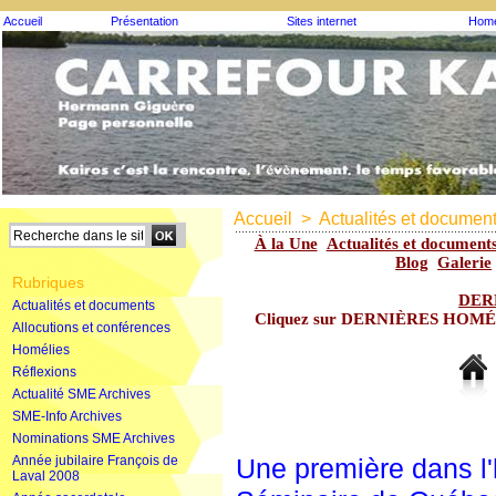
Accueil
Présentation
Sites internet
Homé
Accueil
>
Actualités et documen
À la Une
Actualités et document
Blog
Galerie
Rubriques
DER
Actualités et documents
Cliquez sur DERNIÈRES HOMÉLIE
Allocutions et conférences
Homélies
Réflexions
Actualité SME Archives
SME-Info Archives
Nominations SME Archives
Année jubilaire François de
Une première dans l'
Laval 2008