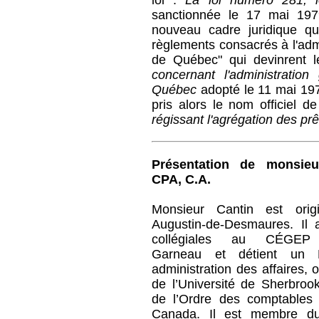
loi :
La loi numéro 281, 
sanctionnée le 17 mai 19
nouveau cadre juridique q
règlements consacrés à l'adm
de Québec" qui devinrent 
concernant l'administratio
Québec
adopté le 11 mai 197
pris alors le nom officiel d
régissant l'agrégation des p
Présentation de monsieu
CPA, C.A.
Monsieur Cantin est orig
Augustin-de-Desmaures. Il 
collégiales au CÉGEP F
Garneau et détient un B
administration des affaires, 
de l’Université de Sherbroo
de l’Ordre des comptables
Canada. Il est membre du 