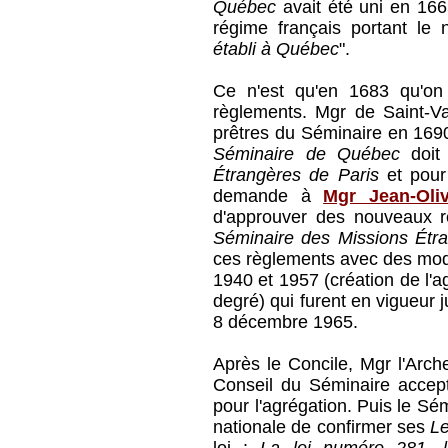
Québec
avait été uni en 1665 
régime français portant le 
établi à Québec
".
Ce n'est qu'en 1683 qu'on 
règlements. Mgr de Saint-V
prêtres du Séminaire en 1690
Séminaire de Québec
doit
Étrangères de Paris
et pour 
demande à
Mgr Jean-Oliv
d'approuver des nouveaux règ
Séminaire des Missions Étr
ces règlements avec des modi
1940 et 1957 (création de l'
degré) qui furent en vigueur j
8 décembre 1965.
Après le Concile, Mgr l'Arc
Conseil du Séminaire accept
pour l'agrégation. Puis le 
nationale de confirmer ses
Le