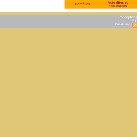
Actualités et
Homélies
documents
Conception e
© C
Plan du site
|