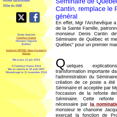
Séminaire de Québec
Année sacerdotale
350e du SME
Cantin, remplace le 
général
En effet, Mgr l'Archevêque 
de la Sainte Famille, patron
monsieur Denis Cantin dev
Droits réservés
Carrefour Kairos
Séminaire de Québec et mem
Hermann Giguère
Québec" pour un premier mand
Québec
JavaScript DHTML Menu Powered by
Milonic
Q
Mis à jour 12 juin 2024
uelques explicati
© Carrefour Kairos 2024
Mis en marche le 30 avril 1997
transformation importante dan
Réaménagé le 11 novembre 2014
l'administration du Séminai
création de ce poste a été
Séminaire et acceptée par M
l'occasion de la refonte d
Séminaire. Cette refont
nécessaire par
la nominati
monsieur le chanoine Jacq
exerçait la fonction de P