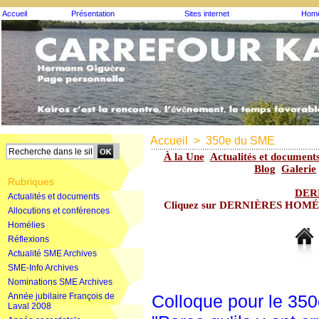
Accueil
Présentation
Sites internet
Homé
Accueil
>
350e du SME
À la Une
Actualités et document
Blog
Galerie
Rubriques
DER
Actualités et documents
Cliquez sur DERNIÈRES HOMÉLIE
Allocutions et conférences
Homélies
Réflexions
Actualité SME Archives
SME-Info Archives
Nominations SME Archives
Année jubilaire François de
Colloque pour le 35
Laval 2008