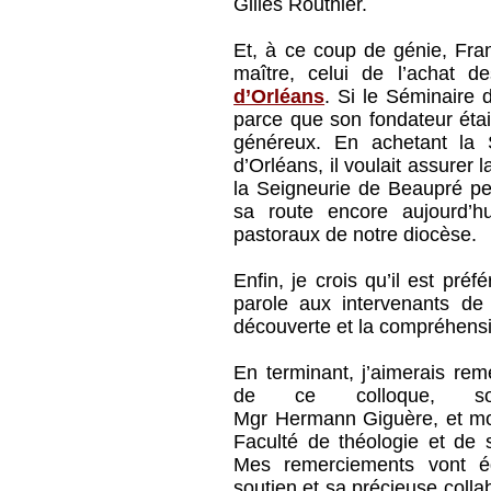
Gilles Routhier.
Et, à ce coup de génie, Fra
maître, celui de l’achat 
d’Orléans
. Si le Séminaire 
parce que son fondateur étai
généreux. En achetant la S
d’Orléans, il voulait assurer 
la Seigneurie de Beaupré pe
sa route encore aujourd’h
pastoraux de notre diocèse.
Enfin, je crois qu’il est préf
parole aux intervenants de
découverte et la compréhens
En terminant, j’aimerais rem
de ce colloque, so
Mgr Hermann Giguère, et mon
Faculté de théologie et de s
Mes remerciements vont ég
soutien et sa précieuse collab