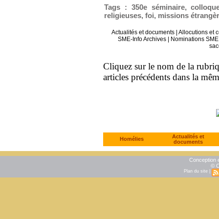
Tags
:
350e séminaire
,
colloqu
religieuses
,
foi
,
missions étrangè
Actualités et documents
|
Allocutions et 
SME-Info Archives
|
Nominations SME 
sac
Cliquez sur le nom de la rubriqu
articles précédents dans la mê
Actualités et
Homélies
documents
Conception e
© C
Plan du site
|