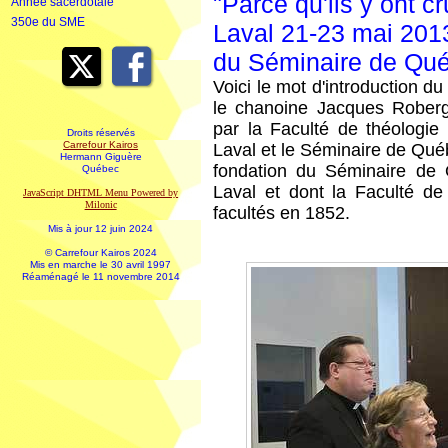
"Parce qu'ils y ont cr
Année sacerdotale
350e du SME
Laval 21-23 mai 2013
du Séminaire de Qu
Voici le mot d'introduction 
le chanoine Jacques Roberge
par la Faculté de théologie 
Droits réservés
Carrefour Kairos
Laval et le Séminaire de Qué
Hermann Giguère
fondation du Séminaire de Q
Québec
Laval et dont la Faculté de
JavaScript DHTML Menu Powered by
Milonic
facultés en 1852.
Mis à jour 12 juin 2024
© Carrefour Kairos 2024
Mis en marche le 30 avril 1997
Réaménagé le 11 novembre 2014