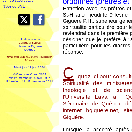
ordonnés (prêtres et
Année sacerdotale
350e du SME
Entretien avec les prêtres e
St-Hilarion jeudi le 9 févr
Giguère P.H., supérieur géné
spiritualité particulière pour 
reviendrai dans la première 
désigner que je préfère à "sp
Droits réservés
Carrefour Kairos
particulière pour les diacre
Hermann Giguère
Québec
réponse.
JavaScript DHTML Menu Powered by
Milonic
C
Mis à jour 12 juin 2024
© Carrefour Kairos 2024
liquez ici
pour consult
Mis en marche le 30 avril 1997
Réaménagé le 11 novembre 2014
Spiritualité des ministè
théologie et de scien
l'Université Laval à 
Séminaire de Québec dé
internet hgiguere.net, s
Giguère.
Lorsque j’ai accepté, après