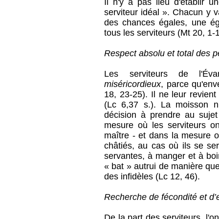
Il n'y a pas lieu d'établir u
serviteur idéal ». Chacun y v
des chances égales, une ég
tous les serviteurs (Mt 20, 1-
Respect absolu et total des 
Les serviteurs de l'Éva
miséricordieux
, parce qu'env
18, 23-25). Il ne leur revien
(Lc 6,37 s.). La moisson n'
décision à prendre au sujet 
mesure où les serviteurs o
maître - et dans la mesure o
châtiés, au cas où ils se ser
servantes, à manger et à boi
« bat » autrui de manière q
des infidèles (Lc 12, 46).
Recherche de fécondité et d’e
De la part des serviteurs, l'o