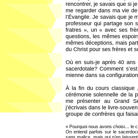
rencontrer, je savais que si j
me regarder dans ma vie de 
l’Évangile. Je savais que je
professeur qui partage son
fratres », un « avec ses fr
questions, les mêmes espoirs
mêmes déceptions, mais parta
du Christ pour ses frères et
Où en suis-je après 40 ans 
sacerdotale? Comment s’est v
mienne dans sa configuration
À la fin du cours classique 
cérémonie solennelle de la p
me présenter au Grand Sé
j’écrivais dans le livre-souv
groupe de confrères qui faisa
« Pourquoi nous avons choisi… le c
On entend parfois sur le sacerdoce 
sans malice, mais qui n’en laisse