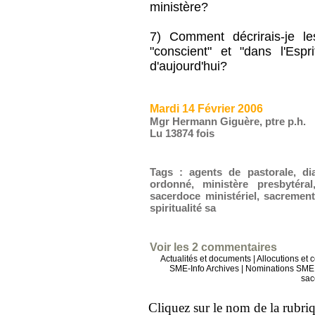
ministère?
7) Comment décrirais-je les 
"conscient" et "dans l'Espr
d'aujourd'hui?
Mardi 14 Février 2006
Mgr Hermann Giguère, ptre p.h.
Lu 13874 fois
Tags
:
agents de pastorale
,
di
ordonné
,
ministère presbytéral
sacerdoce ministériel
,
sacremen
spiritualité sa
Voir les
2
commentaires
Actualités et documents
|
Allocutions et 
SME-Info Archives
|
Nominations SME 
sac
Cliquez sur le nom de la rubriqu