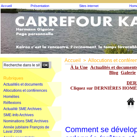
Accueil
Présentation
Sites internet
Homé
Accueil
>
Allocutions et confére
À la Une
Actualités et document
Blog
Galerie
Rubriques
DER
Actualités et documents
Cliquez sur DERNIÈRES HOMÉLIE
Allocutions et conférences
Homélies
Réflexions
Actualité SME Archives
SME-Info Archives
Nominations SME Archives
Année jubilaire François de
Comment se développe
Laval 2008