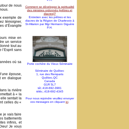
autour de nous
Comment se développe la spiritualité
nous.
des ministres ordonnés (prêtres et
diacres)?
ux exemple de
Entretien avec les prêtres et les
diacres de la Région de Charlevoix à
iez témoigner,
St-Hilarion par Mgr Hermann Giguère
es d’Évangile
P.H.
ujours mise en
dre un service
 donné tout au
 l’Esprit sans
s années où sa
Porte cochère du Vieux Séminaire
Séminaire de Québec
 d’une épouse,
1, rue des Remparts
t en dialogue
Québec,QC
Canada
G1R 5L7
tél.:418-692-3981
ans la rivière
téléc.:418-692-4345
mettait à « la
lle sentait la
Pour nous rejoindre veuillez envoyer
nt celles du «
vos messages en cliquant
ici
.
e je vais faire
les battements
s infinis, et
Dieu! Je vous