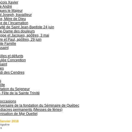
çois Xavier
e André
ques le Majeur
t Joseph, travailleur
e, Mère de Dieu
e de l`Incarnation
vité de Saint Jean-Baptiste 24 juin
re-Dame des douleurs
ippe et Jacques, apôtres, 3 mai
re et Paul, apôtres, 29 juin
te Famille
saint
lles et défunts
lée Conception
Saint
es
di des Cendres
s
ôte
tation du Seigneur
 - Fête de la Sainte Trinité
 occasions
versaire de la fondation du Séminaire de Québec
diacres permanents (Messes de féries)
onisation de Mgr Ouellet
Janvier 2018
iguère
is