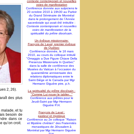
contexte contemporain et nouvelles
voies de manifestation
Conférence donnée aux sulpiciens le
20 octobre 2010 à 19h30 au Parloir
du Grand Séminaire de Montréal
dans le prolongement de l`Année
sacerdotale qui avait été intitulée :
Contexte contemporain et nouvelles
voies de manifestation de la
spiritualité du prêtre diocésain
.
Un évêque missionnaire:
François de Laval, premier évêque
de Québec
Conférence donnée, le 16 mars
2010, au cours du colloque intitulé
"Omaggio a Due Figure Chiave Della
Presenza Missionaria In Quebec"
dans la salle de conférence des
Musées du Vatican à l`occasion du
quarantième anniversaire des
relations diplomatiques entre le
Saint-Siège et le Canada par Mgr
Hermann Giguère ptre, p.h.
ues 2, 26).
La spiritualité du prêtre diocésain :
"Comme Lui nouer le tablier..."
araît des plus
Conférence aux prêtres pour le
Jeudi-Saint par Mgr Hermann
Giguère P.H.
s malade, et tu
François de Laval :
vais besoin de
pasteur et mystique
endre dans ce
Conférence au 2e colloque "Raison
e qu’on croit.
et Mystère chrétien" des Fraternités
monastiques de Jérusalem à
Montréal par Mgr Hermann Giguère
P.H.