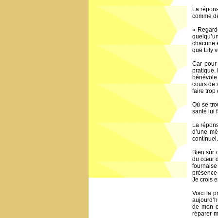
La répons
comme des
« Regarde
quelqu’un
chacune e
que Lily 
Car pour 
pratique. 
bénévole 
cours de 
faire tro
Où se tro
santé lui 
La répons
d’une mèr
continuel.
Bien sûr 
du cœur d
fournaise
présence 
Je crois e
Voici la p
aujourd’hu
de mon cœ
réparer m