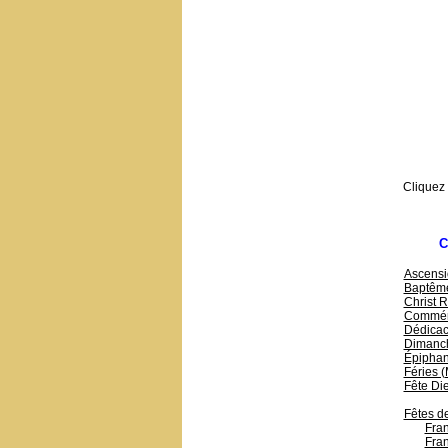
Cliquez
C
Ascensi
Baptême
Christ R
Commémo
Dédicac
Dimanc
Épiphani
Féries 
Fête Di
Fêtes de
Fran
Fran