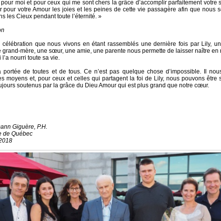
our moi et pour ceux qui me sont chers la grâce d’accomplir parfaitement votre s
r pour votre Amour les joies et les peines de cette vie passagère afin que nous 
s les Cieux pendant toute l’éternité. »
on
 célébration que nous vivons en étant rassemblés une dernière fois par Lily, u
 grand-mère, une sœur, une amie, une parente nous permette de laisser naître e
l’a nourri toute sa vie.
a portée de toutes et de tous. Ce n’est pas quelque chose d’impossible. Il nou
es moyens et, pour ceux et celles qui partagent la foi de Lily, nous pouvons être
ujours soutenus par la grâce du Dieu Amour qui est plus grand que notre cœur.
ann Giguère, P.H.
e de Québec
 2018