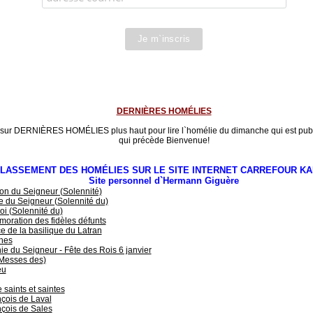
DERNIÈRES HOMÉLIES
 sur DERNIÈRES HOMÉLIES plus haut pour lire l`homélie du dimanche qui est publ
qui précède Bienvenue!
LASSEMENT DES HOMÉLIES SUR LE SITE INTERNET CARREFOUR KA
Site personnel d`Hermann Giguère
on du Seigneur (Solennité)
 du Seigneur (Solennité du)
oi (Solennité du)
ration des fidèles défunts
e de la basilique du Latran
hes
e du Seigneur - Fête des Rois 6 janvier
(Messes des)
eu
 saints et saintes
çois de Laval
çois de Sales