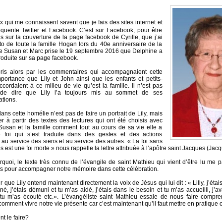
x qui me connaissent savent que je fais des sites internet et
équente Twitter et Facebook. C’est sur Facebook, pour être
is sur la couverture de la page facebook de Cyrille, que j’ai
to de toute la famille Hogan lors du 40e anniversaire de la
de Susan et Marc prise le 19 septembre 2016 que Delphine a
roduite sur sa page facebook.
pris alors par les commentaires qui accompagnaient cette
mportance que Lily et John ainsi que les enfants et petits-
ccordaient à ce milieu de vie qu’est la famille. Il n’est pas
de dire que Lily l’a toujours mis au sommet de ses
tions.
ans cette homélie n’est pas de faire un portrait de Lily, mais
r à partir des textes des lectures qui ont été choisis avec
Susan et la famille comment tout au cours de sa vie elle a
 foi qui s’est traduite dans des gestes et des actions
 au service des siens et au service des autres. « La foi sans
 est une foi morte » nous rappelle la lettre attribuée à l’apôtre saint Jacques (Jacq
rquoi, le texte très connu de l’évangile de saint Mathieu qui vient d’être lu me p
s pour accompagner notre mémoire dans cette célébration.
r que Lily entend maintenant directement la voix de Jésus qui lui dit : « Lilly, j’étai
né, j’étais démuni et tu m’as aidé, j’étais dans le besoin et tu m’as accueilli, j’a
 tu m’as écouté etc.». L’évangéliste saint Mathieu essaie de nous faire compr
mment vivre notre vie présente car c’est maintenant qu’il faut mettre en pratique c
t le faire?