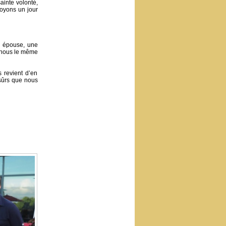
ainte volonté,
soyons un jour
n épouse, une
n nous le même
s revient d’en
 sûrs que nous