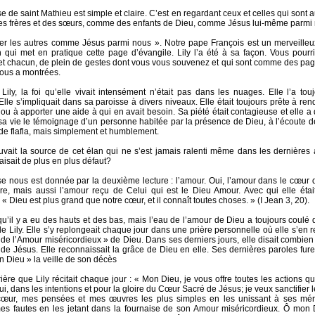
e de saint Mathieu est simple et claire. C’est en regardant ceux et celles qui sont 
 frères et des sœurs, comme des enfants de Dieu, comme Jésus lui-même parmi 
r les autres comme Jésus parmi nous ». Notre pape François est un merveille
 qui met en pratique cette page d’évangile. Lily l’a été à sa façon. Vous pourr
t chacun, de plein de gestes dont vous vous souvenez et qui sont comme des pag
vous a montrées.
Lily, la foi qu’elle vivait intensément n’était pas dans les nuages. Elle l’a to
Elle s’impliquait dans sa paroisse à divers niveaux. Elle était toujours prête à ren
ou à apporter une aide à qui en avait besoin. Sa piété était contagieuse et elle a
sa vie le témoignage d’un personne habitée par la présence de Dieu, à l’écoute de
p de flafla, mais simplement et humblement.
uvait la source de cet élan qui ne s’est jamais ralenti même dans les dernière
faisait de plus en plus défaut?
e nous est donnée par la deuxième lecture : l’amour. Oui, l’amour dans le cœur
e, mais aussi l’amour reçu de Celui qui est le Dieu Amour. Avec qui elle étai
 « Dieu est plus grand que notre cœur, et il connaît toutes choses. » (I Jean 3, 20).
qu’il y a eu des hauts et des bas, mais l’eau de l’amour de Dieu a toujours coulé d
e Lily. Elle s’y replongeait chaque jour dans une prière personnelle où elle s’en re
 de l’Amour miséricordieux » de Dieu. Dans ses derniers jours, elle disait combien e
de Jésus. Elle reconnaissait la grâce de Dieu en elle. Ses dernières paroles fure
n Dieu » la veille de son décès
rière que Lily récitait chaque jour : « Mon Dieu, je vous offre toutes les actions qu
i, dans les intentions et pour la gloire du Cœur Sacré de Jésus; je veux sanctifier 
ur, mes pensées et mes œuvres les plus simples en les unissant à ses mérite
es fautes en les jetant dans la fournaise de son Amour miséricordieux. Ô mon 