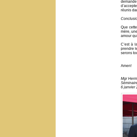
demande p
d’accepte
réunis dan
Conclusi
Que cette
mère, une
amour qui 
C’est à l
prendre l
serons to
Amen!
Mgr Herm
Séminair
6 janvier