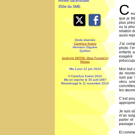
Année sacerdotale
C
350e du SME
eu
que je fr
plus préc
vu la pho
relation 
aussi rep
Droits réservés
J’ai com
Carrefour Kairos
Hermann Giguère
photo l’i
Québec
enfants a
exagéré 
JavaScript DHTML Menu Powered by
préoccupa
Milonic
Mon but d
Mis à jour 12 juin 2024
de montre
© Carrefour Kairos 2024
soin par 
Mis en marche le 30 avril 1997
vécu une
Réaménagé le 11 novembre 2014
concrètes
les œuvres
C’est pou
approprié
Je suis sû
m’as soig
parler et
passage co
Et commen