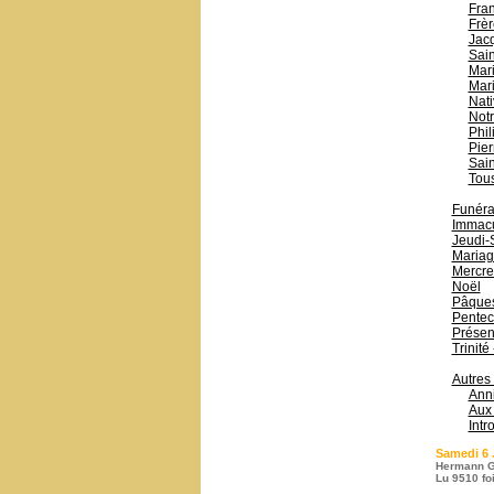
Fran
Frèr
Jac
Sain
Mari
Mari
Nati
Not
Phil
Pier
Sain
Tous
Funérai
Immacu
Jeudi-
Mariag
Mercre
Noël
Pâque
Pentec
Présen
Trinité
Autres
Anni
Aux 
Intr
Samedi 6 
Hermann G
Lu 9510 fo