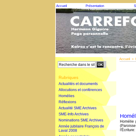
Accueil
Présentation
S
Accueil
>
Rubriques
Actualités et documents
Allocutions et conférences
Homélies
Réflexions
Actualité SME Archives
SME-Info Archives
Homéli
Nominations SME Archives
Homélie p
(Paroiss
Année jubilaire François de
l'Écriture
Laval 2008