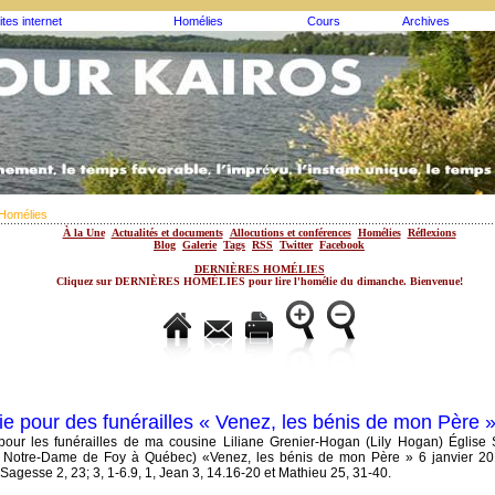
ites internet
Homélies
Cours
Archives
Homélies
À la Une
Actualités et documents
Allocutions et conférences
Homélies
Réflexions
Blog
Galerie
Tags
RSS
Twitter
Facebook
DERNIÈRES HOMÉLIES
Cliquez sur DERNIÈRES HOMÉLIES pour lire l'homélie du dimanche. Bienvenue!
e pour des funérailles « Venez, les bénis de mon Père 
our les funérailles de ma cousine Liliane Grenier-Hogan (Lily Hogan) Église 
e Notre-Dame de Foy à Québec) «Venez, les bénis de mon Père » 6 janvier 20
: Sagesse 2, 23; 3, 1-6.9, 1, Jean 3, 14.16-20 et Mathieu 25, 31-40.