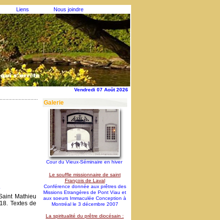
Liens
Nous joindre
Vendredi 07 Août 2026
Galerie
Cour du Vieux-Séminaire en hiver
Le souffle missionnaire de saint
François de Laval
»
Conférence donnée aux prêtres des
Missions Etrangères de Pont Viau et
Saint Mathieu
aux soeurs Immaculée Conception à
18. Textes de
Montréal le 3 décembre 2007
La spiritualité du prêtre diocésain :