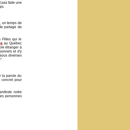
 pas faite une
ps.
i, un temps de
 de partage de
s Fêtes qui le
ée
au Québec
ble étranger à
sonnels et d'y
 sous diverses
 .
r la parole du
 concret pour
nifeste notre
 les personnes