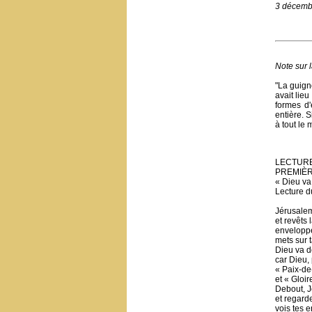
3 décemb
Note sur 
"La guign
avait lieu
formes d'
entière. 
à tout le
LECTURE
PREMIÈ
« Dieu va
Lecture d
Jérusalem,
et revêts 
enveloppe
mets sur t
Dieu va dé
car Dieu,
« Paix-de-
et « Gloir
Debout, Jé
et regarde
vois tes 