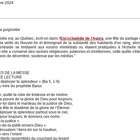
re 2024
la guignolée
olée est, au Québec, écrit-on dans l'
Encyclopédie de l'Agora
, une fête du partage q
 la veille du Nouvel An et témoignait de la solidarité des habitants d'un rang, alor
entraide se limitaient aux voisins immédiats ou étaient pratiquées à l'échelle 
Si elle a conservé des racines religieuses, païennes et chrétiennes, cette quête s'é
 mois de décembre, soutenue par les médias."
S DE LA MESSE
RE LECTURE
 déployer ta splendeur » (Ba 5, 1-9)
u livre du prophète Baruc
 quitte ta robe de tristesse et de misère,
la parure de la gloire de Dieu pour toujours,
-toi dans le manteau de la justice de Dieu,
a tête le diadème de la gloire de l’Éternel.
ployer ta splendeur partout sous le ciel,
 pour toujours, te donnera ces noms :
la-justice »
e-de-la-piété-envers-Dieu ».
rusalem ! tiens-toi sur la hauteur,
 vers l’orient :
enfants rassemblés du couchant au levant