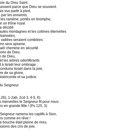
ole du Dieu Saint ;
ouissent parce que Dieu se souvient.
is vus partir à pied,
par les ennemis,
e les ramène, portés en triomphe,
 un trône royal.
a décidé
autes montagnes et les collines éternelles
abaissées,
s vallées seraient comblées :
erre sera aplanie,
sraël chemine en sécurité
oire de Dieu.
e de Dieu,
 et les arbres odoriférants
 à Israël leur ombrage ;
onduira Israël dans la joie,
re de sa gloire,
séricorde et sa justice.
du Seigneur.
26), 1-2ab, 2cd-3, 4-5, 6)
 merveilles le Seigneur fit pour nous :
s en grande fête ! (Ps 125, 3)
Seigneur ramena les captifs à Sion,
ns comme en rêve !
e bouche était pleine de rires,
sions des cris de joie.