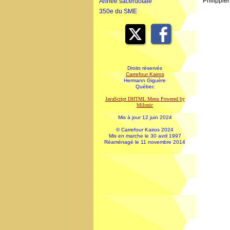
Philippien
Année sacerdotale
350e du SME
Droits réservés
Carrefour Kairos
Hermann Giguère
Québec
JavaScript DHTML Menu Powered by
Milonic
Mis à jour 12 juin 2024
© Carrefour Kairos 2024
Mis en marche le 30 avril 1997
Réaménagé le 11 novembre 2014