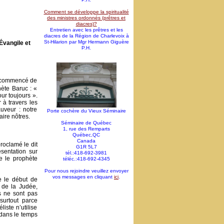
Comment se développe la spiritualité
des ministres ordonnés (prêtres et
diacres)?
Entretien avec les prêtres et les
diacres de la Région de Charlevoix à
St-Hilarion par Mgr Hermann Giguère
Évangile et
P.H.
a commencé de
hète Baruc : «
our toujours ».
 à travers les
uveur : notre
Porte cochère du Vieux Séminaire
aire nôtres.
Séminaire de Québec
1, rue des Remparts
Québec,QC
Canada
proclamé le dit
G1R 5L7
sentation sur
tél.:418-692-3981
te le prophète
téléc.:418-692-4345
Pour nous rejoindre veuillez envoyer
vos messages en cliquant
ici
.
e le début de
 de la Judée,
ns ne sont pas
surtout parce
iste n’utilise
 dans le temps