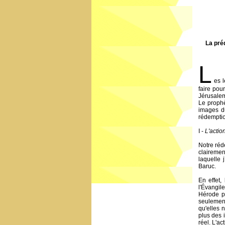
La pré
L
es 
faire pou
Jérusalem 
Le prophè
images d
rédemption
I -
L'actio
Notre réde
clairemen
laquelle 
Baruc.
En effet,
l'Évangil
Hérode pr
seulement
qu'elles 
plus des 
réel. L'ac