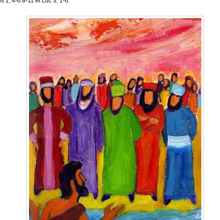
s 1, 4-6.8-11 et Luc 3, 1-6.