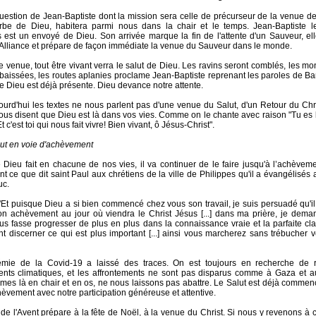
t question de Jean-Baptiste dont la mission sera celle de précurseur de la venue de
rbe de Dieu, habitera parmi nous dans la chair et le temps. Jean-Baptiste l
 est un envoyé de Dieu. Son arrivée marque la fin de l'attente d'un Sauveur, el
Alliance et prépare de façon immédiate la venue du Sauveur dans le monde.
e venue, tout être vivant verra le salut de Dieu. Les ravins seront comblés, les mo
abaissées, les routes aplanies proclame Jean-Baptiste reprenant les paroles de Bar
de Dieu est déjà présente. Dieu devance notre attente.
jourd'hui les textes ne nous parlent pas d'une venue du Salut, d'un Retour du Chri
nous disent que Dieu est là dans vos vies. Comme on le chante avec raison "Tu es
t c'est toi qui nous fait vivre! Bien vivant, ô Jésus-Christ".
ut en voie d'achèvement
 Dieu fait en chacune de nos vies, il va continuer de le faire jusqu'à l’achèvemen
t ce que dit saint Paul aux chrétiens de la ville de Philippes qu'il a évangélisés
uc.
"Et puisque Dieu a si bien commencé chez vous son travail, je suis persuadé qu'il
on achèvement au jour où viendra le Christ Jésus [...] dans ma prière, je dema
s fasse progresser de plus en plus dans la connaissance vraie et la parfaite cl
nt discerner ce qui est plus important [...] ainsi vous marcherez sans trébucher v
mie de la Covid-19 a laissé des traces. On est toujours en recherche de 
ts climatiques, et les affrontements ne sont pas disparus comme à Gaza et a
es là en chair et en os, ne nous laissons pas abattre. Le Salut est déjà commencé
hèvement avec notre participation généreuse et attentive.
de l'Avent prépare à la fête de Noël, à la venue du Christ. Si nous y revenons 