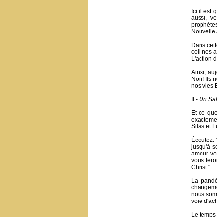
Ici il es
aussi, Ve
prophètes
Nouvelle 
Dans cett
collines 
L'action 
Ainsi, au
Non! Ils 
nos vies E
II -
Un Sal
Et ce que
exactemen
Silas et L
Écoutez: 
jusqu'à s
amour vou
vous fero
Christ."
La pandé
changemen
nous somm
voie d'ac
Le temps 