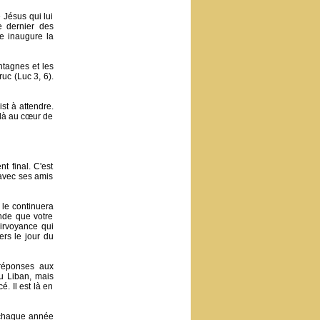
 Jésus qui lui
e dernier des
le inaugure la
ntagnes et les
uc (Luc 3, 6).
st à attendre.
 là au cœur de
t final. C'est
 avec ses amis
 le continuera
nde que votre
airvoyance qui
ers le jour du
réponses aux
u Liban, mais
. Il est là en
à chaque année