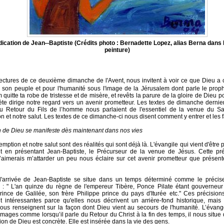
dication de Jean--Baptiste (Crédits photo : Bernadette Lopez, alias Berna dans 
peinture)
lectures de ce deuxième dimanche de l'Avent, nous invitent à voir ce que Dieu 
r son peuple et pour l'humanité sous l'image de la Jérusalem dont parle le prop
quitte ta robe de tristesse et de misère, et revêts la parure de la gloire de Dieu p
te dirige notre regard vers un avenir prometteur. Les textes de dimanche dernier
u Retour du Fils de l’homme nous parlaient de l'essentiel de la venue du Sa
 et notre salut. Les textes de ce dimanche-ci nous disent comment y entrer et les f
n de Dieu se manifeste dès maintenant dans nos vies
mption et notre salut sont des réalités qui sont déjà là. L'évangile qui vient d'être 
t en présentant Jean-Baptiste, le Précurseur de la venue de Jésus. Cette pré
j’aimerais m’attarder un peu nous éclaire sur cet avenir prometteur que présen
 l'arrivée de Jean-Baptiste se situe dans un temps déterminé comme le précis
e : " L'an quinze du règne de l'empereur Tibère, Ponce Pilate étant gouverneur
ince de Galilée, son frère Philippe prince du pays d'Iturée etc." Ces précisio
 intéressantes parce qu'elles nous décrivent un arrière-fond historique, mais 
nous renseignent sur la façon dont Dieu vient au secours de l'humanité. L’évangél
images comme lorsqu’il parle du Retour du Christ à la fin des temps, il nous situe
tion de Dieu est concrète. Elle est insérée dans la vie des gens.