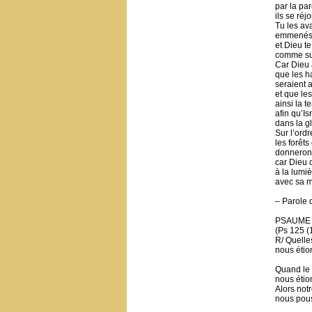
par la par
ils se réj
Tu les ava
emmenés 
et Dieu t
comme sur
Car Dieu 
que les h
seraient 
et que le
ainsi la t
afin qu’I
dans la gl
Sur l’ordr
les forêts
donneront
car Dieu c
à la lumiè
avec sa mi
– Parole 
PSAUME
(Ps 125 (1
R/ Quelles
nous étion
Quand le 
nous étio
Alors notr
nous pous