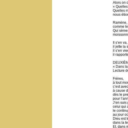
Alors on d
« Quelles 
Quelles me
nous étio
Ramène, S
comme les
Qui sème 
moissonne
Il s’en va,
il jette l
il s’en vie
il rapport
DEUXIÈ
« Dans la 
Lecture de
Frères,
à tout mo
c’est avec
à cause d
dès le pr
pour l’an
J’en suis
celui qui
le contin
au jour où
Dieu est 
dans la t
Et, dans 