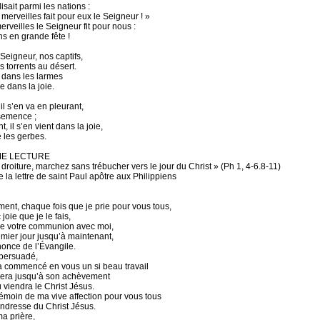
isait parmi les nations :
merveilles fait pour eux le Seigneur ! »
rveilles le Seigneur fit pour nous :
ns en grande fête !
eigneur, nos captifs,
 torrents au désert.
dans les larmes
 dans la joie.
 il s’en va en pleurant,
a semence ;
nt, il s’en vient dans la joie,
e les gerbes.
ME LECTURE
droiture, marchez sans trébucher vers le jour du Christ » (Ph 1, 4-6.8-11)
 la lettre de saint Paul apôtre aux Philippiens
ment, chaque fois que je prie pour vous tous,
 joie que je le fais,
e votre communion avec moi,
emier jour jusqu’à maintenant,
nonce de l’Évangile.
 persuadé,
 a commencé en vous un si beau travail
uera jusqu’à son achèvement
 viendra le Christ Jésus.
témoin de ma vive affection pour vous tous
endresse du Christ Jésus.
ma prière,