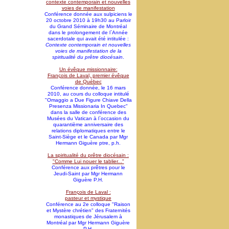
contexte contemporain et nouvelles
voies de manifestation
Conférence donnée aux sulpiciens le
20 octobre 2010 à 19h30 au Parloir
du Grand Séminaire de Montréal
dans le prolongement de l`Année
sacerdotale qui avait été intitulée :
Contexte contemporain et nouvelles
voies de manifestation de la
spiritualité du prêtre diocésain
.
Un évêque missionnaire:
François de Laval, premier évêque
de Québec
Conférence donnée, le 16 mars
2010, au cours du colloque intitulé
"Omaggio a Due Figure Chiave Della
Presenza Missionaria In Quebec"
dans la salle de conférence des
Musées du Vatican à l`occasion du
quarantième anniversaire des
relations diplomatiques entre le
Saint-Siège et le Canada par Mgr
Hermann Giguère ptre, p.h.
La spiritualité du prêtre diocésain :
"Comme Lui nouer le tablier..."
Conférence aux prêtres pour le
Jeudi-Saint par Mgr Hermann
Giguère P.H.
François de Laval :
pasteur et mystique
Conférence au 2e colloque "Raison
et Mystère chrétien" des Fraternités
monastiques de Jérusalem à
Montréal par Mgr Hermann Giguère
P.H.