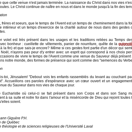
ce que cette venue n'est jamais terminée. La naissance du Christ dans nos vies n'est
toutes. Le Christ continue de naître en nous et dans le monde jusqu'à la fin des tem
ation
 frères et soeurs, que le temps de l'Avent est un temps de cheminement dans la fo
e intérieur et un temps d'exercice de la charité autour de nous dans des gestes
tes.
r volet est très présent dans les usages et les traditions reliées au Temps de
 avec bonheur : cueillette de vêtements, panier de nourriture, quête de la
guignol
e à la fin) et que sais-je encore? Même si ces gestes font partie d'un décor qui sem
e Noël, n'ayons pas peur d'y entrer avec un esprit qui correspond à nos choix per
occasions de vivre le temps de l'Avent comme une venue du Sauveur déjà présent
ns notre monde, des formes de présence qui sont comme des "semences du Verbe"
on
uis-toi, Jérusalem! "Debout vois tes enfants rassemblés du levant au couchant pa
t". Accueillons ces paroles d'espérance avec un cœur ouvert et un engagement
venue du Sauveur dans nos vies de chaque jour.
 Eucharistie où celui-ci se fait présent dans son Corps et dans son Sang ma
t à sa suite et notre foi dans l'amour et la miséricorde de Dieu qui rejoint toutes
'elles soient.
ann Giguère P.H.
e de Québec
 théologie et de sciences religieuses de l'Université Laval