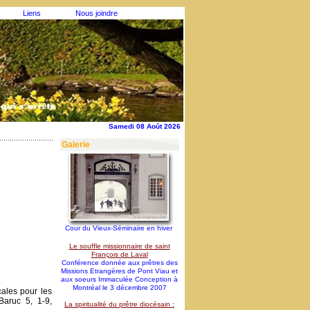
Liens
Nous joindre
Samedi 08 Août 2026
Galerie
Cour du Vieux-Séminaire en hiver
Le souffle missionnaire de saint
François de Laval
Conférence donnée aux prêtres des
Missions Etrangères de Pont Viau et
aux soeurs Immaculée Conception à
Montréal le 3 décembre 2007
ales pour les
Baruc 5, 1-9,
La spiritualité du prêtre diocésain :