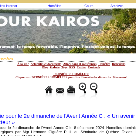
ites internet
Homélies
Cours
Archives
Homélies
À la Une
Actualités et documents
Allocutions et conférences
Homélies
Réflexions
Blog
Galerie
Tags
RSS
Twitter
Facebook
DERNIÈRES HOMÉLIES
Cliquez sur DERNIÈRES HOMÉLIES pour lire l'homélie du dimanche. Bienvenue!
e pour le 2e dimanche de l'Avent Année C : « Un avenir
teur »
pour le 2e dimanche de l'Avent Année C le 8 décembre 2024. Homélies dominic
turgiques par Mgr Hermann Giguère P. H. du Séminaire de Québec. Textes: 