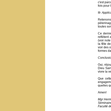
c'est par
fois pour 
III-
Applic
Retenons,
pèlerinag
toutes sor
Ce dernie
reflètent
(voir not
la fête d
voir des 
formes da
Conclusi
Oui, réjo
Dieu Sain
vivre la 
Que cette
engagemen
quelles qu
Amen!
Mgr Herm
Séminair
Faculté de