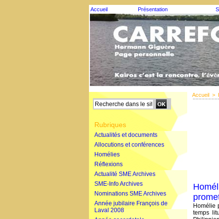
Accueil
Présentation
S
Accueil
>
Rubriques
Actualités et documents
Allocutions et conférences
Homélies
Réflexions
Actualité SME Archives
SME-Info Archives
Homéli
Nominations SME Archives
promet
Année jubilaire François de
Homélie 
Laval 2008
temps li