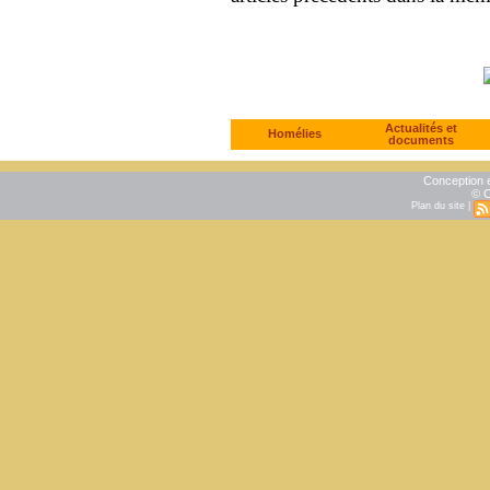
Actualités et
Homélies
documents
Conception e
© C
Plan du site
|