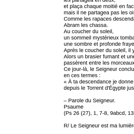
les partagea en deux,
et plaça chaque moitié en face
mais il ne partagea pas les o
Comme les rapaces descendai
Abram les chassa.
Au coucher du soleil,
un sommeil mystérieux tomb
une sombre et profonde fraye
Après le coucher du soleil, il
Alors un brasier fumant et u
passèrent entre les morceau
Ce jour-là, le Seigneur concl
en ces termes :
« À ta descendance je donne 
depuis le Torrent d'Égypte ju
– Parole du Seigneur.
Psaume
(Ps 26 (27), 1, 7-8, 9abcd, 13
R/ Le Seigneur est ma lumière