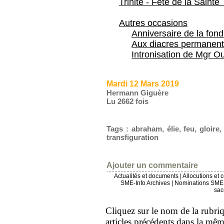
Trinité - Fête de la Sainte 
Autres occasions
Anniversaire de la fon
Aux diacres permanent
Intronisation de Mgr Ou
Mardi 12 Mars 2019
Hermann Giguère
Lu 2662 fois
Tags
:
abraham
,
élie
,
feu
,
gloire
transfiguration
Ajouter un commentaire
Actualités et documents
|
Allocutions et 
SME-Info Archives
|
Nominations SME 
sac
Cliquez sur le nom de la rubriqu
articles précédents dans la mê