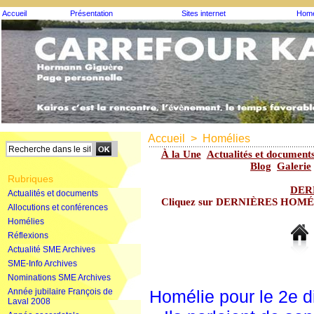
Accueil
Présentation
Sites internet
Homé
Accueil
>
Homélies
À la Une
Actualités et document
Blog
Galerie
Rubriques
DER
Actualités et documents
Cliquez sur DERNIÈRES HOMÉLIE
Allocutions et conférences
Homélies
Réflexions
Actualité SME Archives
SME-Info Archives
Nominations SME Archives
Année jubilaire François de
Homélie pour le 2e
Laval 2008