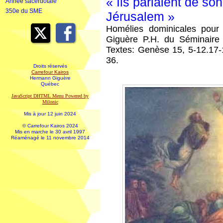
« Ils parlaient de son
Année sacerdotale
350e du SME
Jérusalem »
Homélies dominicales pour
Giguère P.H. du Séminair
Textes: Genèse 15, 5-12.17-1
36.
Droits réservés
Carrefour Kairos
Hermann Giguère
Québec
JavaScript DHTML Menu Powered by
Milonic
Mis à jour 12 juin 2024
© Carrefour Kairos 2024
Mis en marche le 30 avril 1997
Réaménagé le 11 novembre 2014