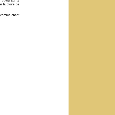
i ouvre sur la
r la gloire de
ns comme chant