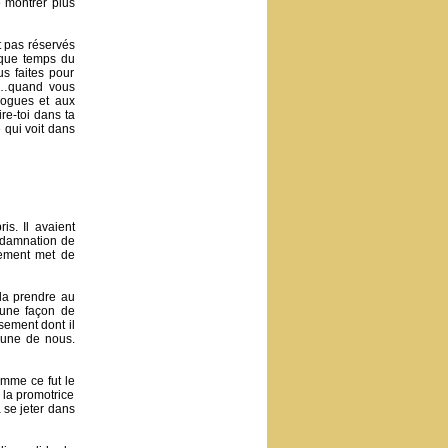
e montrer plus
t pas réservés
aque temps du
us faites pour
er…quand vous
gogues et aux
re-toi dans ta
e qui voit dans
is. Il avaient
ondamnation de
nement met de
 la prendre au
 une façon de
sement dont il
cune de nous.
omme ce fut le
 la promotrice
à se jeter dans