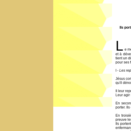
Ils por
L
e me
et à déve
tient un d
pour ses 
I -
Les rep
Jésus com
qu'il dén
Il leur r
Leur agir
En second
porter. Il
En troisi
preuve les
Ils porte
enfermant