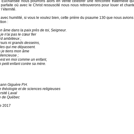
Eucharistie nous pourrons alors en vérité célébrer une rencontre fraternelle qu
 parfaite où avec le Christ ressuscité nous nous retrouverons pour louer et chante
l’éternité.
avec humilité, si vous le voulez bien, cette prière du psaume 130 que nous avio
ion :
 âme dans la paix près de toi, Seigneur.
je n'ai pas le cœur fier
rd ambitieux ;
rsuis ni grands desseins,
lles qui me dépassent.
 je tiens mon âme
ilencieuse ;
est en moi comme un enfant,
petit enfant contre sa mère.
ann Giguère P.H.
e théologie et de sciences religieuses
rsité Laval
e de Québec
e 2017