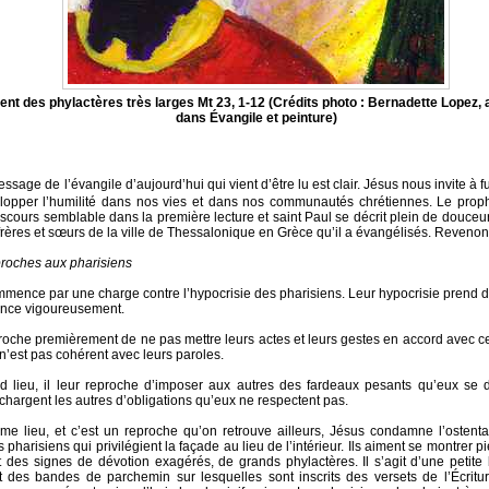
tent des phylactères très larges Mt 23, 1-12 (Crédits photo : Bernadette Lopez, 
dans Évangile et peinture)
ssage de l’évangile d’aujourd’hui qui vient d’être lu est clair. Jésus nous invite à fu
lopper l’humilité dans nos vies et dans nos communautés chrétiennes. Le prop
iscours semblable dans la première lecture et saint Paul se décrit plein de douceur 
frères et sœurs de la ville de Thessalonique en Grèce qu’il a évangélisés. Revenons
roches aux pharisiens
mence par une charge contre l’hypocrisie des pharisiens. Leur hypocrisie prend 
once vigoureusement.
eproche premièrement de ne pas mettre leurs actes et leurs gestes en accord avec ce 
 n’est pas cohérent avec leurs paroles.
 lieu, il leur reproche d’imposer aux autres des fardeaux pesants qu’eux se 
s chargent les autres d’obligations qu’eux ne respectent pas.
ème lieu, et c’est un reproche qu’on retrouve ailleurs, Jésus condamne l’ostenta
 pharisiens qui privilégient la façade au lieu de l’intérieur. Ils aiment se montrer p
nt des signes de dévotion exagérés, de grands phylactères. Il s’agit d’une petite
 des bandes de parchemin sur lesquelles sont inscrits des versets de l’Écritur