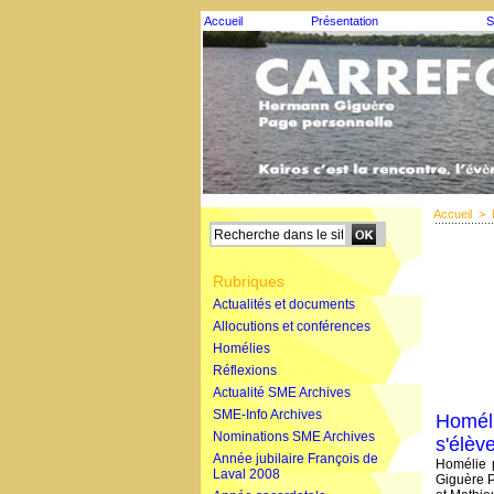
Accueil
Présentation
S
Accueil
>
Rubriques
Actualités et documents
Allocutions et conférences
Homélies
Réflexions
Actualité SME Archives
SME-Info Archives
Homéli
Nominations SME Archives
s'élèv
Année jubilaire François de
Homélie 
Laval 2008
Giguère P