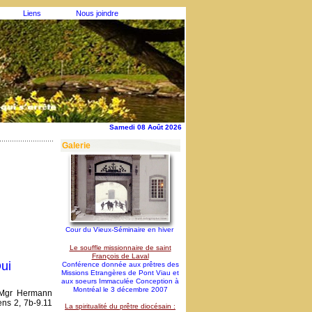
Liens
Nous joindre
Samedi 08 Août 2026
Galerie
Cour du Vieux-Séminaire en hiver
Le souffle missionnaire de saint
François de Laval
ui
Conférence donnée aux prêtres des
Missions Etrangères de Pont Viau et
aux soeurs Immaculée Conception à
Montréal le 3 décembre 2007
 Mgr Hermann
ens 2, 7b-9.11
La spiritualité du prêtre diocésain :