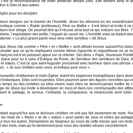
é c’est la reconnaissance de notre petitesse devant Dieu. Elle devient ainsi le pi
tion à Dieu et aux autres.
ègles pour les disciples
usieurs dangers sur le chemin de l’humilité. Jésus les dénonce en les caractérisant 
endique comme « Rabbi (professeur), Père ou Maître ». Il est direct et invite à ne 
ans leur sillage. On pourrait dire qu’il récuse ainsi tout ce qui entoure ces titres : l
lisme, l’exploitation des petits, l’orgueil du savoir etc. L’humilité vraie se traduit dan
aternel. « Le plus grand parmi vous sera votre serviteur » dit Jésus.
que Jésus cite comme « Père » et « Maître » sont utilisés encore aujourd’hui dans 
souhaiter que ce qu’ils impliquent comme dérive hypocrite et orgueilleuse ne se ma
rançois est d’un puissant appui sur ce chemin. Ses titres « Pape, Souverain Pontif
nt place pour lui à celui d’Évêque de Rome, de Serviteur des serviteurs de Dieu, 
s et sœurs. C’est ce que saint Augustin proclamait avec bonheur dans une phrase 
is : « Je suis chrétien avec vous, et évêque pour vous ».
nautés chrétiennes et notre Église vivent les exigences évangéliques dans diver
t historiques. Elles sont incarnées. Elles pourront avoir des figures concrètes qui 
 temps ou des contrées où elles vivent, mais elles ne devront jamais mettre de cô
e de Jésus qui invite à développer en nous et dans nos communautés des attitud
isent le partage, le service, l’entraide, la compassion, la miséricorde dont notr
on
portant aujourd’hui que le discours chrétien ne soit pas fait seulement de mots. 
s les mots de « frères » et de « sœurs » pour parler de ceux et celles qui partagen
 tous les autres. Demandons au Seigneur au cours de cette messe que ces mots 
 des mots, mais qu’ils deviennent pour nous des réalités vécues concrètement.