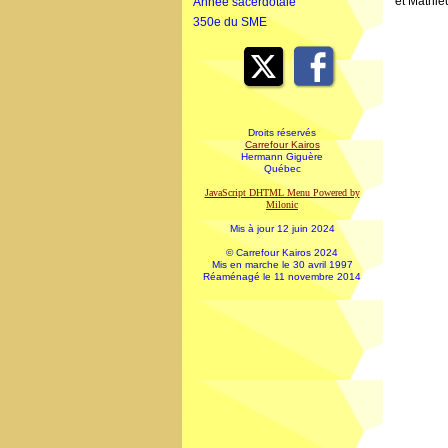
et Mathie
Année sacerdotale
350e du SME
Droits réservés
Carrefour Kairos
Hermann Giguère
Québec
JavaScript DHTML Menu Powered by
Milonic
Mis à jour 12 juin 2024
© Carrefour Kairos 2024
Mis en marche le 30 avril 1997
Réaménagé le 11 novembre 2014