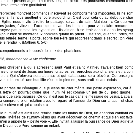
 encore présent aujourd’hui chez les juifs pieux. Les pharisiens cherchaient à s
les autres et s’en glorifiaient.
 reproches montrent comment s’inscrivent les comportements hypocrites. Ils ne son
siens. Ils nous guettent encore aujourd’hui. C’est pour cela qu’au début de ch
’Église nous invite à relire le passage suivant de saint Mathieu : « Ce que vo
des justes, évitez de l’accomplir devant les hommes pour vous faire remarqu
 soyez pas comme les hypocrites : ils aiment à se tenir debout dans les syna
s pour bien se montrer aux hommes quand ils prient… Mais toi, quand tu pries, reti
lus retirée, ferme la porte, et prie ton Père qui est présent dans le secret ; ton Pèr
te le rendra ». (Mathieu 6, 5-6)
 comportements à l’opposé de ceux des pharisiens.
lité, fondement de la vie chrétienne
ers chrétiens à qui s’adressent saint Paul et saint Mathieu l’avaient bien compr
enseignement de Jésus qui figure ici après les reproches aux pharisiens et la c
sie : « Qui s’élèvera sera abaissé et qui s’abaissera sera élevé ». Cet enseig
 vertu d’humilité, une humilité vécue simplement, sans bruit et sans éclats.
re phrase de l’évangile que je viens de citer mérite une petite explication, car à
a lettre on pourrait croire que l’humilité est comme un jeu de qui perd gagne,
sans que cela paraisse. Ce qui n’est pas le cas dans le message de Jésus. L’abais
 à comprendre en relation avec le regard et l’amour de Dieu sur chacun et cha
qui « élève » et qui « abaisse ».
ble humilité est ainsi une remise entre les mains de Dieu, un abandon confiant c
inte Thérèse de l’Enfant-Jésus qui avait découvert ce chemin et qui s’en est faite
’on a appelé la « petite voie ». Elle invitait à laisser la puissance de Dieu agir et 
de Dieu, notre Père, comme un enfant.