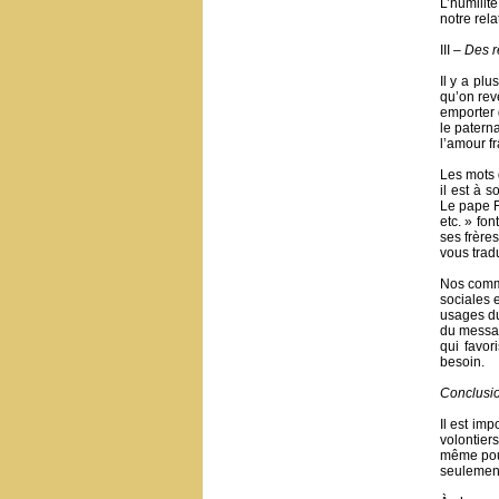
L’humilit
notre rela
III –
Des r
Il y a pl
qu’on rev
emporter d
le paterna
l’amour fr
Les mots 
il est à 
Le pape F
etc. » fo
ses frère
vous tradu
Nos commu
sociales e
usages du
du messag
qui favor
besoin.
Conclusi
Il est im
volontier
même pour
seulement