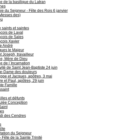
e de la basilique du Latran
hes
e du Seigneur - Fête des Rois 6 janvier
(Messes des)
eu
 saints et saintes
çois de Laval
çois de Sales
çois Xavier
e André
ques le Majeur
t Joseph, travailleur
e, Mère de Dieu
e de l`Incarnation
vité de Saint Jean-Baptiste 24 juin
re-Dame des douleurs
ippe et Jacques, apôtres, 3 mai
re et Paul, apôtres, 29 juin
te Famille
saint
lles et défunts
lée Conception
Saint
es
di des Cendres
s
ôte
tation du Seigneur
 - Fête de la Sainte Trinité