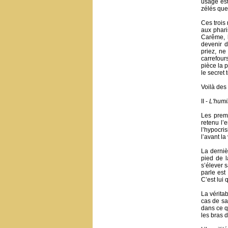
usage est
zélés que 
Ces trois
aux phari
Carême, l
devenir 
priez, ne
carrefour
pièce la p
le secret 
Voilà des
II -
L'humi
Les premi
retenu l’
l’hypocri
l’avant la
La derniè
pied de l
s’élever 
parle est
C’est lui 
La vérita
cas de sa
dans ce qu
les bras 