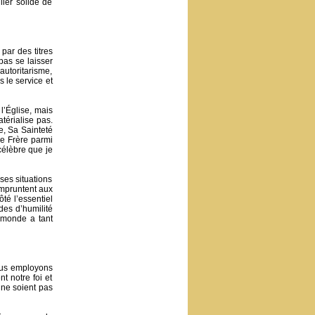
lier solide de
par des titres
pas se laisser
’autoritarisme,
s le service et
l’Église, mais
térialise pas.
e, Sa Sainteté
de Frère parmi
célèbre que je
ses situations
empruntent aux
té l’essentiel
es d’humilité
e monde a tant
Nous employons
t notre foi et
ne soient pas