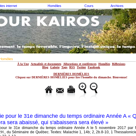
ites internet
Homélies
Cours
Archives
Homélies
À la Une
Actualités et documents
Allocutions et conférences
Homélies
Réflexions
Blog
Galerie
Tags
RSS
Twitter
Facebook
DERNIÈRES HOMÉLIES
Cliquez sur DERNIÈRES HOMÉLIES pour lire l'homélie du dimanche. Bienvenue!
e pour le 31e dimanche du temps ordinaire Année A « Q
era sera abaissé, qui s'abaissera sera élevé »
pour le 31e dimanche du temps ordinaire Année A le 5 novembre 2017 par
.H., du Séminaire de Québec. Textes: Malachie 1, 14b; 2, 2b.8-10, 1 Thessalonici