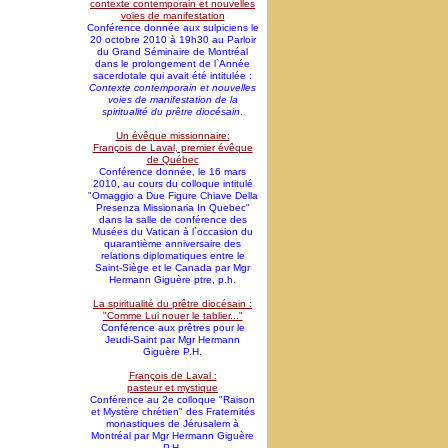
contexte contemporain et nouvelles
voies de manifestation
Conférence donnée aux sulpiciens le
20 octobre 2010 à 19h30 au Parloir
du Grand Séminaire de Montréal
dans le prolongement de l`Année
sacerdotale qui avait été intitulée :
Contexte contemporain et nouvelles
voies de manifestation de la
spiritualité du prêtre diocésain
.
Un évêque missionnaire:
François de Laval, premier évêque
de Québec
Conférence donnée, le 16 mars
2010, au cours du colloque intitulé
"Omaggio a Due Figure Chiave Della
Presenza Missionaria In Quebec"
dans la salle de conférence des
Musées du Vatican à l`occasion du
quarantième anniversaire des
relations diplomatiques entre le
Saint-Siège et le Canada par Mgr
Hermann Giguère ptre, p.h.
La spiritualité du prêtre diocésain :
"Comme Lui nouer le tablier..."
Conférence aux prêtres pour le
Jeudi-Saint par Mgr Hermann
Giguère P.H.
François de Laval :
pasteur et mystique
Conférence au 2e colloque "Raison
et Mystère chrétien" des Fraternités
monastiques de Jérusalem à
Montréal par Mgr Hermann Giguère
P.H.