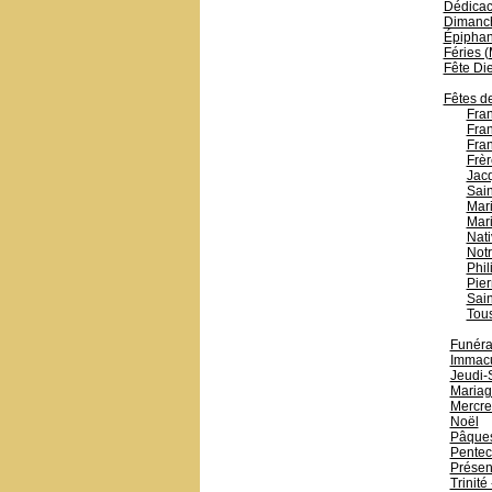
Dédicac
Dimanc
Épiphani
Féries 
Fête Di
Fêtes de
Fran
Fran
Fran
Frèr
Jac
Sain
Mari
Mari
Nati
Not
Phil
Pier
Sain
Tous
Funérai
Immacu
Jeudi-
Mariag
Mercre
Noël
Pâque
Pentec
Présen
Trinité