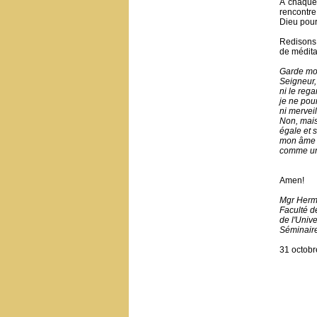
À chaque 
rencontre
Dieu pour 
Redisons 
de méditat
Garde mon
Seigneur, 
ni le rega
je ne pou
ni mervei
Non, mais
égale et s
mon âme 
comme un 
Amen!
Mgr Herm
Faculté d
de l'Unive
Séminair
31 octobr