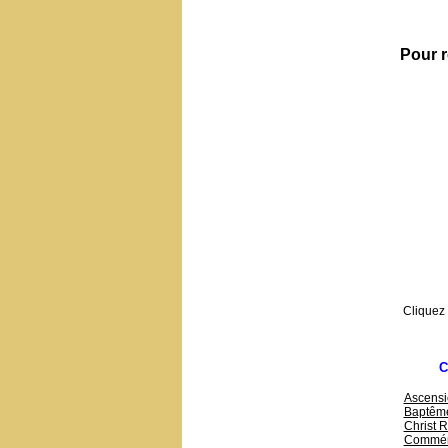
Pour r
Cliquez
C
Ascensi
Baptême
Christ R
Commémo