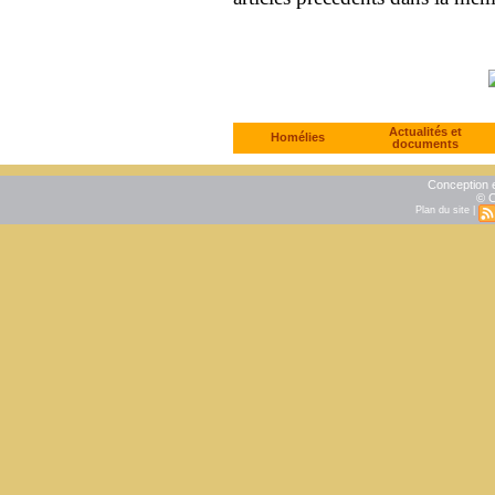
Actualités et
Homélies
documents
Conception e
© C
Plan du site
|