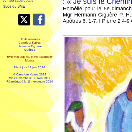
: « Je suis le Chemin,
Année sacerdotale
350e du SME
Homélie pour le 5e dimanc
Mgr Hermann Giguère P. H.,
Apôtres 6, 1-7, I Pierre 2 4-9
Droits réservés
Carrefour Kairos
Hermann Giguère
Québec
JavaScript DHTML Menu Powered by
Milonic
Mis à jour 12 juin 2024
© Carrefour Kairos 2024
Mis en marche le 30 avril 1997
Réaménagé le 11 novembre 2014