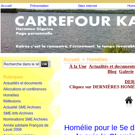
Accueil
Présentation
Sites internet
Homé
Accueil
>
Homélies
À la Une
Actualités et document
Blog
Galerie
Rubriques
DER
Actualités et documents
Cliquez sur DERNIÈRES HOMÉLIE
Allocutions et conférences
Homélies
Réflexions
Actualité SME Archives
SME-Info Archives
Nominations SME Archives
Année jubilaire François de
Homélie pour le 5e 
Laval 2008