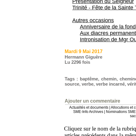
Présentation du Seigneur
Trinité - Fête de la Sainte 
Autres occasions
Anniversaire de la fon
Aux diacres permanent
Intronisation de Mgr Ou
Mardi 9 Mai 2017
Hermann Giguère
Lu 2296 fois
Tags
:
baptême
,
chemin
,
chemin
source
,
verbe
,
verbe incarné
,
véri
Ajouter un commentaire
Actualités et documents
|
Allocutions et 
SME-Info Archives
|
Nominations SME 
sac
Cliquez sur le nom de la rubriqu
articles précédents dans la mê