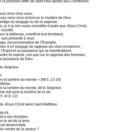
e la première lettre de saint Paul apôtre aux Corinthiens
suis venu chez vous,
s pas venu vous annoncer le mystère de Dieu
restige du langage ou de la sagesse.
, je n’ai rien voulu connaître d’autre que Jésus Christ,
crucifié.
ans la faiblesse, craintif et tout tremblant,
 suis présenté à vous.
ge, ma proclamation de l’Évangile,
 rien d’un langage de sagesse qui veut convaincre ;
 l’Esprit et sa puissance qui se manifestaient,
votre foi repose, non pas sur la sagesse des hommes,
la puissance de Dieu.
du Seigneur.
E
es la lumière du monde » (Mt 5, 13-16)
lléluia.
is la lumière du monde, dit le Seigneur.
me suit aura la lumière de la vie.
cf. Jn 8, 12)
de Jésus Christ selon saint Matthieu
ps-là,
it à ses disciples :
s le sel de la terre.
 sel devient fade,
ui rendre de la saveur ?