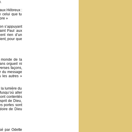
.
 aux Hébreux :
e celui que tu
ore »
t en s’appuyant
aint Paul aux
ent rien d’un
ient, pour que
re monde de la
ns orgueil ni
iverses façons,
ner du message
 les autres »
 la lumière du
Jusqu’où aller
sont contentés
sprit de Dieu,
es portes sont
gloire de Dieu
osé par Odette