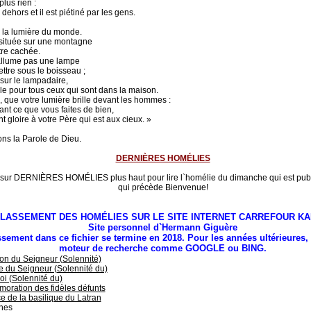
plus rien :
e dehors et il est piétiné par les gens.
 la lumière du monde.
 située sur une montagne
tre cachée.
’allume pas une lampe
ttre sous le boisseau ;
 sur le lampadaire,
ille pour tous ceux qui sont dans la maison.
que votre lumière brille devant les hommes :
ant ce que vous faites de bien,
nt gloire à votre Père qui est aux cieux. »
ns la Parole de Dieu.
DERNIÈRES HOMÉLIES
 sur DERNIÈRES HOMÉLIES plus haut pour lire l`homélie du dimanche qui est publ
qui précède Bienvenue!
LASSEMENT DES HOMÉLIES SUR LE SITE INTERNET CARREFOUR KA
Site personnel d`Hermann Giguère
ssement dans ce fichier se termine en 2018. Pour les années ultérieures, 
moteur de recherche comme GOOGLE ou BING.
on du Seigneur (Solennité)
 du Seigneur (Solennité du)
oi (Solennité du)
ration des fidèles défunts
e de la basilique du Latran
hes