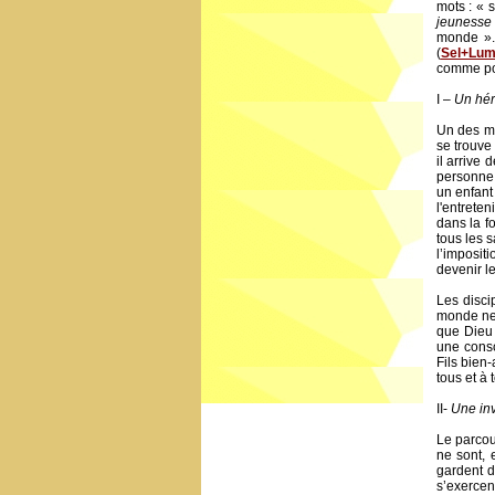
mots : « 
jeunesse
monde ». 
(
Sel+Lum
comme pou
I –
Un hér
Un des mo
se trouve
il arrive 
personne 
un enfant 
l'entrete
dans la f
tous les s
l’imposit
devenir le
Les disci
monde ne l
que Dieu 
une consc
Fils bien
tous et à 
II-
Une invi
Le parcour
ne sont, 
gardent de
s’exercen