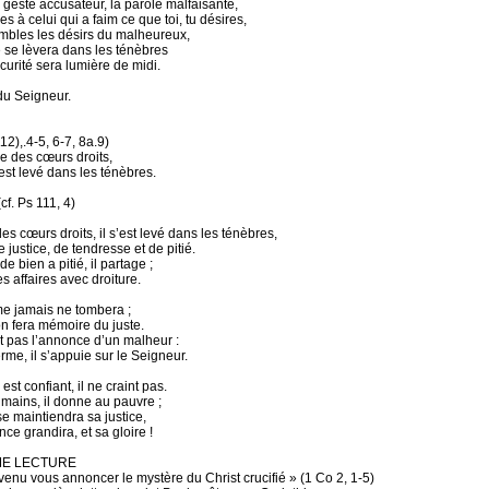
e geste accusateur, la parole malfaisante,
es à celui qui a faim ce que toi, tu désires,
combles les désirs du malheureux,
e se lèvera dans les ténèbres
curité sera lumière de midi.
du Seigneur.
12),.4-5, 6-7, 8a.9)
e des cœurs droits,
’est levé dans les ténèbres.
(cf. Ps 111, 4)
s cœurs droits, il s’est levé dans les ténèbres,
justice, de tendresse et de pitié.
 bien a pitié, il partage ;
s affaires avec droiture.
e jamais ne tombera ;
on fera mémoire du juste.
nt pas l’annonce d’un malheur :
rme, il s’appuie sur le Seigneur.
st confiant, il ne craint pas.
 mains, il donne au pauvre ;
e maintiendra sa justice,
ce grandira, et sa gloire !
ME LECTURE
 venu vous annoncer le mystère du Christ crucifié » (1 Co 2, 1-5)