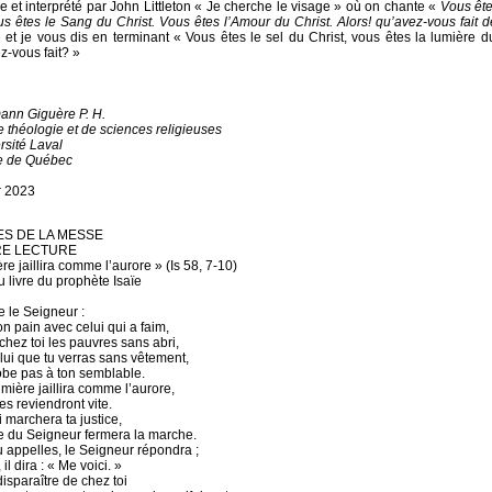
e et interprété par John Littleton « Je cherche le visage » où on chante «
Vous ête
us êtes le Sang du Christ. Vous êtes l’Amour du Christ. Alors! qu’avez-vous fait d
 et je vous dis en terminant « Vous êtes le sel du Christ, vous êtes la lumière du
z-vous fait? »
ann Giguère P. H.
e théologie et de sciences religieuses
rsité Laval
e de Québec
r 2023
S DE LA MESSE
RE LECTURE
re jaillira comme l’aurore » (Is 58, 7-10)
u livre du prophète Isaïe
e le Seigneur :
n pain avec celui qui a faim,
chez toi les pauvres sans abri,
lui que tu verras sans vêtement,
obe pas à ton semblable.
umière jaillira comme l’aurore,
ces reviendront vite.
 marchera ta justice,
ire du Seigneur fermera la marche.
tu appelles, le Seigneur répondra ;
, il dira : « Me voici. »
 disparaître de chez toi