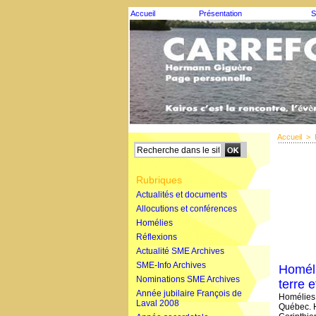
Accueil
Présentation
S
Accueil
>
Rubriques
Actualités et documents
Allocutions et conférences
Homélies
Réflexions
Actualité SME Archives
SME-Info Archives
Homéli
Nominations SME Archives
terre 
Année jubilaire François de
Homélies
Laval 2008
Québec. H