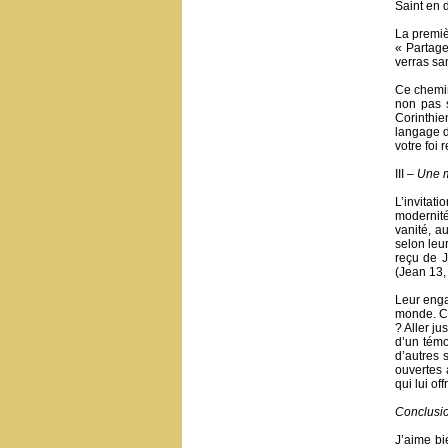
Saint en d
La premiè
« Partage
verras sa
Ce chemin 
non pas 
Corinthie
langage d
votre foi
III –
Une m
L’invitat
modernité
vanité, au
selon leu
reçu de J
(Jean 13,
Leur engag
monde. C’
? Aller j
d’un témo
d’autres 
ouvertes 
qui lui of
Conclusi
J’aime bi