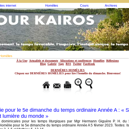
ites internet
Homélies
Cours
Archives
Homélies
À la Une
Actualités et documents
Allocutions et conférences
Homélies
Réflexions
Blog
Galerie
Tags
RSS
Twitter
Facebook
DERNIÈRES HOMÉLIES
Cliquez sur DERNIÈRES HOMÉLIES pour lire l'homélie du dimanche. Bienvenue!
e pour le 5e dimanche du temps ordinaire Année A : « Se
et lumière du monde »
 dominicales pour les temps liturgiques par Mgr Hermann Giguère P. H. du
omélie pour le 5e dimanche du temps ordinaire Année A 5 février 2023. Textes: Isa