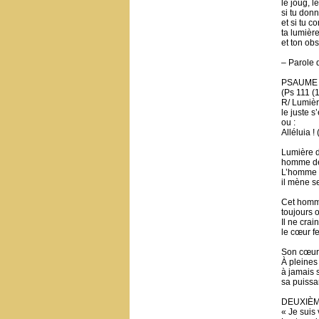
le joug, l
si tu donn
et si tu 
ta lumièr
et ton obs
– Parole 
PSAUME
(Ps 111 (1
R/ Lumièr
le juste s
ou :
Alléluia ! 
Lumière de
homme de 
L’homme de
il mène se
Cet homm
toujours 
Il ne crai
le cœur fe
Son cœur e
À pleines
à jamais s
sa puissan
DEUXIÈ
« Je suis