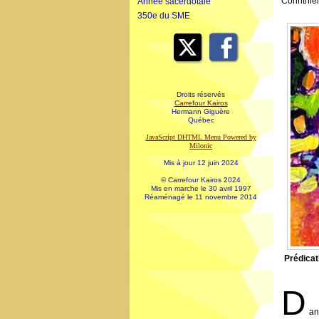
Corinthien
Année sacerdotale
350e du SME
Droits réservés
Carrefour Kairos
Hermann Giguère
Québec
JavaScript DHTML Menu Powered by
Milonic
Mis à jour 12 juin 2024
© Carrefour Kairos 2024
Mis en marche le 30 avril 1997
Réaménagé le 11 novembre 2014
Prédicat
D
an