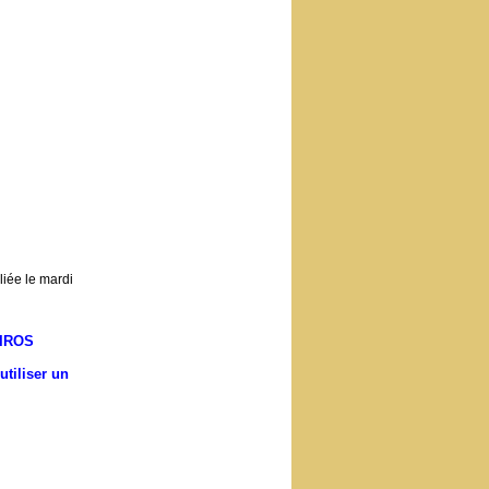
iée le mardi
IROS
utiliser un