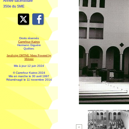
Année sacerdotale
350e du SME
Droits réservés
Carrefour Kairos
Hermann Giguère
Québec
JavaScript DHTML Menu Powered by
Milonic
Mis à jour 12 juin 2024
© Carrefour Kairos 2024
Mis en marche le 30 avril 1997
Réaménagé le 11 novembre 2014
<