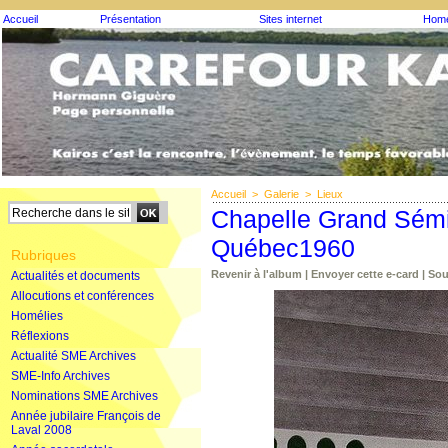
Accueil
Présentation
Sites internet
Homé
Accueil
>
Galerie
>
Lieux
Chapelle Grand Sémin
Québec1960
Rubriques
Revenir à l'album
|
Envoyer cette e-card
|
Sou
Actualités et documents
Allocutions et conférences
Homélies
Réflexions
Actualité SME Archives
SME-Info Archives
Nominations SME Archives
Année jubilaire François de
Laval 2008