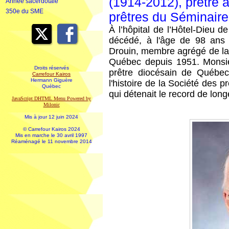
(1914-2012), prêtre
Année sacerdotale
350e du SME
prêtres du Séminair
À l’hôpital de l’Hôtel-Dieu 
décédé, à l'âge de 98 ans 
Drouin, membre agrégé de l
Québec depuis 1951. Monsieu
Droits réservés
prêtre diocésain de Québec
Carrefour Kairos
Hermann Giguère
l'histoire de la Société des p
Québec
qui détenait le record de long
JavaScript DHTML Menu Powered by
Milonic
Mis à jour 12 juin 2024
© Carrefour Kairos 2024
Mis en marche le 30 avril 1997
Réaménagé le 11 novembre 2014