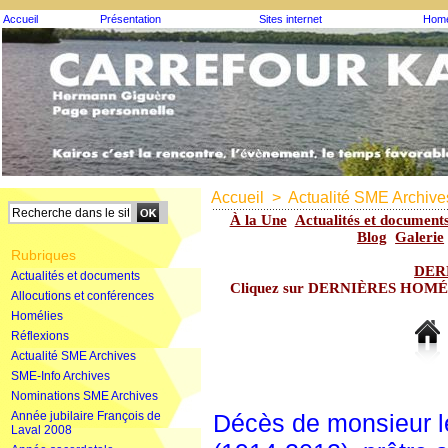
Accueil
Présentation
Sites internet
Homé
Accueil
>
Actualité SME Archive
À la Une
Actualités et document
Blog
Galerie
Rubriques
DER
Actualités et documents
Cliquez sur DERNIÈRES HOMÉLIE
Allocutions et conférences
Homélies
Réflexions
Actualité SME Archives
SME-Info Archives
Nominations SME Archives
Année jubilaire François de
Décès de monsieur l
Laval 2008