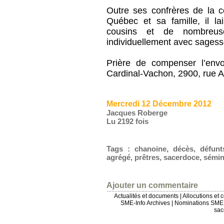
Outre ses confrères de la 
Québec et sa famille, il la
cousins et de nombreus
individuellement avec sagess
Prière de compenser l’env
Cardinal-Vachon, 2900, rue 
Mercredi 12 Décembre 2012
Jacques Roberge
Lu 2192 fois
Tags
:
chanoine
,
décès
,
défunt
agrégé
,
prêtres
,
sacerdoce
,
sémin
Ajouter un commentaire
Actualités et documents
|
Allocutions et 
SME-Info Archives
|
Nominations SME 
sac