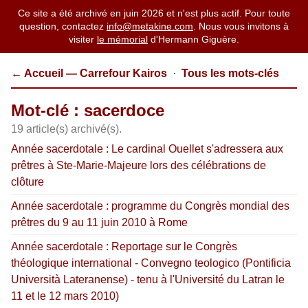
Ce site a été archivé en juin 2026 et n'est plus actif. Pour toute
question, contactez
info@metakine.com
. Nous vous invitons à
visiter
le mémorial
d'Hermann Giguère.
← Accueil — Carrefour Kairos
·
Tous les mots-clés
Mot-clé : sacerdoce
19 article(s) archivé(s).
Année sacerdotale : Le cardinal Ouellet s'adressera aux
prêtres à Ste-Marie-Majeure lors des célébrations de
clôture
Année sacerdotale : programme du Congrès mondial des
prêtres du 9 au 11 juin 2010 à Rome
Année sacerdotale : Reportage sur le Congrès
théologique international - Convegno teologico (Pontificia
Università Lateranense) - tenu à l'Université du Latran le
11 et le 12 mars 2010)