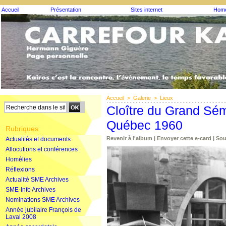
Accueil
Présentation
Sites internet
Homé
Accueil
>
Galerie
>
Lieux
Cloître du Grand Sémi
Québec 1960
Rubriques
Revenir à l'album
|
Envoyer cette e-card
|
Sou
Actualités et documents
Allocutions et conférences
Homélies
Réflexions
Actualité SME Archives
SME-Info Archives
Nominations SME Archives
Année jubilaire François de
Laval 2008