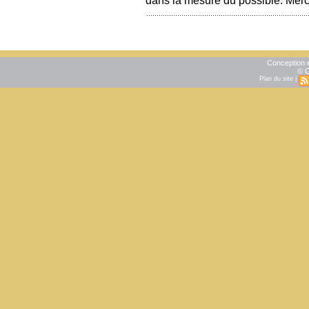
Conception e
© C
Plan du site
|