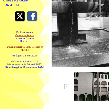
Année sacerdotale
350e du SME
Droits réservés
Carrefour Kairos
Hermann Giguère
Québec
JavaScript DHTML Menu Powered by
Milonic
Mis à jour 12 juin 2024
© Carrefour Kairos 2024
Mis en marche le 30 avril 1997
Réaménagé le 11 novembre 2014
<