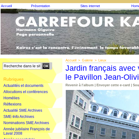
Accueil
Présentation
Sites internet
Homé
Accueil
>
Galerie
>
Lieux
Jardin français avec 
le Pavillon Jean-Oliv
Rubriques
Revenir à l'album
|
Envoyer cette e-card
|
Sou
Actualités et documents
Allocutions et conférences
Homélies
Réflexions
Actualité SME Archives
SME-Info Archives
Nominations SME Archives
Année jubilaire François de
Laval 2008