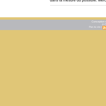
Conception e
© C
Plan du site
|