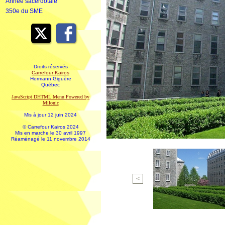
Année sacerdotale
350e du SME
Droits réservés
Carrefour Kairos
Hermann Giguère
Québec
JavaScript DHTML Menu Powered by
Milonic
Mis à jour 12 juin 2024
© Carrefour Kairos 2024
Mis en marche le 30 avril 1997
Réaménagé le 11 novembre 2014
<