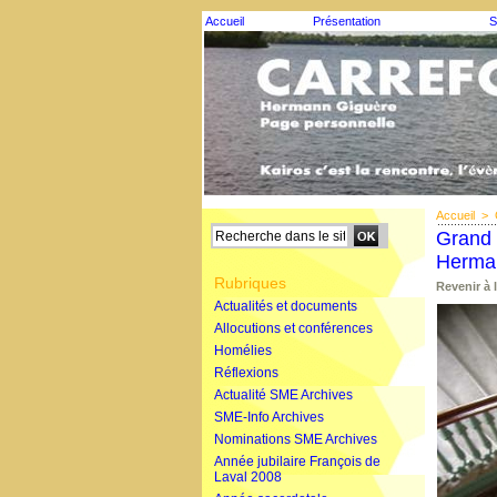
Accueil
Présentation
S
Accueil
>
Grand 
Herma
Rubriques
Revenir à 
Actualités et documents
Allocutions et conférences
Homélies
Réflexions
Actualité SME Archives
SME-Info Archives
Nominations SME Archives
Année jubilaire François de
Laval 2008