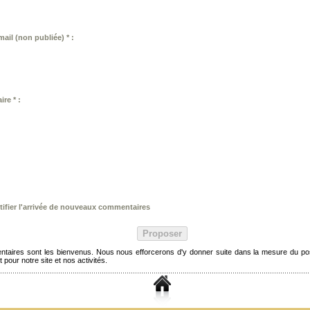
ail (non publiée) * :
re * :
ifier l'arrivée de nouveaux commentaires
taires sont les bienvenus. Nous nous efforcerons d'y donner suite dans la mesure du pos
t pour notre site et nos activités.