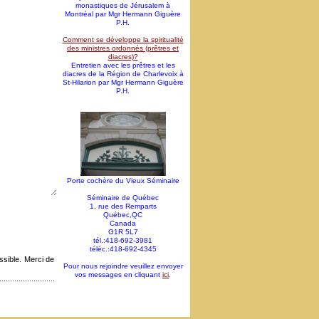
monastiques de Jérusalem à
Montréal par Mgr Hermann Giguère
P.H.
Comment se développe la spiritualité
des ministres ordonnés (prêtres et
diacres)?
Entretien avec les prêtres et les
diacres de la Région de Charlevoix à
St-Hilarion par Mgr Hermann Giguère
P.H.
Porte cochère du Vieux Séminaire
Séminaire de Québec
1, rue des Remparts
Québec,QC
Canada
G1R 5L7
tél.:418-692-3981
téléc.:418-692-4345
sible. Merci de
Pour nous rejoindre veuillez envoyer
vos messages en cliquant
ici
.