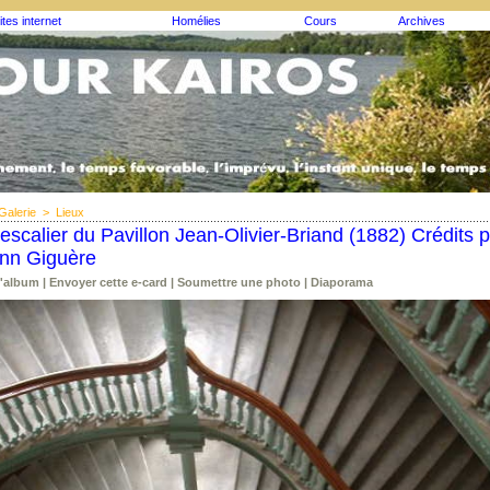
ites internet
Homélies
Cours
Archives
Galerie
>
Lieux
escalier du Pavillon Jean-Olivier-Briand (1882) Crédits p
nn Giguère
l'album
|
Envoyer cette e-card
|
Soumettre une photo
|
Diaporama