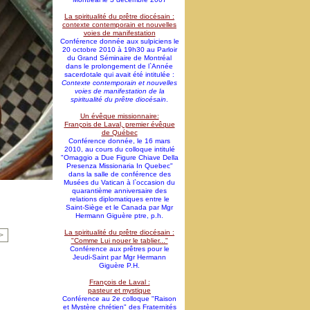
La spiritualité du prêtre diocésain :
contexte contemporain et nouvelles
voies de manifestation
Conférence donnée aux sulpiciens le
20 octobre 2010 à 19h30 au Parloir
du Grand Séminaire de Montréal
dans le prolongement de l`Année
sacerdotale qui avait été intitulée :
Contexte contemporain et nouvelles
voies de manifestation de la
spiritualité du prêtre diocésain
.
Un évêque missionnaire:
François de Laval, premier évêque
de Québec
Conférence donnée, le 16 mars
2010, au cours du colloque intitulé
"Omaggio a Due Figure Chiave Della
Presenza Missionaria In Quebec"
dans la salle de conférence des
Musées du Vatican à l`occasion du
quarantième anniversaire des
relations diplomatiques entre le
Saint-Siège et le Canada par Mgr
Hermann Giguère ptre, p.h.
La spiritualité du prêtre diocésain :
>
"Comme Lui nouer le tablier..."
Conférence aux prêtres pour le
Jeudi-Saint par Mgr Hermann
Giguère P.H.
François de Laval :
pasteur et mystique
Conférence au 2e colloque "Raison
et Mystère chrétien" des Fraternités