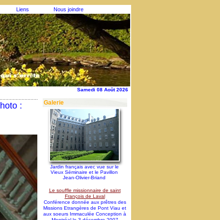
Liens
Nous joindre
Samedi 08 Août 2026
Galerie
hoto :
Jardin français avec vue sur le
Vieux Séminaire et le Pavillon
Jean-Olivier-Briand
Le souffle missionnaire de saint
François de Laval
Conférence donnée aux prêtres des
Missions Etrangères de Pont Viau et
aux soeurs Immaculée Conception à
Montréal le 3 décembre 2007