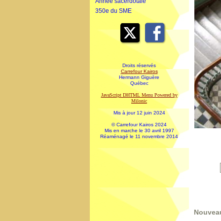
Année sacerdotale
350e du SME
Droits réservés
Carrefour Kairos
Hermann Giguère
Québec
JavaScript DHTML Menu Powered by
Milonic
Mis à jour 12 juin 2024
© Carrefour Kairos 2024
Mis en marche le 30 avril 1997
Réaménagé le 11 novembre 2014
Nouveau