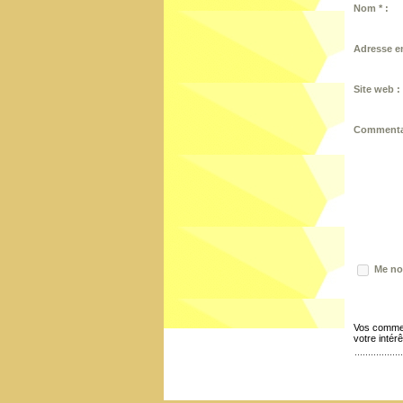
Nom * :
Adresse em
Site web :
Commentai
Me not
Vos commen
votre intérê