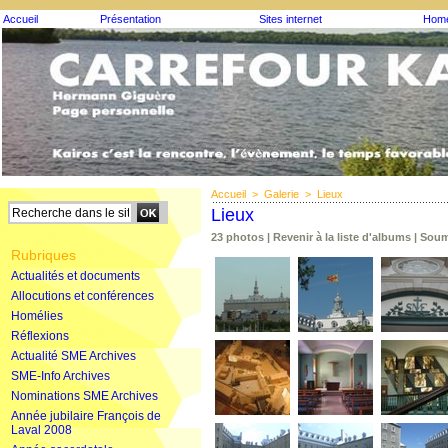
Accueil
Présentation
Sites internet
Homé
Accueil
>
Galerie
>
Lieux
Lieux
23 photos
|
Revenir à la liste d'albums
|
Soum
Rubriques
Actualités et documents
Allocutions et conférences
Homélies
Réflexions
Actualité SME Archives
SME-Info Archives
Nominations SME Archives
Année jubilaire François de
Laval 2008