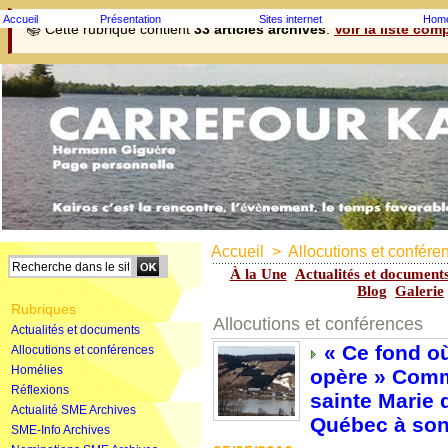
Accueil
Présentation
Sites internet
Homé
📚 Cette rubrique contient
33 articles archivés
.
Voir la liste com
Accueil
>
Allocutions et confére
À la Une
Actualités et document
Blog
Galerie
Rubriques
Allocutions et conférences
Actualités et documents
« Ce fond où
Allocutions et conférences
Homélies
opère » Comme
Réflexions
sainte Marie 
Actualité SME Archives
Québec à son
SME-Info Archives