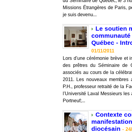
du Séminaire de Québec, le 3 n
Missions Étrangères de Paris, 
je suis devenu...
Le soutien 
communauté d
Québec - Intr
01/11/2011
Lors d'une cérémonie brève et 
des prêtres du Séminaire de 
associés au cours de la célébrat
2011. Les nouveaux membres as
P.H., professeur retraité de la F
l'Université Laval Messieurs le
Portneuf;...
Contexte co
manifestation 
diocésain
-
24