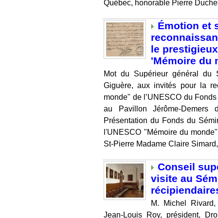
Québec, honorable Pierre Duchesn
Émotion et s
reconnaissan
le prestigie
'Mémoire du 
Mot du Supérieur général du
Giguère, aux invités pour la 
monde" de l’UNESCO du Fonds d
au Pavillon Jérôme-Demers 
Présentation du Fonds du Sémi
l'UNESCO "Mémoire du monde" 
St-Pierre Madame Claire Simard, d
Conseil supé
visite au Sé
récipiendaires
M. Michel Rivard,
Jean-Louis Roy, président, Dr