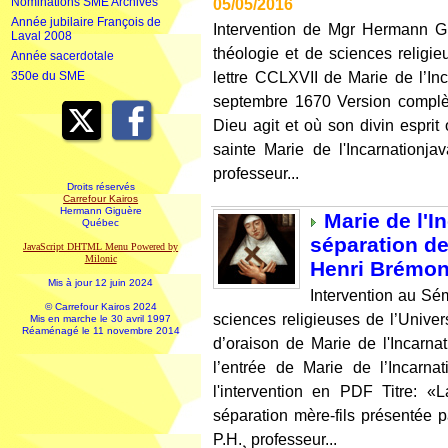
Nominations SME Archives
05/05/2016
Année jubilaire François de
Intervention de Mgr Hermann G
Laval 2008
théologie et de sciences religie
Année sacerdotale
lettre CCLXVII de Marie de l’I
350e du SME
septembre 1670 Version complèt
Dieu agit et où son divin espri
sainte Marie de l'Incarnationj
professeur...
Droits réservés
Carrefour Kairos
Hermann Giguère
Marie de l'I
Québec
séparation de
JavaScript DHTML Menu Powered by
Milonic
Henri Brémo
Mis à jour 12 juin 2024
Intervention au Sé
© Carrefour Kairos 2024
sciences religieuses de l’Univers
Mis en marche le 30 avril 1997
Réaménagé le 11 novembre 2014
d’oraison de Marie de l'Incarnat
l’entrée de Marie de l’Incarna
l'intervention en PDF Titre: «L
séparation mère-fils présentée
P.H.¸ professeur...