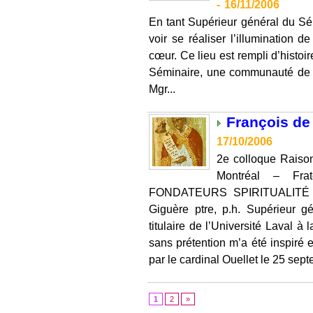
-
16/11/2006
En tant Supérieur général du S
voir se réaliser l’illumination 
cœur. Ce lieu est rempli d’histo
Séminaire, une communauté de p
Mgr...
François de 
17/10/2006
2e colloque Raison
Montréal – Fra
FONDATEURS SPIRITUALITÉ E
Giguère ptre, p.h. Supérieur 
titulaire de l’Université Laval à
sans prétention m’a été inspiré e
par le cardinal Ouellet le 25 sept
1
2
»