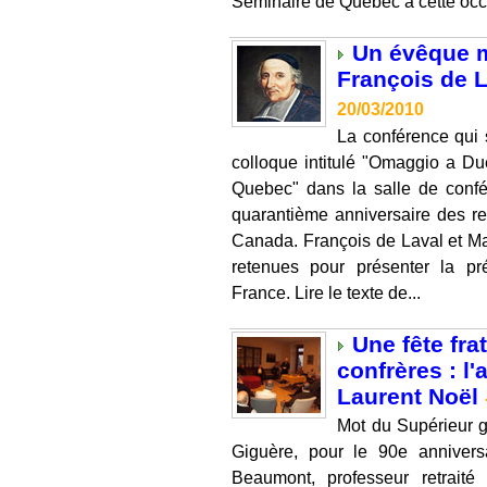
Séminaire de Québec à cette occa
Un évêque m
François de 
20/03/2010
La conférence qui 
colloque intitulé "Omaggio a D
Quebec" dans la salle de conf
quarantième anniversaire des rel
Canada. François de Laval et Mari
retenues pour présenter la pr
France. Lire le texte de...
Une fête fra
confrères : l
Laurent Noël
Mot du Supérieur 
Giguère, pour le 90e anniver
Beaumont, professeur retrait