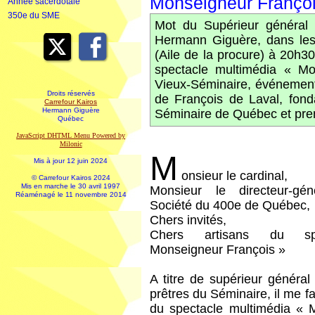
Monseigneur François
Année sacerdotale
350e du SME
Mot du Supérieur général
Hermann Giguère, dans le
(Aile de la procure) à 20h30
spectacle multimédia « M
Vieux-Séminaire, événement
Droits réservés
de François de Laval, fon
Carrefour Kairos
Hermann Giguère
Séminaire de Québec et pr
Québec
JavaScript DHTML Menu Powered by
Milonic
M
Mis à jour 12 juin 2024
onsieur le cardinal,
© Carrefour Kairos 2024
Mis en marche le 30 avril 1997
Monsieur le directeur-gé
Réaménagé le 11 novembre 2014
Société du 400e de Québec,
Chers invités,
Chers artisans du sp
Monseigneur François »
A titre de supérieur génér
prêtres du Séminaire, il me fa
du spectacle multimédia « 