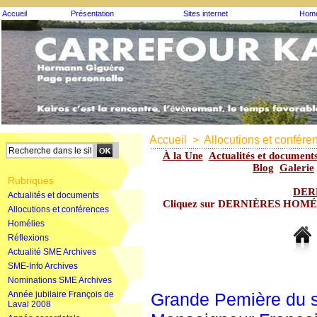
Accueil
Présentation
Sites internet
Homé
Accueil
>
Allocutions et confére
À la Une
Actualités et document
Blog
Galerie
Rubriques
DER
Actualités et documents
Cliquez sur DERNIÈRES HOMÉLIE
Allocutions et conférences
Homélies
Réflexions
Actualité SME Archives
SME-Info Archives
Nominations SME Archives
Année jubilaire François de
Grande Pemière du s
Laval 2008