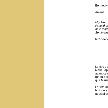
Bonne, He
Amen!
Mgr Herm
Faculté d
de l'Unive
Séminair
le 27 dé
Le titre 
Marie, ap
avant cel
rendu pa
que Marie
La fête d
huit jour
apostoliq