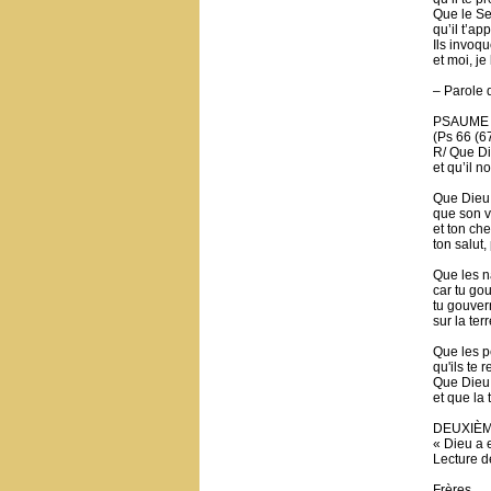
Que le Se
qu’il t’app
Ils invoqu
et moi, je
– Parole 
PSAUME
(Ps 66 (67
R/ Que Di
et qu’il n
Que Dieu 
que son v
et ton che
ton salut,
Que les na
car tu go
tu gouver
sur la ter
Que les p
qu'ils te
Que Dieu
et que la 
DEUXIÈ
« Dieu a 
Lecture de
Frères,