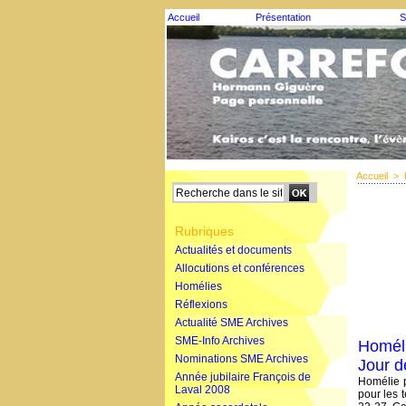
Accueil
Présentation
S
Accueil
>
Rubriques
Actualités et documents
Allocutions et conférences
Homélies
Réflexions
Actualité SME Archives
SME-Info Archives
Homéli
Nominations SME Archives
Jour d
Année jubilaire François de
Homélie p
Laval 2008
pour les 