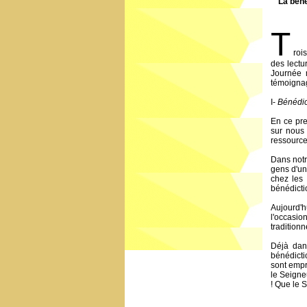
"La béné
T
roi
des lectu
Journée m
témoigna
I-
Bénédic
En ce pre
sur nous 
ressource
Dans notr
gens d'un
chez les 
bénédicti
Aujourd'h
l'occasio
tradition
Déjà dans
bénédicti
sont empr
le Seigneu
! Que le S