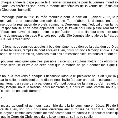
chaque année le pape publie le 1 janvier un message pour la Journée mondiale
z-vous, les chrétiens sont dans le monde des témoins de la venue de Jésus qu
e Dieu pour l'humanité.
 message pour la 55e Journée mondiale pour la paix du 1 janvier 2022, le 
rois voies pour construire une paix durable. Tout d’abord, le dialogue entre l
e pour la réalisation de projets communs. Deuxièmement, l’éducation en tant q
de responsabilité et de développement. Enfin, le travail pour une pleine réalisation
"Éducation, travail, dialogue entre les générations : des outils pour construire une
thème du message du pape François pour cette 55e Journée Mondiale de la Paix qu
i le 1er janvier 2022.
étiens, nous sommes appelés à être des témoins du don de la paix, don de Dieu.
 et les lenteurs, remplis de confiance en Dieu, nous pouvons témoigner que la pai
onde, dans nos familles, dans nos relations professionnelles, en nous et autour de
 pouvons témoigner que c'est possible parce nous voulons mettre nos efforts pe
erche sérieuse et vraie de cette paix que le monde ne peut donner mais que 
x nous la recevons à chaque Eucharistie lorsque le président nous dit "Que la 
 par la suite, le président ou le diacre nous invite à poser un geste d'échange de 
maintenant, à cause de la pandémie, d'un petit geste de la main ou d'un regard,
este, lorsque nous le faisons, nous montrons que nous voulons, comme nous y i
"construire une paix durable".
on
 messe aujourd'hui qui nous rassemble dans la foi commune en Jésus, Fils de Di
re de Dieu, soit pour nous une ouverture aux surprises de l'Esprit au cours d
 Soyons comme des "portes de miséricorde" qui s'ouvrent à tous ceux et celles qu
t que le Corps du Christ reçu dans la communion soit notre soutien.