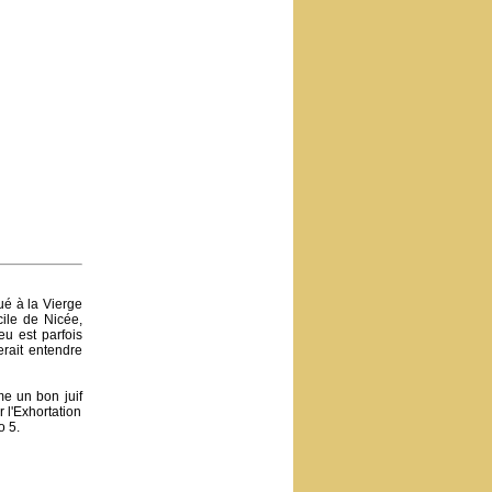
ué à la Vierge
ile de Nicée,
eu est parfois
erait entendre
me un bon juif
 l'Exhortation
o 5.