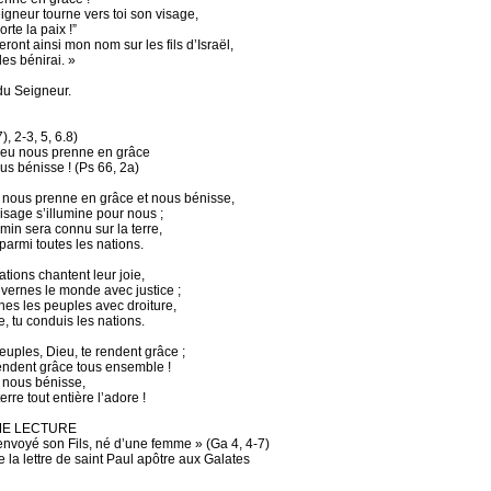
igneur tourne vers toi son visage,
orte la paix !”
eront ainsi mon nom sur les fils d’Israël,
 les bénirai. »
du Seigneur.
), 2-3, 5, 6.8)
eu nous prenne en grâce
ous bénisse ! (Ps 66, 2a)
nous prenne en grâce et nous bénisse,
isage s’illumine pour nous ;
min sera connu sur la terre,
 parmi toutes les nations.
tions chantent leur joie,
uvernes le monde avec justice ;
nes les peuples avec droiture,
re, tu conduis les nations.
euples, Dieu, te rendent grâce ;
 rendent grâce tous ensemble !
 nous bénisse,
terre tout entière l’adore !
ME LECTURE
envoyé son Fils, né d’une femme » (Ga 4, 4-7)
 la lettre de saint Paul apôtre aux Galates