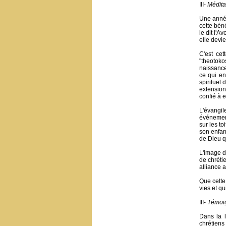
III-
Médita
Une année
cette bén
le dit l'A
elle devie
C'est cet
"theotok
naissance
ce qui en
spirituel 
extension
confié à e
L'évangil
événement
sur les to
son enfant
de Dieu qu
L'image d
de chrétie
alliance 
Que cette
vies et qu
III-
Témoig
Dans la l
chrétiens 