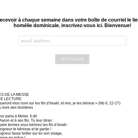
ecevoir à chaque semaine dans votre boîte de courriel le l
homélie dominicale, inscrivez-vous ici. Bienvenue!
S DE LA MESSE
RE LECTURE
queront mon nom sur les fils d’Israël, et moi, je les bénirai » (Nb 6, 22-27)
u livre des Nombres
r parla à Moïse. Il dit :
Aaron et à ses fils. Tu leur diras :
uels termes vous bénirez les fils d’Israël :
igneur te bénisse et te garde !
gneur fasse briller sur toi son visage,
renne en grâce !