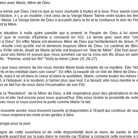
tion avec Marie, Mère de Dieu
 bénie par Dieu c'est ce que je nous souhaite à toutes et à tous. Pour savoir co
édiction, il y a un modèle, c'est celui de la Vierge Marie "bénie entre toutes les
ve Maria. La Vierge bénie de Dieu a accueilli dans la foi et la confiance le don du Fi
nt la Mère.
te situation à nulle autre pareille qui a amené le Peuple de Dieu à lui donne
os" que le concile d'Éphèse a consacré en 431. Le terme grec veut dire "ce
 à Dieu". En effet, Marie est devenue Mère de Dieu par l'enfantement de Jésus, Fi
 résulte c'est qu'elle est et demeure toujours Mère de Dieu. Le cardinal de Bér
du XVIIe siècle, disait de Marie qu'elle est toujours en "état de Mère". Elle l'est pour 
 pour ses frères et soeurs que nous sommes car sur la croix son fils Jésus en sai
lle : "Femme, voilà ton fils" "Voilà ta mère! (
Jean 19, 26-27
)
e que nous venons de lire nous montre Marie toute remplie de ce mystère. Elle "ret
s et les méditait dans son coeur". En effet, la beauté de ce rôle de Mère de Dieu 
its, mais il se vit dans le coeur et dans le quotidien. Marie, comme toutes les mères 
, à l'éduquer, à le soutenir, à l'aimer plus que tout. Ce faisant, elle nous montre l
i se fait l'un de nous dans l'incarnation de son Fils.
e la "theotokos", de la Mère de Dieu, a été inspiratrice pour des générations et d
ns et elle l'est encore pour nous aujourd'hui. Elle nous révèle la proximité de notr
avec nous si nous ouvrons la porte comme Marie l'a fait.
 nouvelle année nous trouvent ouverts et disponibles à l'Esprit qui continue de sou
i nous inspirera les mots et les gestes à faire.
nage pour la paix
igne de cette ouverture et de cette disponibilité dont je viens de parler, le 
porte avant tout sur la paix dans le monde car l'Église a consacré cette journée à l