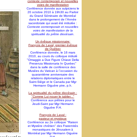
contexte contemporain et nouvelles
voies de manifestation
Conférence donnée aux sulpiciens le
20 octobre 2010 à 19h30 au Parloir
du Grand Séminaire de Montréal
dans le prolongement de l`Année
sacerdotale qui avait été intitulée :
Contexte contemporain et nouvelles
voies de manifestation de la
spiritualité du prêtre diocésain
.
Un évêque missionnaire:
François de Laval, premier évêque
de Québec
Conférence donnée, le 16 mars
2010, au cours du colloque intitulé
"Omaggio a Due Figure Chiave Della
Presenza Missionaria In Quebec"
dans la salle de conférence des
Musées du Vatican à l`occasion du
quarantième anniversaire des
relations diplomatiques entre le
Saint-Siège et le Canada par Mgr
Hermann Giguère ptre, p.h.
La spiritualité du prêtre diocésain :
"Comme Lui nouer le tablier..."
Conférence aux prêtres pour le
Jeudi-Saint par Mgr Hermann
Giguère P.H.
François de Laval :
pasteur et mystique
Conférence au 2e colloque "Raison
et Mystère chrétien" des Fraternités
monastiques de Jérusalem à
Montréal par Mgr Hermann Giguère
P.H.