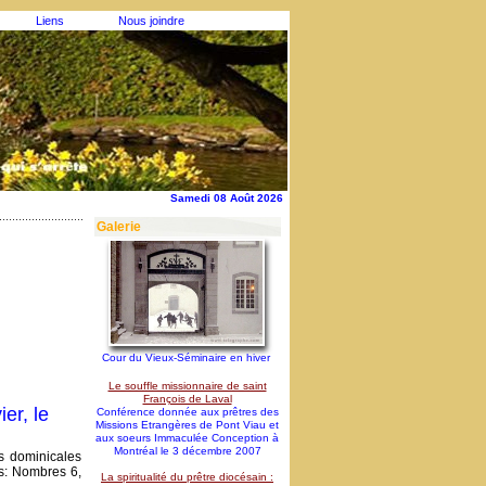
Liens
Nous joindre
Samedi 08 Août 2026
Galerie
Cour du Vieux-Séminaire en hiver
Le souffle missionnaire de saint
François de Laval
er, le
Conférence donnée aux prêtres des
Missions Etrangères de Pont Viau et
aux soeurs Immaculée Conception à
Montréal le 3 décembre 2007
s dominicales
s: Nombres 6,
La spiritualité du prêtre diocésain :