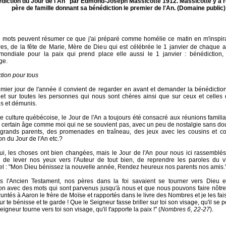
diction du Jour de l'An" par Edmond-Joseph Massicotte 1912. Massicotte y a r
père de famille donnant sa bénédiction le premier de l'An. (Domaine public)
s mots peuvent résumer ce que j'ai préparé comme homélie ce matin en m'inspira
res, de la fête de Marie, Mère de Dieu qui est célébrée le 1 janvier de chaque 
ondiale pour la paix qui prend place elle aussi le 1 janvier : bénédiction, 
ge.
tion pour tous
mier jour de l'année il convient de regarder en avant et demander la bénédicti
et sur toutes les personnes qui nous sont chères ainsi que sur ceux et celles 
s et démunis.
e culture québécoise, le Jour de l'An a toujours été consacré aux réunions familia
 certain âge comme moi qui ne se souvient pas, avec un peu de nostalgie sans do
grands parents, des promenades en traîneau, des jeux avec les cousins et co
on du Jour de l'An etc.?
ui, les choses ont bien changées, mais le Jour de l'An pour nous ici rassemblés 
n de lever nos yeux vers l'Auteur de tout bien, de reprendre les paroles du v
nel : "Mon Dieu bénissez la nouvelle année, Rendez heureux nos parents nos amis.
 l'Ancien Testament, nos pères dans la foi savaient se tourner vers Dieu et 
on avec des mots qui sont parvenus jusqu'à nous et que nous pouvons faire nôtres
untés à Aaron le frère de Moïse et rapportés dans le livre des Nombres et je les fai
r te bénisse et te garde ! Que le Seigneur fasse briller sur toi son visage, qu'il se 
eigneur tourne vers toi son visage, qu'il t'apporte la paix !" (
Nombres 6, 22-27
).