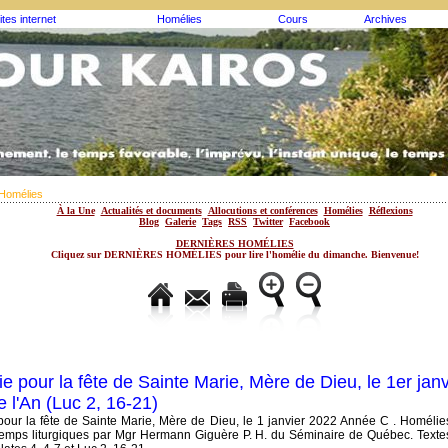
ites internet
Homélies
Cours
Archives
Homélies
À la Une
Actualités et documents
Allocutions et conférences
Homélies
Réflexions
Blog
Galerie
Tags
RSS
Twitter
Facebook
DERNIÈRES HOMÉLIES
Cliquez sur DERNIÈRES HOMÉLIES pour lire l'homélie du dimanche. Bienvenue!
e pour la fête de Sainte Marie, Mère de Dieu, le 1er janvi
e l'An (Luc 2, 16-21)
our la fête de Sainte Marie, Mère de Dieu, le 1 janvier 2022 Année C . Homélie
temps liturgiques par Mgr Hermann Giguère P. H. du Séminaire de Québec. Texte