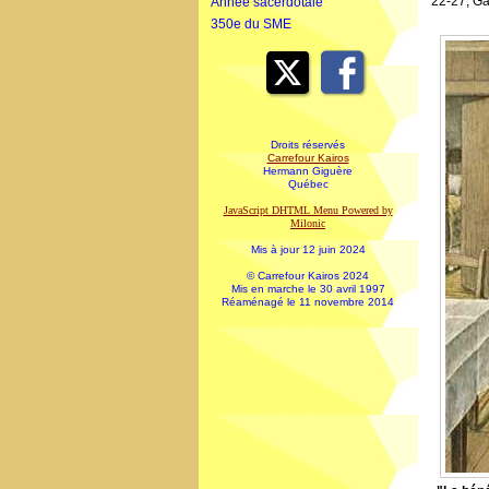
22-27, Gal
Année sacerdotale
350e du SME
Droits réservés
Carrefour Kairos
Hermann Giguère
Québec
JavaScript DHTML Menu Powered by
Milonic
Mis à jour 12 juin 2024
© Carrefour Kairos 2024
Mis en marche le 30 avril 1997
Réaménagé le 11 novembre 2014