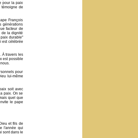
 pour la paix
i témoigne de
pape François
es générations
ue facteur de
 de la dignité
 paix durable"
i est célébrée
 À travers les
x est possible
 nous.
rsonnels pour
Dieu lui-même
paix soit avec
la paix. On se
 mais quel que
nvite le pape
eu et fils de
e l'année qui
i sont dans le