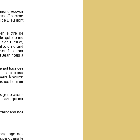
mment recevoir
 femmes" comme
ls de Dieu dont
r le titre de
lle qui donne
ls de Dieu et,
ulle, un grand
son fils et par
nt Jean nous a
enait tous ces
ne se crie pas
verra à nourrir
e visage humain
es générations
e Dieu qui fait
ffler dans nos
témoignage des
a paix dans le