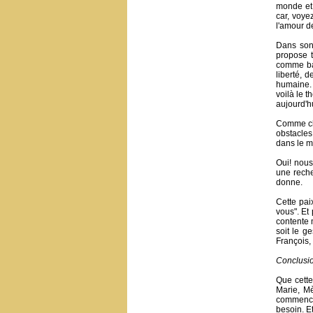
monde et 
car, voye
l'amour d
Dans son
propose t
comme bas
liberté, 
humaine. 
voilà le 
aujourd'hu
Comme chr
obstacles
dans le m
Oui! nous
une rech
donne.
Cette pai
vous". Et
contente 
soit le g
François, 
Conclusi
Que cette
Marie, Mè
commence.
besoin. E