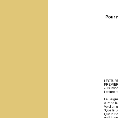
Pour r
LECTURE
PREMIÈ
« Ils invo
Lecture d
Le Seigneu
« Parle à 
Voici en q
“Que le Se
Que le Sei
qu’il te p