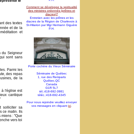
eprésenté le
Comment se développe la spiritualité
des ministres ordonnés (prêtres et
diacres)?
Entretien avec les prêtres et les
diacres de la Région de Charlevoix à
nt des textes
St-Hilarion par Mgr Hermann Giguère
année et de la
P.H.
méditation et
on du Seigneur
qui sont sans
Porte cochère du Vieux Séminaire
les. Parmi les
ute, des repas
Séminaire de Québec
1, rue des Remparts
usines, de la
Québec,QC
Canada
G1R 5L7
à l'église est
tél.:418-692-3981
ieux cantique
téléc.:418-692-4345
"
Pour nous rejoindre veuillez envoyer
vos messages en cliquant
ici
.
solliciter sa
 ce matin. Ils
s miens : "Que
penche vers toi