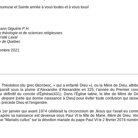
ureuse et Sainte année à vous toutes et à vous tous!
ann Giguère P. H.
e théologie et de sciences religieuses
rsité Laval
e de Québec
cembre 2021
de Théotokos (du grec Θεοτόκος, « qui a enfanté Dieu »), ou la Mère de Dieu, attrib
paraît sous la plume d’Alexandre d’Alexandrie en 325, l’année du Premier conc
ui définitif du concile d'Éphèse(431). Dans l'Église latine, le titre de Mère de Di
r
deipare
[celle qui donne naissance à Dieu] pour éviter toute confusion qui laiss
 précède Dieu et l'engendre.
u 1er janvier qui avant 1974 célébrait la circoncision de Jésus qui l'avait eu com
s après sa naissance est devenue sous Paul VI la fête de Marie, Mère de Dieu. Voir
ue "Marialis cultus" sur la dévotion mariale du pape Paul VI le 2 février 2074 numér