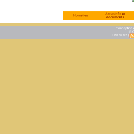
Actualités et
Homélies
documents
Conception e
© C
Plan du site
|