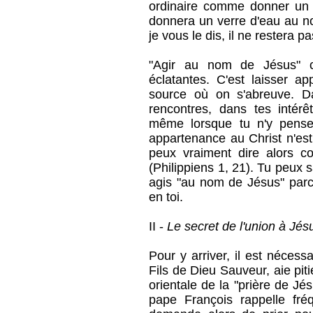
ordinaire comme donner un v
donnera un verre d'eau au n
je vous le dis, il ne restera
"Agir au nom de Jésus" c
éclatantes. C'est laisser ap
source où on s'abreuve. D
rencontres, dans tes intérêt
même lorsque tu n'y penses
appartenance au Christ n'est 
peux vraiment dire alors c
(Philippiens 1, 21). Tu peux s
agis "au nom de Jésus" parce
en toi.
II -
Le secret de l'union à Jés
Pour y arriver, il est néces
Fils de Dieu Sauveur, aie pit
orientale de la "prière de Jé
pape François rappelle fré