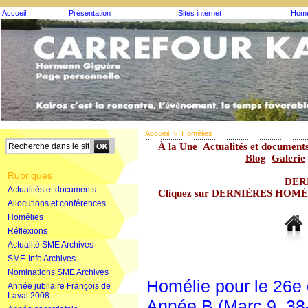
Accueil
Présentation
Sites internet
Homé
Accueil
>
Homélies
À la Une
Actualités et document
Blog
Galerie
Rubriques
DER
Actualités et documents
Cliquez sur DERNIÈRES HOMÉLIE
Allocutions et conférences
Homélies
Réflexions
Actualité SME Archives
SME-Info Archives
Nominations SME Archives
Homélie pour le 26e
Année jubilaire François de
Laval 2008
Année B (Marc 9, 38-