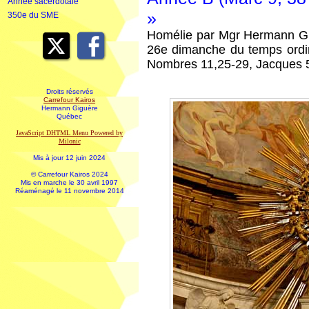
Année sacerdotale
»
350e du SME
Homélie par Mgr Hermann Gi
26e dimanche du temps ordi
Nombres 11,25-29, Jacques 5,
Droits réservés
Carrefour Kairos
Hermann Giguère
Québec
JavaScript DHTML Menu Powered by
Milonic
Mis à jour 12 juin 2024
© Carrefour Kairos 2024
Mis en marche le 30 avril 1997
Réaménagé le 11 novembre 2014