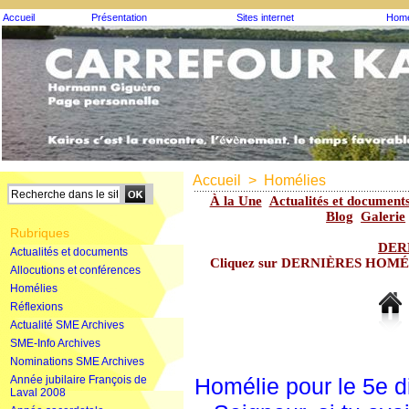
Accueil
Présentation
Sites internet
Homé
Accueil
>
Homélies
À la Une
Actualités et document
Blog
Galerie
Rubriques
DER
Actualités et documents
Cliquez sur DERNIÈRES HOMÉLIE
Allocutions et conférences
Homélies
Réflexions
Actualité SME Archives
SME-Info Archives
Nominations SME Archives
Année jubilaire François de
Homélie pour le 5e
Laval 2008