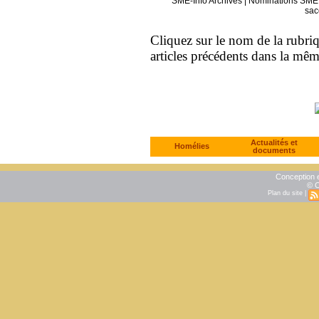
SME-Info Archives
|
Nominations SME 
sac
Cliquez sur le nom de la rubriqu
articles précédents dans la mê
Actualités et
Homélies
documents
Conception e
© C
Plan du site
|