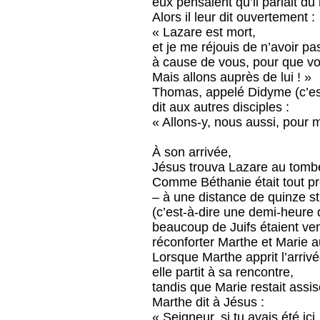
eux pensaient qu’il parlait d
Alors il leur dit ouvertement :
« Lazare est mort,
et je me réjouis de n’avoir pas
à cause de vous, pour que vo
Mais allons auprès de lui ! »
Thomas, appelé Didyme (c’es
dit aux autres disciples :
« Allons-y, nous aussi, pour m
À son arrivée,
Jésus trouva Lazare au tombe
Comme Béthanie était tout p
– à une distance de quinze s
(c’est-à-dire une demi-heure
beaucoup de Juifs étaient ve
réconforter Marthe et Marie au
Lorsque Marthe apprit l’arriv
elle partit à sa rencontre,
tandis que Marie restait assi
Marthe dit à Jésus :
« Seigneur, si tu avais été ici,