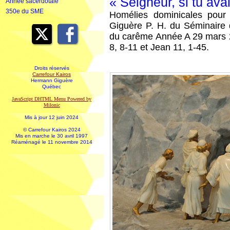
« Seigneur, si tu avais
Année sacerdotale
350e du SME
Homélies dominicales pour
Giguère P. H. du Séminaire
du carême Année A 29 mars 2
8, 8-11 et Jean 11, 1-45.
Droits réservés
Carrefour Kairos
Hermann Giguère
Québec
JavaScript DHTML Menu Powered by
Milonic
Mis à jour 12 juin 2024
© Carrefour Kairos 2024
Mis en marche le 30 avril 1997
Réaménagé le 11 novembre 2014