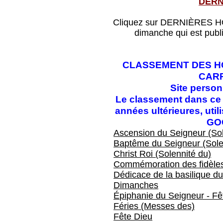
DERN
Cliquez sur DERNIÈRES HOM
dimanche qui est publ
CLASSEMENT DES HO
CAR
Site perso
Le classement dans ce f
années ultérieures, ut
GO
Ascension du Seigneur (Sol
Baptême du Seigneur (Sole
Christ Roi (Solennité du)
Commémoration des fidèles
Dédicace de la basilique du
Dimanches
Épiphanie du Seigneur - Fêt
Féries (Messes des)
Fête Dieu