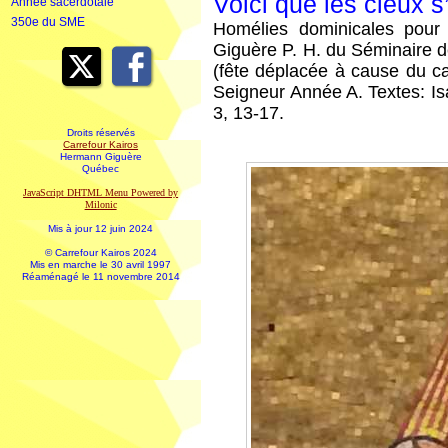
Voici que les cieux s
Année sacerdotale
350e du SME
Homélies dominicales pour
Giguère P. H. du Séminaire d
(fête déplacée à cause du ca
Seigneur Année A. Textes: Is
3, 13-17.
Droits réservés
Carrefour Kairos
Hermann Giguère
Québec
JavaScript DHTML Menu Powered by
Milonic
Mis à jour 12 juin 2024
© Carrefour Kairos 2024
Mis en marche le 30 avril 1997
Réaménagé le 11 novembre 2014