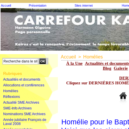
Accueil
Présentation
Sites internet
Homé
Accueil
>
Homélies
À la Une
Actualités et document
Blog
Galerie
Rubriques
DER
Actualités et documents
Cliquez sur DERNIÈRES HOMÉLIE
Allocutions et conférences
Homélies
Réflexions
Actualité SME Archives
SME-Info Archives
Nominations SME Archives
Année jubilaire François de
Homélie pour le Bap
Laval 2008