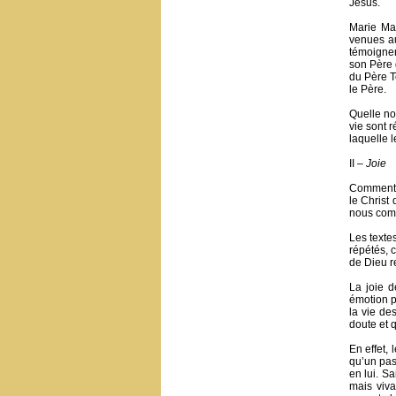
Jésus.
Marie Mad
venues au
témoignen
son Père q
du Père Te
le Père.
Quelle no
vie sont r
laquelle l
II –
Joie
Comment n
le Christ 
nous co
Les texte
répétés, c
de Dieu re
La joie d
émotion pa
la vie de
doute et q
En effet,
qu’un pass
en lui. S
mais viva