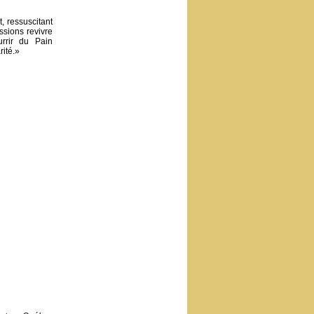
, ressuscitant
ssions revivre
rrir du Pain
rité.»