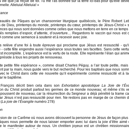
a vie que j'ai reçue de toi. Tu me l'as donnée sur la terre ici-bas pour qu'elle dev
nelle. Alleluia! Alleluia! »
rance
eautés de Pâques qu’un chansonnier liturgique québécois, le Père Robert Leb
 de Dieu, printemps du monde, printemps du cœur, printemps de Jésus-Christ » s
ces qui nous sont données comme celles que nous mettons en terre en ce temps 
s remplies d’espoir, d’attente, d’ouverture.... Regardons le vaccin qui nous est of
comme une semence à soutenir et à recevoir avec joie.
 relève d’une foi à toute épreuve qui proclame que Jésus est ressuscité - qu'i
é - cette fête engendre aussi l’espérance sous toutes ses facettes. Sans cette vert
est incomplète. L’espérance est la vertu de la route. Elle représente l’élan qui ani
 préside à tous les projets de renouveau.
te petite fille espérance », comme disait Charles Péguy, a l’air toute petite, mais 
nt par la main, nous guide vers le but recherché. Pour les baptisés que nous som
avec le Christ dans cette vie nouvelle qu’il expérimente comme ressuscité et à la
ar le baptême.
François décrit bien cela dans son
Exhortation apostolique La Joie de l’Év
ion du Christ produit partout les germes de ce monde nouveau; et même s’ils ve
ils poussent de nouveau, car la résurrection du Seigneur a déjà pénétré la trame c
 car Jésus n’est pas ressuscité pour rien. Ne restons pas en marge de ce chemin 
 (
La joie de l’Évangile
numéro 278)
on
sion de ce Carême où nous avons découvert la personne de Jésus de façon plus i
âques nous permette de nous laisser emporter avec lui dans la joie d’être aimé
e le manifester autour de nous. Un chrétien joyeux est un chrétien missionnair