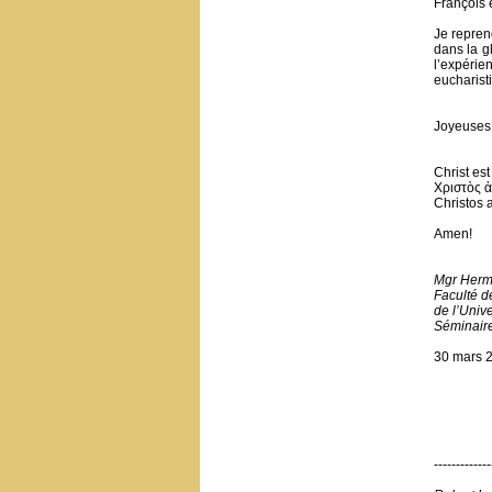
François e
Je repre
dans la g
l’expéri
eucharist
Joyeuses
Christ est
Χριστὸς ἀ
Christos a
Amen!
Mgr Herm
Faculté d
de l’Unive
Séminair
30 mars 
-------------