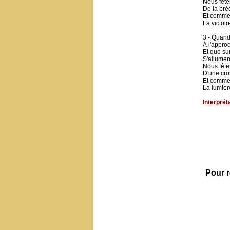
Nous fête
De la br
Et comme
La victoir
3 - Quand 
À l'appro
Et que su
S'allumer
Nous fête
D'une cro
Et comme
La lumièr
Interprét
Pour r