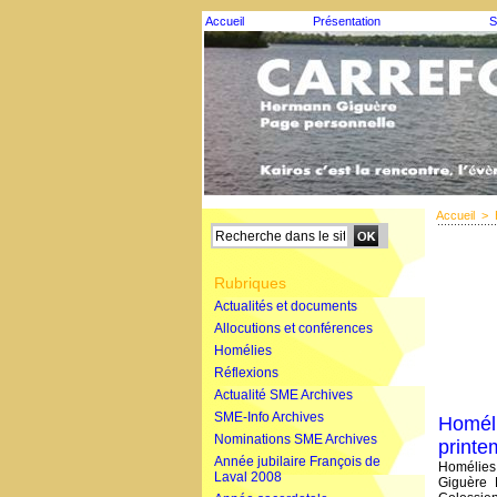
Accueil
Présentation
S
Accueil
>
Rubriques
Actualités et documents
Allocutions et conférences
Homélies
Réflexions
Actualité SME Archives
SME-Info Archives
Homéli
Nominations SME Archives
printe
Année jubilaire François de
Homélies 
Laval 2008
Giguère 