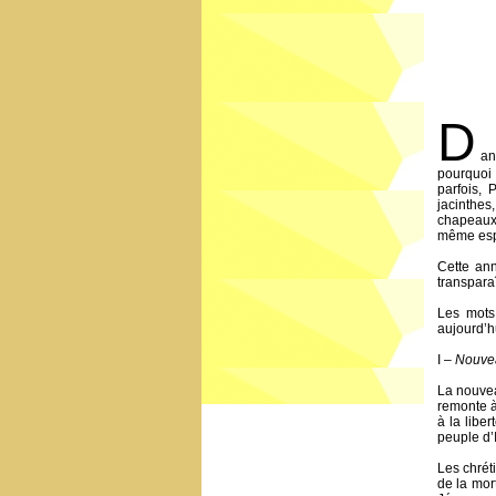
D
an
pourquoi 
parfois,
jacinthes,
chapeaux 
même espr
Cette an
transparaî
Les mots
aujourd’hu
I –
Nouve
La nouvea
remonte à
à la libe
peuple d’I
Les chrét
de la mor