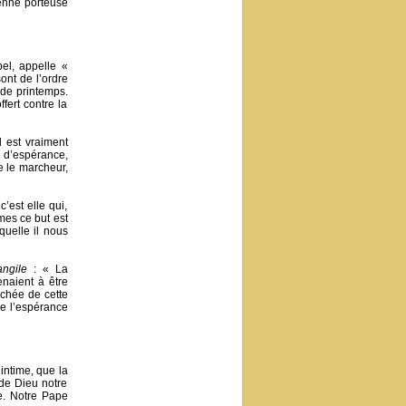
ienne porteuse
el, appelle «
ont de l’ordre
de printemps.
fert contre la
l est vraiment
u d’espérance,
me le marcheur,
c’est elle qui,
mes ce but est
quelle il nous
angile
: « La
naient à être
achée de cette
de l’espérance
ntime, que la
 de Dieu notre
e. Notre Pape