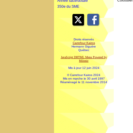
Colossien
Année sacerdotale
350e du SME
Droits réservés
Carrefour Kairos
Hermann Giguère
Québec
JavaScript DHTML Menu Powered by
Milonic
Mis à jour 12 juin 2024
© Carrefour Kairos 2024
Mis en marche le 30 avril 1997
Réaménagé le 11 novembre 2014