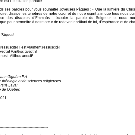
n est l’illustration parfaite.
nds ses paroles
pour vous souhaiter Joyeuses Pâques : « Que la lumière du Christ
loire, dissipe les ténèbres de notre cœur et de notre esprit afin que tous nous pui
ence des disciples d’Emmaüs : écouter la parole du Seigneur et nous nou
ique pour permettre à notre cœur de redevenir brûlant de foi, d’espérance et de cha
 Pâques!
 ressuscité! Il est vraiment ressuscité!
νέστη! Ἀληθῶς ἀνέστη!
nesti! Alithos anesti!
ann Giguère P.H.
e théologie et de sciences religieuses
rsité Laval
e de Québec
2021
----------------------------------------