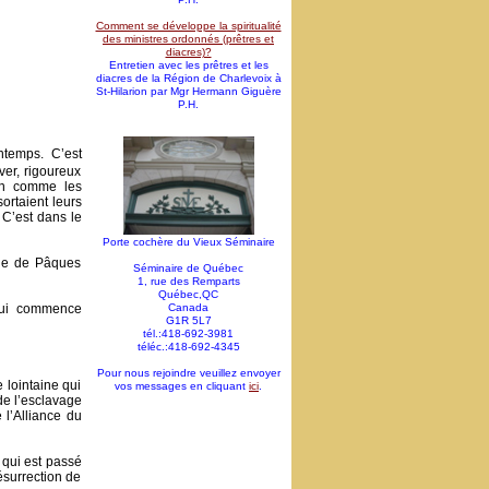
Comment se développe la spiritualité
des ministres ordonnés (prêtres et
diacres)?
Entretien avec les prêtres et les
diacres de la Région de Charlevoix à
St-Hilarion par Mgr Hermann Giguère
P.H.
ntemps. C’est
ver, rigoureux
ion comme les
sortaient leurs
 C’est dans le
Porte cochère du Vieux Séminaire
ie de Pâques
Séminaire de Québec
1, rue des Remparts
Québec,QC
 qui commence
Canada
G1R 5L7
tél.:418-692-3981
téléc.:418-692-4345
Pour nous rejoindre veuillez envoyer
 lointaine qui
vos messages en cliquant
ici
.
de l’esclavage
l’Alliance du
 qui est passé
ésurrection de