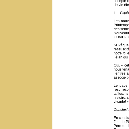
accepte l
de vie éter
III –
Espé
Les nouv
Printemps
des semen
Nouveauté
COVID-19 
Si Pâques
ressuscit
notre foi 
l’élan qui
Oui, « cet
nous tena
l’entrée 
associe p
Le pape 
résurrect
taillés, 
histoire,
vivante! »
Conclusi
En conclu
fête de P
Père et d