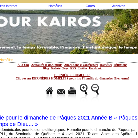
ites internet
Homélies
Cours
Archives
Homélies
À la Une
Actualités et documents
Allocutions et conférences
Homélies
Réflexions
Blog
Galerie
Tags
RSS
Twitter
Facebook
DERNIÈRES HOMÉLIES
Cliquez sur DERNIÈRES HOMÉLIES pour lire l'homélie du dimanche. Bienvenue!
e pour le dimanche de Pâques 2021 Année B « Pâques
mps de Dieu... »
dominicales pour les temps liturgiques. Homélie pour le dimanche de Pâques pa
P.H., du Séminaire de Québec le 4 avril 2021. Textes: Actes des Apôtres 1