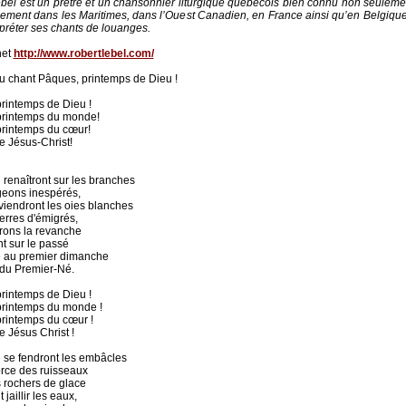
bel est un prêtre et un chansonnier liturgique québécois bien connu non seulem
ement dans les Maritimes, dans l’Ouest Canadien, en France ainsi qu’en Belgique
rpréter ses chants de louanges.
net
http://www.robertlebel.com/
u chant Pâques, printemps de Dieu !
rintemps de Dieu !
printemps du monde!
rintemps du cœur!
 Jésus-Christ!
 renaîtront sur les branches
eons inespérés,
iendront les oies blanches
erres d'émigrés,
rons la revanche
t sur le passé
 au premier dimanche
 du Premier-Né.
rintemps de Dieu !
rintemps du monde !
rintemps du cœur !
 Jésus Christ !
 se fendront les embâcles
orce des ruisseaux
s rochers de glace
 jaillir les eaux,