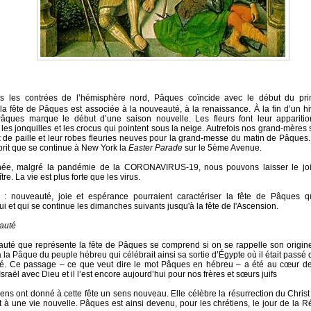
s les contrées de l’hémisphère nord, Pâques coïncide avec le début du pri
la fête de Pâques est associée à la nouveauté, à la renaissance. À la fin d’un hi
 Pâques marque le début d’une saison nouvelle. Les fleurs font leur apparit
 les jonquilles et les crocus qui pointent sous la neige. Autrefois nos grand-mères 
de paille et leur robes fleuries neuves pour la grand-messe du matin de Pâques.
it que se continue à New York la
Easter Parade
sur le 5ème Avenue.
née, malgré la pandémie de la CORONAVIRUS-19, nous pouvons laisser le jo
tre. La vie est plus forte que les virus.
 : nouveauté, joie et espérance pourraient caractériser la fête de Pâques
i et qui se continue les dimanches suivants jusqu'à la fête de l'Ascension.
auté
uté que représente la fête de Pâques se comprend si on se rappelle son origine
 la Pâque du peuple hébreu qui célébrait ainsi sa sortie d’Égypte où il était passé 
rté. Ce passage – ce que veut dire le mot Pâques en hébreu – a été au cœur de 
sraël avec Dieu et il l’est encore aujourd’hui pour nos frères et sœurs juifs
iens ont donné à cette fête un sens nouveau. Elle célèbre la résurrection du Christ
t à une vie nouvelle. Pâques est ainsi devenu, pour les chrétiens, le jour de la R