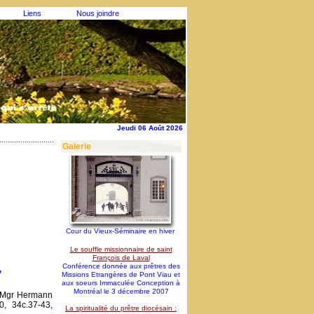
Liens
Nous joindre
Jeudi 06 Août 2026
Galerie
Cour du Vieux-Séminaire en hiver
Le souffle missionnaire de saint
François de Laval
,
Conférence donnée aux prêtres des
Missions Etrangères de Pont Viau et
aux soeurs Immaculée Conception à
Montréal le 3 décembre 2007
r Mgr Hermann
0, 34c.37-43,
La spiritualité du prêtre diocésain :