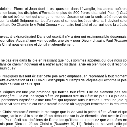
eleine, Pierre et Jean dont il est question dans l’évangile, les autres apôtre
 tombeau, les disciples d'Emmaüs et plus de 500 frères, dira saint Paul, (I
Cori
t de cet évènement qui change le monde. Jésus mort sur la croix a été relevé d
ui l’a établi Seigneur sur tout l'univers et sur tous les êtres vivants. Il devient sel
ilhard De Chardin le « Point Omega » qui attire tout à lui et par qui toute la créati
uveauté extraordinaire! Dans cet esprit, il n’y a rien qui est impossible désormais.
éconciliés. Apparaît une vie nouvelle, une vie « pour Dieu » dit saint Paul (
Romain
e Christ nous entraîne et dont il vit éternellement.
e pas être dans la joie en réalisant que nous sommes appelés, qui que nous soy
dans ce chemin nouveau et à entrer avec lui dans la vie en plénitude qu’il reçoit de
mmunique?
s liturgiques laissent éclater cette joie avec emphase, en reprenant à tout moment
ette exclamation ALLELUIA qui est typique du temps de Pâques qui exprime la joie de 
nés de l’eau et de l’Esprit.
e Pâques est une joie profonde qui touche tout l’être. Elle ne s’entend pas se
ssagère. Elle est une façon d’être, on pourrait dire un « état de joie ». La joie de
s personnes baptisées d'une lumière qui rayonne autour d’elles. C’est une joie q
ui se vit sans crainte car elle a trouvé la base où s’appuyer fermement : la résurrec
 le Christ ressuscité envoie le message que la vie vaut la peine d’être vécue et que
age, car la vie à la suite de Jésus débouche sur la vie éternelle. Mort avec le Chri
aint Paul l’écrit aux chrétiens de Rome lorsqu’il leur dit « pensez que vous êtes m
nts pour Dieu en Jésus Christ » (
Romains
10, 11). Refaisons souvent cette pr