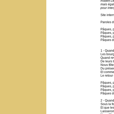
Robert Le
mais égal
pour inte
Site inter
Paroles d
Pâques, p
Pâques, 
Pâques, p
Pâques de
1 - Quand
Les bourg
Quand rev
De leurs t
Nous fête
Du présen
Et comme
Le retour
Pâques, p
Pâques, p
Pâques, p
Pâques de
2 - Quand
Sous la f
Et que le
Laisseront