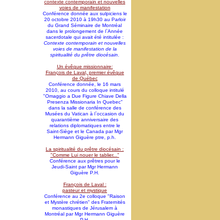
contexte contemporain et nouvelles
voies de manifestation
Conférence donnée aux sulpiciens le
20 octobre 2010 à 19h30 au Parloir
du Grand Séminaire de Montréal
dans le prolongement de l`Année
sacerdotale qui avait été intitulée :
Contexte contemporain et nouvelles
voies de manifestation de la
spiritualité du prêtre diocésain
.
Un évêque missionnaire:
François de Laval, premier évêque
de Québec
Conférence donnée, le 16 mars
2010, au cours du colloque intitulé
"Omaggio a Due Figure Chiave Della
Presenza Missionaria In Quebec"
dans la salle de conférence des
Musées du Vatican à l`occasion du
quarantième anniversaire des
relations diplomatiques entre le
Saint-Siège et le Canada par Mgr
Hermann Giguère ptre, p.h.
La spiritualité du prêtre diocésain :
"Comme Lui nouer le tablier..."
Conférence aux prêtres pour le
Jeudi-Saint par Mgr Hermann
Giguère P.H.
François de Laval :
pasteur et mystique
Conférence au 2e colloque "Raison
et Mystère chrétien" des Fraternités
monastiques de Jérusalem à
Montréal par Mgr Hermann Giguère
P.H.