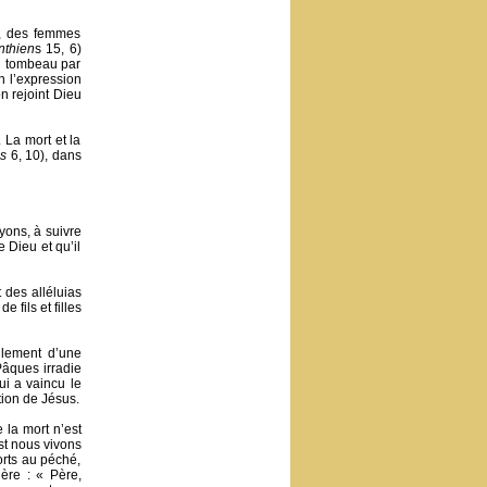
s, des femmes
nthien
s 15, 6)
u tombeau par
on l’expression
on rejoint Dieu
 La mort et la
s
6, 10), dans
ons, à suivre
 Dieu et qu’il
 des alléluias
fils et filles
ulement d’une
 Pâques irradie
ui a vaincu le
tion de Jésus.
 la mort n’est
st nous vivons
orts au péché,
ière : « Père,