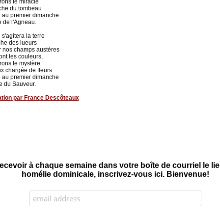
rons le miracle
èche du tombeau
 au premier dimanche
e de l'Agneau.
s'agitera la terre
che des lueurs
r nos champs austères
ont les couleurs,
rons le mystère
ix chargée de fleurs
 au premier dimanche
e du Sauveur.
ation par France Descôteaux
ecevoir à chaque semaine dans votre boîte de courriel le l
homélie dominicale, inscrivez-vous ici. Bienvenue!