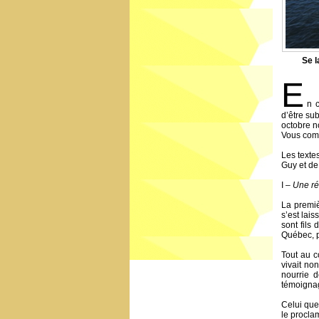
Se l
E
n 
d’être su
octobre n
Vous comp
Les textes
Guy et de 
I –
Une ré
La premiè
s’est lais
sont fils
Québec, pu
Tout au c
vivait no
nourrie d
témoignag
Celui que
le procla