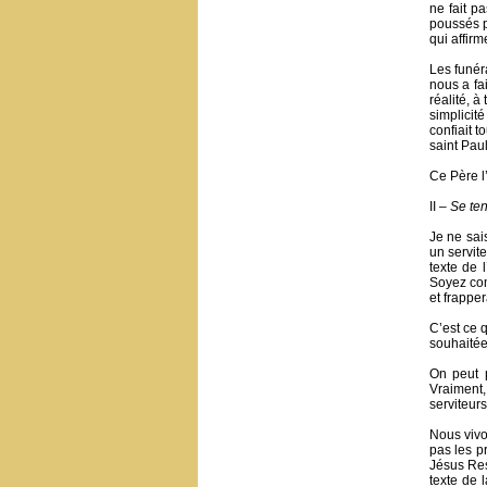
ne fait p
poussés pa
qui affir
Les funér
nous a fa
réalité, 
simplicité
confiait 
saint Paul
Ce Père l
II –
Se teni
Je ne sai
un servite
texte de 
Soyez com
et frapper
C’est ce 
souhaitée
On peut p
Vraiment,
serviteurs
Nous vivo
pas les pr
Jésus Res
texte de 