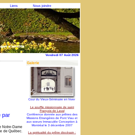
Liens
Nous joindre
Vendredi 07 Août 2026
Galerie
Cour du Vieux-Séminaire en hiver
Le souffle missionnaire de saint
François de Laval
e par
Conférence donnée aux prêtres des
Missions Etrangères de Pont Viau et
aux soeurs Immaculée Conception à
Montréal le 3 décembre 2007
sse Notre-Dame
re de Québec.
La spiritualité du prêtre diocésain :