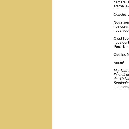
détruite,
éternelle 
Conclusi
Nous somm
nos cœurs
nous trou
C’est l’o
nous quit
Père. Nou
Que les f
Amen!
Mgr Herm
Faculté d
de l'Unive
Séminair
13 octobr