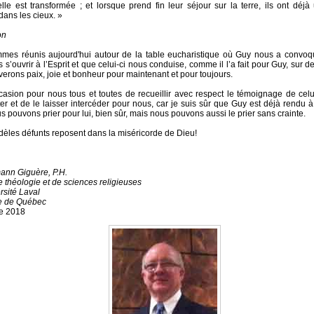
 elle est transformée ; et lorsque prend fin leur séjour sur la terre, ils ont dé
dans les cieux. »
on
es réunis aujourd'hui autour de la table eucharistique où Guy nous a convoq
 s’ouvrir à l’Esprit et que celui-ci nous conduise, comme il l’a fait pour Guy, sur 
verons paix, joie et bonheur pour maintenant et pour toujours.
ccasion pour nous tous et toutes de recueillir avec respect le témoignage de celu
ter et de le laisser intercéder pour nous, car je suis sûr que Guy est déjà rendu 
s pouvons prier pour lui, bien sûr, mais nous pouvons aussi le prier sans crainte.
idèles défunts reposent dans la miséricorde de Dieu!
ann Giguère, P.H.
e théologie et de sciences religieuses
rsité Laval
e de Québec
e 2018