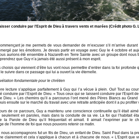
aisser conduire par l'Esprit de Dieu à travers vents et marées (Crédit photo G.
commençant je me permets de vous demander de m’excuser s’il m’arrive durant 
bmergé par les émotions. Je devais partir en voyage avec Guy le 4 octobre et auj
ous aurions été ensemble à Nazareth en Terre Sainte avec un groupe dont nous fa
rendrez que Guy n’a jamais été aussi présent à mon esprit.
 choisis qui viennent d’être lus vont nous permettre d’entrer dans la foi profonde q
le suivre dans ce passage qui lui a ouvert la vie éternelle.
vélation fondamentale pour le chrétien
re lecture s’applique parfaitement à Guy qui l’a vécue à plein. Oui! Tout au cours
sé conduire par l’Esprit de Dieu. « Tous ceux qui se laissent conduire par l'Esprit d
 de Dieu. » Les chemins qu’il a parcourus l’ont mené des Pères Blancs au Grand
is ensuite sur le marché du travail avec une retraite anticipée dont il a pu profiter
ours de ce parcours, Guy a maintenu une conscience continuelle qu’il était aimé 
n seulement en paroles, mais dans la conduite de sa vie. La foi qui l’habitait éta
e la Parole de Dieu qu’il fréquentait et aimait. Il aimait l’exprimer par le c
e de l’homme de foi que nous pouvons retenir ce matin.
 nous accompagnons fut un fils de Dieu, un enfant de Dieu. Saint Paul dans la pr
me clairement et cela s’applique à chacun et à chacune de nous. « L'Esprit que 