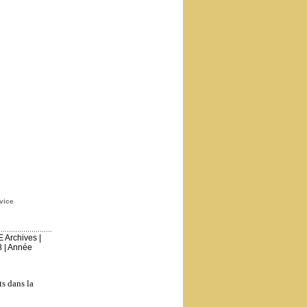
vice
E Archives
|
8
|
Année
ts dans la