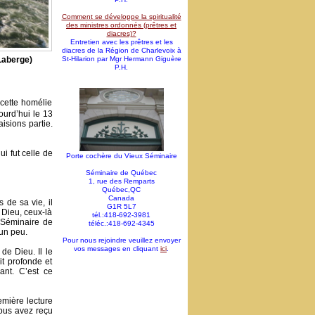
Comment se développe la spiritualité
des ministres ordonnés (prêtres et
diacres)?
Entretien avec les prêtres et les
diacres de la Région de Charlevoix à
 Laberge)
St-Hilarion par Mgr Hermann Giguère
P.H.
cette homélie
ourd’hui le 13
isions partie.
ui fut celle de
Porte cochère du Vieux Séminaire
Séminaire de Québec
1, rue des Remparts
Québec,QC
Canada
 de sa vie, il
G1R 5L7
e Dieu, ceux-là
tél.:418-692-3981
 Séminaire de
téléc.:418-692-4345
 un peu.
Pour nous rejoindre veuillez envoyer
vos messages en cliquant
ici
.
de Dieu. Il le
it profonde et
hant. C’est ce
emière lecture
vous avez reçu