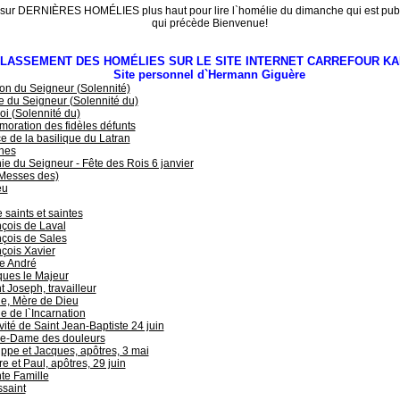
 sur DERNIÈRES HOMÉLIES plus haut pour lire l`homélie du dimanche qui est publ
qui précède Bienvenue!
LASSEMENT DES HOMÉLIES SUR LE SITE INTERNET CARREFOUR KA
Site personnel d`Hermann Giguère
on du Seigneur (Solennité)
 du Seigneur (Solennité du)
oi (Solennité du)
ration des fidèles défunts
e de la basilique du Latran
hes
e du Seigneur - Fête des Rois 6 janvier
(Messes des)
eu
 saints et saintes
çois de Laval
çois de Sales
çois Xavier
e André
ques le Majeur
t Joseph, travailleur
e, Mère de Dieu
e de l`Incarnation
vité de Saint Jean-Baptiste 24 juin
re-Dame des douleurs
ippe et Jacques, apôtres, 3 mai
re et Paul, apôtres, 29 juin
te Famille
saint