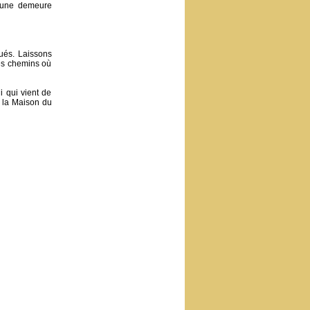
jà une demeure
ués. Laissons
des chemins où
i qui vient de
à la Maison du