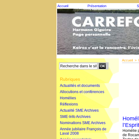
Accueil
Présentation
S
Accueil
>
Rubriques
Actualités et documents
Allocutions et conférences
Homélies
Réflexions
Actualité SME Archives
SME-Info Archives
Homéli
Nominations SME Archives
l’Espri
Année jubilaire François de
Homélie p
Laval 2008
de Rocam