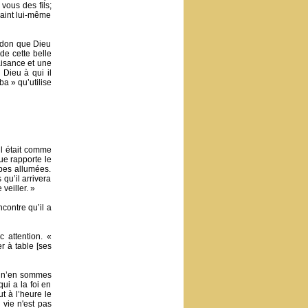
vous des fils;
Saint lui-même
x don que Dieu
de cette belle
aisance et une
 Dieu à qui il
a » qu’utilise
il était comme
que rapporte le
mpes allumées.
qu’il arrivera
veiller. »
contre qu’il a
c attention. «
r à table [ses
s n’en sommes
qui a la foi en
t à l’heure le
 vie n'est pas