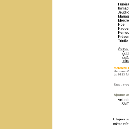
Funérai
Immacu
Jeudi-
Mariag
Mercre
Noël
Pâque
Pentec
Présen
Trinité
Autres
Anni
Aux 
Intr
Mercredi 
Hermann G
Lu 9813 fo
Tags
:
croy
Ajouter u
Actual
SME-
Cliquez su
même rubr