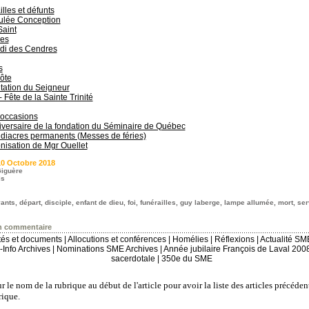
lles et défunts
lée Conception
Saint
es
di des Cendres
s
ôte
tation du Seigneur
 - Fête de la Sainte Trinité
 occasions
versaire de la fondation du Séminaire de Québec
diacres permanents (Messes de féries)
onisation de Mgr Ouellet
10 Octobre 2018
iguère
is
ants
,
départ
,
disciple
,
enfant de dieu
,
foi
,
funérailles
,
guy laberge
,
lampe allumée
,
mort
,
ser
n commentaire
ités et documents
|
Allocutions et conférences
|
Homélies
|
Réflexions
|
Actualité SM
Info Archives
|
Nominations SME Archives
|
Année jubilaire François de Laval 200
sacerdotale
|
350e du SME
r le nom de la rubrique au début de l'article pour avoir la liste des articles précéden
ique.