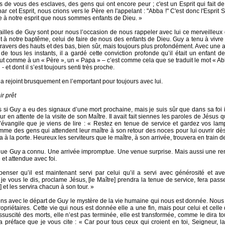
as de vous des esclaves, des gens qui ont encore peur ; c'est un Esprit qui fait de 
r cet Esprit, nous crions vers le Père en l'appelant : "Abba !" C'est donc l'Esprit 
me à notre esprit que nous sommes enfants de Dieu. »
ailles de Guy sont pour nous l’occasion de nous rappeler avec lui ce merveilleu
it à notre baptême, celui de faire de nous des enfants de Dieu. Guy a tenu à vivre 
à travers des hauts et des bas, bien sûr, mais toujours plus profondément. Avec une 
 de tous les instants, il a gardé cette conviction profonde qu’il était un enfant de
tout comme à un « Père », un « Papa » – c’est comme cela que se traduit le mot « Abb
 - et dont il s’est toujours senti très proche.
’a rejoint brusquement en l’emportant pour toujours avec lui.
r prêt
s si Guy a eu des signaux d’une mort prochaine, mais je suis sûr que dans sa foi 
ur en attente de la visite de son Maître. Il avait fait siennes les paroles de Jésus 
l’évangile que je viens de lire : « Restez en tenue de service et gardez vos la
me des gens qui attendent leur maître à son retour des noces pour lui ouvrir dès 
a à la porte. Heureux les serviteurs que le maître, à son arrivée, trouvera en train de 
que Guy a connu. Une arrivée impromptue. Une venue surprise. Mais aussi une ren
 et attendue avec foi.
enser qu’il est maintenant servi par celui qu’il a servi avec générosité et ave
 je vous le dis, proclame Jésus, [le Maître] prendra la tenue de service, fera passe
] et les servira chacun à son tour. »
ns avec le départ de Guy le mystère de la vie humaine qui nous est donnée. Nou
opriétaires. Cette vie qui nous est donnée elle a une fin, mais pour celui et celle 
suscité des morts, elle n’est pas terminée, elle est transformée, comme le dira tou
la préface que je vous cite : « Car pour tous ceux qui croient en toi, Seigneur, la