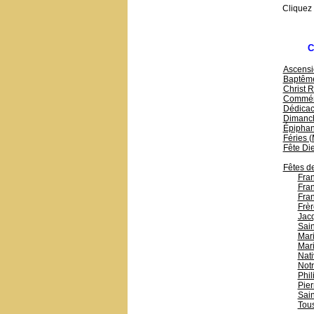
Cliquez
C
Ascensi
Baptême
Christ R
Commémo
Dédicac
Dimanc
Épiphani
Féries 
Fête Di
Fêtes de
Fran
Fran
Fran
Frèr
Jac
Sain
Mari
Mari
Nati
Not
Phil
Pier
Sain
Tous