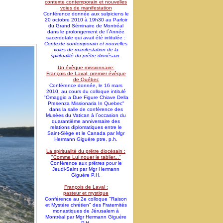
contexte contemporain et nouvelles
voies de manifestation
Conférence donnée aux sulpiciens le
20 octobre 2010 à 19h30 au Parloir
du Grand Séminaire de Montréal
dans le prolongement de l`Année
sacerdotale qui avait été intitulée :
Contexte contemporain et nouvelles
voies de manifestation de la
spiritualité du prêtre diocésain
.
Un évêque missionnaire:
François de Laval, premier évêque
de Québec
Conférence donnée, le 16 mars
2010, au cours du colloque intitulé
"Omaggio a Due Figure Chiave Della
Presenza Missionaria In Quebec"
dans la salle de conférence des
Musées du Vatican à l`occasion du
quarantième anniversaire des
relations diplomatiques entre le
Saint-Siège et le Canada par Mgr
Hermann Giguère ptre, p.h.
La spiritualité du prêtre diocésain :
"Comme Lui nouer le tablier..."
Conférence aux prêtres pour le
Jeudi-Saint par Mgr Hermann
Giguère P.H.
François de Laval :
pasteur et mystique
Conférence au 2e colloque "Raison
et Mystère chrétien" des Fraternités
monastiques de Jérusalem à
Montréal par Mgr Hermann Giguère
P.H.