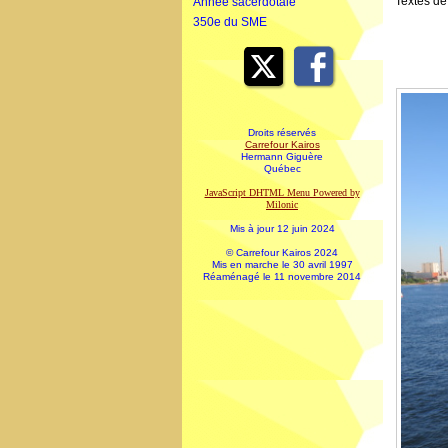
Textes de 
Année sacerdotale
350e du SME
Droits réservés
Carrefour Kairos
Hermann Giguère
Québec
JavaScript DHTML Menu Powered by
Milonic
Mis à jour 12 juin 2024
© Carrefour Kairos 2024
Mis en marche le 30 avril 1997
Réaménagé le 11 novembre 2014