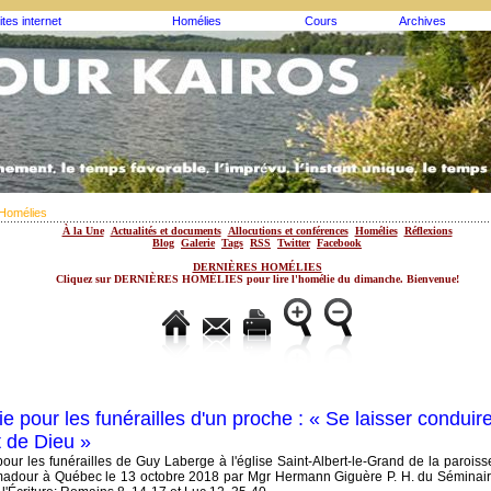
ites internet
Homélies
Cours
Archives
Homélies
À la Une
Actualités et documents
Allocutions et conférences
Homélies
Réflexions
Blog
Galerie
Tags
RSS
Twitter
Facebook
DERNIÈRES HOMÉLIES
Cliquez sur DERNIÈRES HOMÉLIES pour lire l'homélie du dimanche. Bienvenue!
e pour les funérailles d'un proche : « Se laisser conduir
t de Dieu »
our les funérailles de Guy Laberge à l'église Saint-Albert-le-Grand de la paroi
adour à Québec le 13 octobre 2018 par Mgr Hermann Giguère P. H. du Séminai