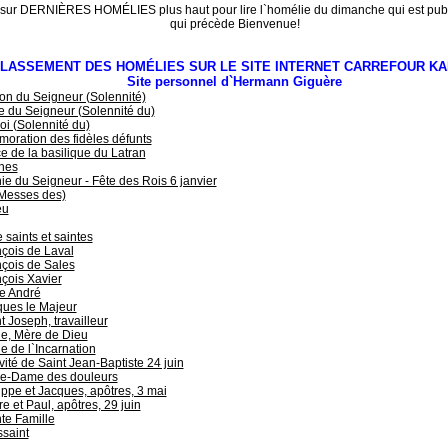
 sur DERNIÈRES HOMÉLIES plus haut pour lire l`homélie du dimanche qui est publ
qui précède Bienvenue!
LASSEMENT DES HOMÉLIES SUR LE SITE INTERNET CARREFOUR KA
Site personnel d`Hermann Giguère
on du Seigneur (Solennité)
 du Seigneur (Solennité du)
oi (Solennité du)
ration des fidèles défunts
e de la basilique du Latran
hes
e du Seigneur - Fête des Rois 6 janvier
(Messes des)
eu
 saints et saintes
çois de Laval
çois de Sales
çois Xavier
e André
ques le Majeur
t Joseph, travailleur
e, Mère de Dieu
e de l`Incarnation
vité de Saint Jean-Baptiste 24 juin
re-Dame des douleurs
ippe et Jacques, apôtres, 3 mai
re et Paul, apôtres, 29 juin
te Famille
saint