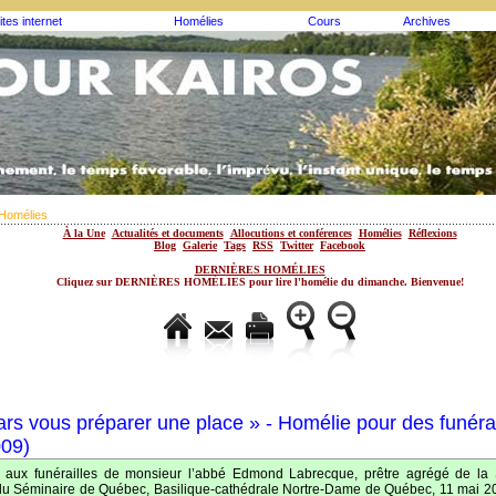
ites internet
Homélies
Cours
Archives
Homélies
À la Une
Actualités et documents
Allocutions et conférences
Homélies
Réflexions
Blog
Galerie
Tags
RSS
Twitter
Facebook
DERNIÈRES HOMÉLIES
Cliquez sur DERNIÈRES HOMÉLIES pour lire l'homélie du dimanche. Bienvenue!
ars vous préparer une place » - Homélie pour des funérai
09)
 aux funérailles de monsieur l’abbé Edmond Labrecque, prêtre agrégé de la 
 du Séminaire de Québec, Basilique-cathédrale Nortre-Dame de Québec, 11 mai 2