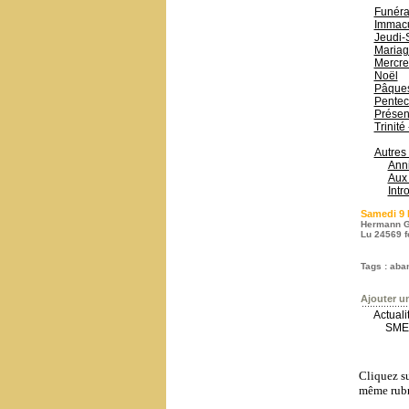
Funérai
Immacu
Jeudi-
Mariag
Mercre
Noël
Pâque
Pentec
Présen
Trinité
Autres
Anni
Aux 
Intr
Samedi 9 
Hermann G
Lu 24569 f
Tags
:
aba
Ajouter u
Actual
SME-
Cliquez su
même rubr