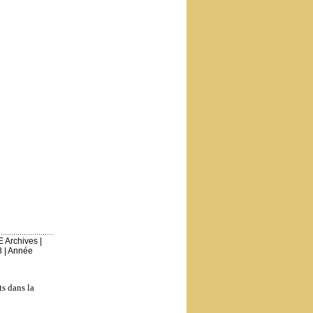
E Archives
|
8
|
Année
ts dans la