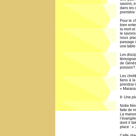
savons, en
dans les 
première 
Pour le c
bien enten
la mort et
le savons,
nous plac
passage à
une table 
Les disci
témoignen
de Génésa
poisson?.
Les chrét
tiens à la
prendrai l
« Maranat
II-
Une pl
Notre frè
faite de 
La maison
l’évangil
dont il fa
place : «
Cette pla