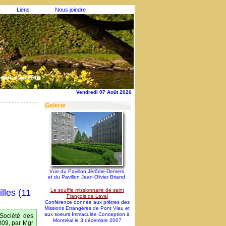
Liens
Nous joindre
Vendredi 07 Août 2026
Galerie
Vue du Pavillon Jérôme-Demers
et du Pavillon Jean-Olivier Briand
Le souffle missionnaire de saint
lles (11
François de Laval
Conférence donnée aux prêtres des
Missions Etrangères de Pont Viau et
aux soeurs Immaculée Conception à
Société des
Montréal le 3 décembre 2007
009, par Mgr