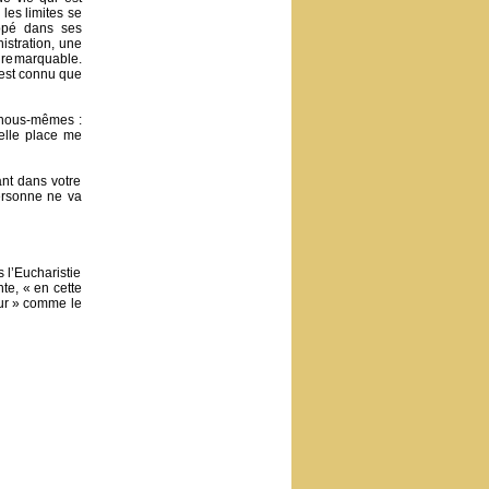
les limites se
oppé dans ses
istration, une
e remarquable.
’est connu que
à nous-mêmes :
elle place me
ant dans votre
personne ne va
 l’Eucharistie
te, « en cette
eur » comme le