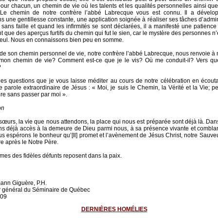
pour chacun, un chemin de vie où les talents et les qualités personnelles ainsi que 
. Le chemin de notre confrère l’abbé Labrecque vous est connu. Il a dével
ons une gentillesse constante, une application soignée à réaliser ses tâches d’admin
é sans faille et quand les infirmités se sont déclarées, il a manifesté une patienc
t que des aperçus furtifs du chemin qui fut le sien, car le mystère des personnes n
eul. Nous en connaissons bien peu en somme.
de son chemin personnel de vie, notre confrère l’abbé Labrecque, nous renvoie 
 mon chemin de vie? Comment est-ce que je le vis? Où me conduit-il? Vers qu
?
es questions que je vous laisse méditer au cours de notre célébration en écout
e parole extraordinaire de Jésus : « Moi, je suis le Chemin, la Vérité et la Vie; 
ère sans passer par moi ».
on
 sœurs, la vie que nous attendons, la place qui nous est préparée sont déjà là. Dans
s déjà accès à la demeure de Dieu parmi nous, à sa présence vivante et comblan
us espérons le bonheur qu’[Il] promet et l’avènement de Jésus Christ, notre Sauv
ère après le Notre Père.
mes des fidèles défunts reposent dans la paix.
ann Giguère, P.H.
r général du Séminaire de Québec
009
DERNIÈRES HOMÉLIES