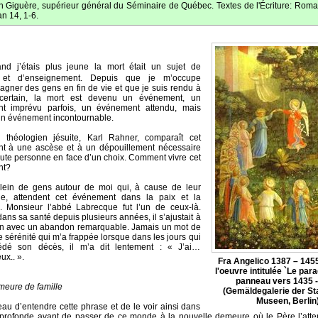
Giguère, supérieur général du Séminaire de Québec. Textes de l'Écriture: Romai
an 14, 1-6.
and j’étais plus jeune la mort était un sujet de
n et d’enseignement. Depuis que je m’occupe
gner des gens en fin de vie et que je suis rendu à
ertain, la mort est devenu un événement, un
t imprévu parfois, un événement attendu, mais
un événement incontournable.
 théologien jésuite, Karl Rahner, comparaît cet
t à une ascèse et à un dépouillement nécessaire
oute personne en face d’un choix. Comment vivre cet
nt?
plein de gens autour de moi qui, à cause de leur
e, attendent cet événement dans la paix et la
. Monsieur l’abbé Labrecque fut l’un de ceux-là.
ans sa santé depuis plusieurs années, il s’ajustait à
ion avec un abandon remarquable. Jamais un mot de
e sérénité qui m’a frappée lorsque dans les jours qui
édé son décès, il m’a dit lentement : « J’ai…
ux.. ».
Fra Angelico 1387 – 1455
l'oeuvre intitulée `Le para
panneau vers 1435 -
eure de famille
(Gemäldegalerie der St
Museen, Berlin
au d’entendre cette phrase et de le voir ainsi dans
profonde avant de passer de ce monde à la nouvelle demeure où le Père l’atte