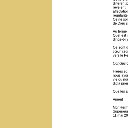
différent 
révèlent
affectati
régularit
Ce ne son
de Dieu s
Au terme 
Quel est
dirige-t-il
Ce sont d
cœur cett
vers le P
Conclusi
Frères et
nous avon
vie où no
dit la pri
Que les â
Amen!
Mgr Herm
Supérieu
11 mai 2