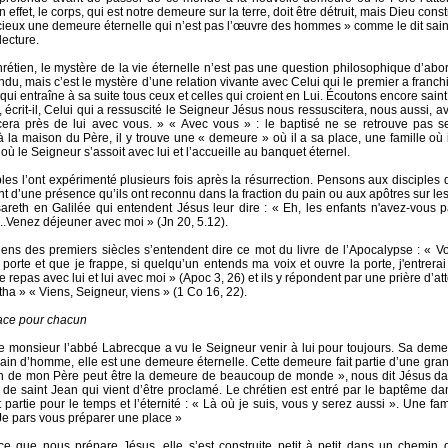
 effet, le corps, qui est notre demeure sur la terre, doit être détruit, mais Dieu cons
cieux une demeure éternelle qui n’est pas l’œuvre des hommes » comme le dit sain
lecture.
hrétien, le mystère de la vie éternelle n’est pas une question philosophique d’abord
du, mais c’est le mystère d’une relation vivante avec Celui qui le premier a franchi
 qui entraîne à sa suite tous ceux et celles qui croient en Lui. Écoutons encore sain
 écrit-il, Celui qui a ressuscité le Seigneur Jésus nous ressuscitera, nous aussi, av
era près de lui avec vous. » « Avec vous » : le baptisé ne se retrouve pas s
 la maison du Père, il y trouve une « demeure » où il a sa place, une famille où il
où le Seigneur s’assoit avec lui et l’accueille au banquet éternel.
ples l’ont expérimenté plusieurs fois après la résurrection. Pensons aux disciple
t d’une présence qu’ils ont reconnu dans la fraction du pain ou aux apôtres sur le
reth en Galilée qui entendent Jésus leur dire : « Eh, les enfants n'avez-vous 
..Venez déjeuner avec moi » (Jn 20, 5.12).
iens des premiers siècles s’entendent dire ce mot du livre de l’Apocalypse : « V
 porte et que je frappe, si quelqu’un entends ma voix et ouvre la porte, j'entrerai 
e repas avec lui et lui avec moi » (Apoc 3, 26) et ils y répondent par une prière d’at
ha » « Viens, Seigneur, viens » (1 Co 16, 22).
ace pour chacun
re monsieur l’abbé Labrecque a vu le Seigneur venir à lui pour toujours. Sa deme
main d’homme, elle est une demeure éternelle. Cette demeure fait partie d’une gra
 de mon Père peut être la demeure de beaucoup de monde », nous dit Jésus dan
e de saint Jean qui vient d’être proclamé. Le chrétien est entré par le baptême da
it partie pour le temps et l’éternité : « Là où je suis, vous y serez aussi ». Une fam
 Je pars vous préparer une place »
ce que nous prépare Jésus, elle s’est construite petit à petit dans un chemin 