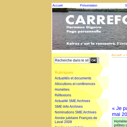
Accueil
Présentation
S
Accueil
>
Rubriques
Actualités et documents
Allocutions et conférences
Homélies
Réflexions
Actualité SME Archives
SME-Info Archives
« Je p
Nominations SME Archives
mai 20
Année jubilaire François de
Homélie
Laval 2008
prêtres