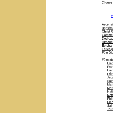
Cliquez
C
Ascensi
Baptême
Christ R
Commémo
Dédicac
Dimanc
Épiphani
Féries 
Fête Di
Fêtes de
Fran
Fran
Fran
Frèr
Jac
Sain
Mari
Mari
Nati
Not
Phil
Pier
Sain
Tous