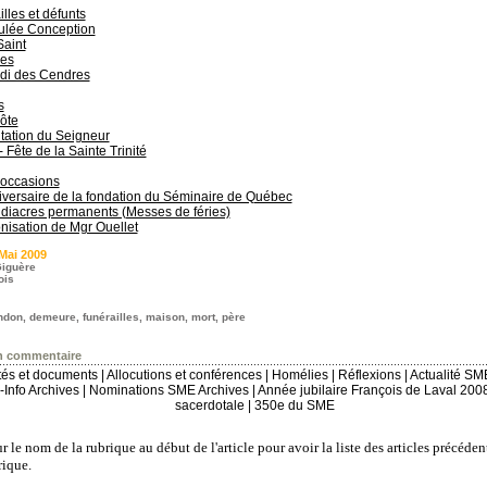
lles et défunts
lée Conception
Saint
es
di des Cendres
s
ôte
tation du Seigneur
 - Fête de la Sainte Trinité
 occasions
versaire de la fondation du Séminaire de Québec
diacres permanents (Messes de féries)
onisation de Mgr Ouellet
Mai 2009
iguère
ois
ndon
,
demeure
,
funérailles
,
maison
,
mort
,
père
n commentaire
ités et documents
|
Allocutions et conférences
|
Homélies
|
Réflexions
|
Actualité SM
Info Archives
|
Nominations SME Archives
|
Année jubilaire François de Laval 200
sacerdotale
|
350e du SME
r le nom de la rubrique au début de l'article pour avoir la liste des articles précéden
ique.