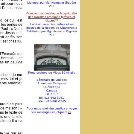
Montréal par Mgr Hermann Giguère
truit pour nous
P.H.
t Paul dans la
Comment se développe la spiritualité
des ministres ordonnés (prêtres et
, ce qu’il est
diacres)?
 les portes de
Entretien avec les prêtres et les
diacres de la Région de Charlevoix à
t Paul : « Nous
St-Hilarion par Mgr Hermann Giguère
ec Jésus, et il
P.H.
eul après son
 est chez lui,
s d’Emmaüs qui
s bords du Lac
pas un peu de
Porte cochère du Vieux Séminaire
oici que je me
chez lui et je
Séminaire de Québec
tente ardente :
1, rue des Remparts
Québec,QC
Canada
G1R 5L7
tél.:418-692-3981
téléc.:418-692-4345
ure n’est plus
nde maison : «
Pour nous rejoindre veuillez envoyer
s le texte de
vos messages en cliquant
ici
.
ns une famille
ille où il a sa
de vie qui est