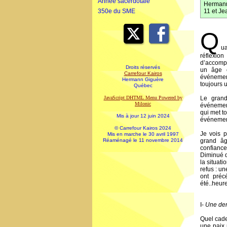
Année sacerdotale
Hermann 
350e du SME
11 et Je
Q
u
réflexio
d’accompa
Droits réservés
un âge c
Carrefour Kairos
événemen
Hermann Giguère
toujours 
Québec
JavaScript DHTML Menu Powered by
Le grand
Milonic
événemen
qui met t
Mis à jour 12 juin 2024
événeme
© Carrefour Kairos 2024
Je vois 
Mis en marche le 30 avril 1997
Réaménagé le 11 novembre 2014
grand âg
confiance
Diminué d
la situat
refus : un
ont préc
été..heure
I-
Une dem
Quel cade
une paix 