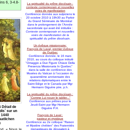
ns 6, 3-4.8-
La spiritualité du prêtre diocésain :
contexte contemporain et nouvelles
voies de manifestation
Conférence donnée aux sulpiciens le
20 octobre 2010 à 19h30 au Parloir
du Grand Séminaire de Montréal
dans le prolongement de l`Année
sacerdotale qui avait été intitulée :
Contexte contemporain et nouvelles
voies de manifestation de la
spiritualité du prêtre diocésain
.
Un évêque missionnaire:
François de Laval, premier évêque
de Québec
Conférence donnée, le 16 mars
2010, au cours du colloque intitulé
"Omaggio a Due Figure Chiave Della
Presenza Missionaria In Quebec"
dans la salle de conférence des
Musées du Vatican à l`occasion du
quarantième anniversaire des
relations diplomatiques entre le
Saint-Siège et le Canada par Mgr
Hermann Giguère ptre, p.h.
La spiritualité du prêtre diocésain :
"Comme Lui nouer le tablier..."
Conférence aux prêtres pour le
Jeudi-Saint par Mgr Hermann
 Détail de
Giguère P.H.
dis` sur un
 1440
François de Laval :
aatlichen
pasteur et mystique
Conférence au 2e colloque "Raison
)
et Mystère chrétien" des Fraternités
nd. « Nous le
monastiques de Jérusalem à