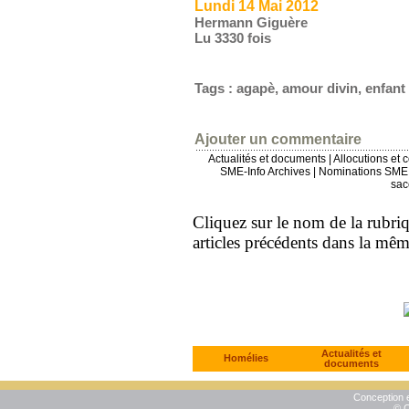
Lundi 14 Mai 2012
Hermann Giguère
Lu 3330 fois
Tags
:
agapè
,
amour divin
,
enfant
Ajouter un commentaire
Actualités et documents
|
Allocutions et 
SME-Info Archives
|
Nominations SME 
sac
Cliquez sur le nom de la rubriqu
articles précédents dans la mê
Actualités et
Homélies
documents
Conception e
© C