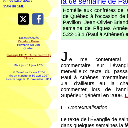
la 6e semaine de P
Année sacerdotale
350e du SME
Homélie aux confrères de 
de Québec à l’occasion de l
Pavillon Jean-Olivier-Bri
semaine de Pâques Année B
5.22-18,1 (Paul à Athènes) e
Droits réservés
Carrefour Kairos
Hermann Giguère
Québec
J
JavaScript DHTML Menu Powered by
e me contenterai d
Milonic
commentaire sur l’évang
Mis à jour 12 juin 2024
merveilleux texte du pass
© Carrefour Kairos 2024
Mis en marche le 30 avril 1997
Paul à Athènes m’entraînera
Réaménagé le 11 novembre 2014
J’ai d’ailleurs eu la c
commenter lors de l’anni
Supérieur général en 2009.
L
I –
Contextualisation
Le texte de l’Évangile de sai
dans quelques semaines la fê