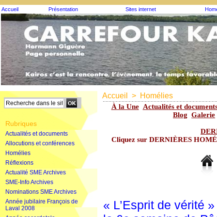
Accueil
Présentation
Sites internet
Homé
Accueil
>
Homélies
À la Une
Actualités et document
Blog
Galerie
Rubriques
DER
Actualités et documents
Cliquez sur DERNIÈRES HOMÉLIE
Allocutions et conférences
Homélies
Réflexions
Actualité SME Archives
SME-Info Archives
Nominations SME Archives
Année jubilaire François de
« L’Esprit de vérité 
Laval 2008