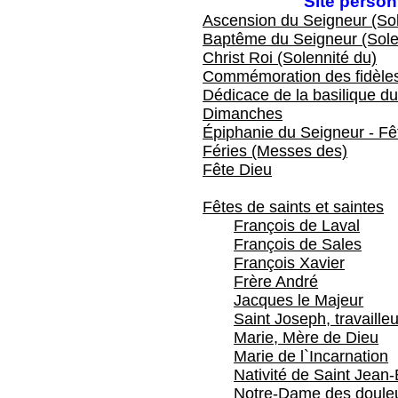
Site perso
Ascension du Seigneur (Sol
Baptême du Seigneur (Sole
Christ Roi (Solennité du)
Commémoration des fidèles
Dédicace de la basilique du
Dimanches
Épiphanie du Seigneur - Fêt
Féries (Messes des)
Fête Dieu
Fêtes de saints et saintes
François de Laval
François de Sales
François Xavier
Frère André
Jacques le Majeur
Saint Joseph, travailleu
Marie, Mère de Dieu
Marie de l`Incarnation
Nativité de Saint Jean-
Notre-Dame des doule