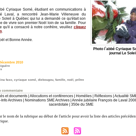
bé Cyriaque Somé, étudiant en communications à
sité Laval, a rencontré Jean-Marie Villeneuve du
e Soleil à Québec qui lui a demandé ce qu'était son
e de vivre son premier Noël loin de sa famille. Pour
icle qu'il a consacré à notre confrère, veuillez
cliquez
en
.
oël et Bonne Année.
Photo l`abbé Cyriaque S
journal Le Solei
Décembre 2010
iguère
is
ina faso
,
cyriaque somé
,
diebougou
,
famille
,
noël
,
prêtre
n commentaire
ités et documents
|
Allocutions et conférences
|
Homélies
|
Réflexions
|
Actualité SM
Info Archives
|
Nominations SME Archives
|
Année jubilaire François de Laval 200
sacerdotale
|
350e du SME
r le nom de la rubrique au début de l'article pour avoir la liste des articles précéden
ique.