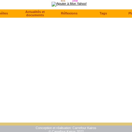
Actualités et
élies
Réflexions
Tags
Pl
documents
Conception et réalisation:
Carrefour Kairos
© Carrefour Kairos 2022