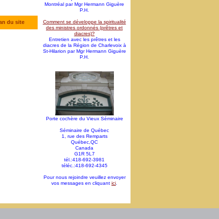
Montréal par Mgr Hermann Giguère
P.H.
an du site
Comment se développe la spiritualité
des ministres ordonnés (prêtres et
diacres)?
Entretien avec les prêtres et les
diacres de la Région de Charlevoix à
St-Hilarion par Mgr Hermann Giguère
P.H.
Porte cochère du Vieux Séminaire
Séminaire de Québec
1, rue des Remparts
Québec,QC
Canada
G1R 5L7
tél.:418-692-3981
téléc.:418-692-4345
Pour nous rejoindre veuillez envoyer
vos messages en cliquant
ici
.