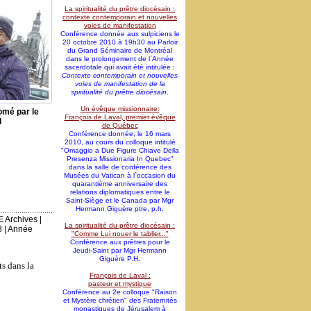
La spiritualité du prêtre diocésain :
contexte contemporain et nouvelles
voies de manifestation
Conférence donnée aux sulpiciens le
20 octobre 2010 à 19h30 au Parloir
du Grand Séminaire de Montréal
dans le prolongement de l`Année
sacerdotale qui avait été intitulée :
Contexte contemporain et nouvelles
voies de manifestation de la
spiritualité du prêtre diocésain
.
Un évêque missionnaire:
omé par le
François de Laval, premier évêque
l
de Québec
Conférence donnée, le 16 mars
2010, au cours du colloque intitulé
"Omaggio a Due Figure Chiave Della
Presenza Missionaria In Quebec"
dans la salle de conférence des
Musées du Vatican à l`occasion du
quarantième anniversaire des
relations diplomatiques entre le
Saint-Siège et le Canada par Mgr
Hermann Giguère ptre, p.h.
E Archives
|
La spiritualité du prêtre diocésain :
8
|
Année
"Comme Lui nouer le tablier..."
Conférence aux prêtres pour le
Jeudi-Saint par Mgr Hermann
Giguère P.H.
ts dans la
François de Laval :
pasteur et mystique
Conférence au 2e colloque "Raison
et Mystère chrétien" des Fraternités
monastiques de Jérusalem à