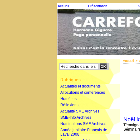
Accueil
Présentation
S
Accueil
>
Rubriques
Actualités et documents
Allocutions et conférences
Homélies
Réflexions
Actualité SME Archives
SME-Info Archives
Noël l
Nominations SME Archives
Témoignag
Séminair
Année jubilaire François de
Laval 2008