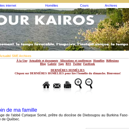
ites internet
Homélies
Cours
Archives
Actualité SME Archives
À la Une
Actualités et documents
Allocutions et conférences
Homélies
Réflexions
Blog
Galerie
Tags
RSS
Twitter
Facebook
DERNIÈRES HOMÉLIES
Cliquez sur DERNIÈRES HOMÉLIES pour lire l'homélie du dimanche. Bienvenue!
oin de ma famille
e de l'abbé Cyriaque Somé, prêtre du diocèse de Diebougou au Burkina Faso e
e de Québec.