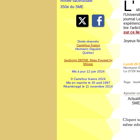
L'
Année sacerdotale
350e du SME
ab
l'Univer
journal L
expérienc
lire l'art
sur ce li
Joyeux N
Droits réservés
Carrefour Kairos
Hermann Giguère
Québec
JavaScript DHTML Menu Powered by
Milonic
Lundi 20 
Hermann G
Lu 2729 fo
Mis à jour 12 juin 2024
© Carrefour Kairos 2024
Tags
:
burk
Mis en marche le 30 avril 1997
Réaménagé le 11 novembre 2014
Ajouter u
Actual
SME-
Cliquez su
même rubr