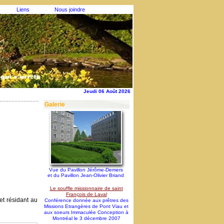
Liens
Nous joindre
Jeudi 06 Août 2026
Galerie
Vue du Pavillon Jérôme-Demers
et du Pavillon Jean-Olivier Briand
Le souffle missionnaire de saint
François de Laval
t résidant au
Conférence donnée aux prêtres des
Missions Etrangères de Pont Viau et
aux soeurs Immaculée Conception à
Montréal le 3 décembre 2007