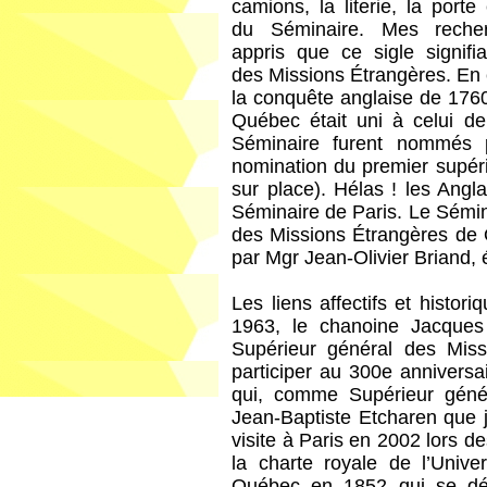
camions, la literie, la porte
du Séminaire. Mes reche
appris que ce sigle signifi
des Missions Étrangères. En e
la conquête anglaise de 176
Québec était uni à celui d
Séminaire furent nommés p
nomination du premier supéri
sur place). Hélas ! les Angl
Séminaire de Paris. Le Sémi
des Missions Étrangères de
par Mgr Jean-Olivier Briand
Les liens affectifs et histo
1963, le chanoine Jacques
Supérieur général des Miss
participer au 300e anniversa
qui, comme Supérieur génér
Jean-Baptiste Etcharen que j
visite à Paris en 2002 lors de
la charte royale de l’Univ
Québec en 1852 qui se déro