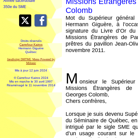
Missions Étrangères 
Année sacerdotale
350e du SME
Colomb
Mot du Supérieur général
Hermann Giguère, à l’occas
signature du Livre d’Or du
Missions Étrangères de Pa
Droits réservés
prêtres du pavillon Jean-Ol
Carrefour Kairos
Hermann Giguère
novembre 2011.
Québec
JavaScript DHTML Menu Powered by
Milonic
Mis à jour 12 juin 2024
M
© Carrefour Kairos 2024
onsieur le Supérieur
Mis en marche le 30 avril 1997
Réaménagé le 11 novembre 2014
Missions Étrangères de 
Georges Colomb,
Chers confrères,
Lorsque je suis devenu Supé
du Séminaire de Québec, en 
intrigué par le sigle SME q
d’un usage courant sur le m