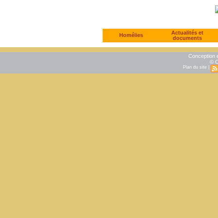
Actualités et
Homélies
documents
Conception e
© C
Plan du site
|