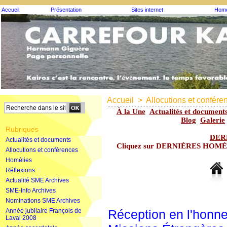
Accueil
Présentation
Sites internet
Homé
Accueil
>
Allocutions et confére
À la Une
Actualités et document
Blog
Galerie
Rubriques
DER
Actualités et documents
Cliquez sur DERNIÈRES HOMÉLIE
Allocutions et conférences
Homélies
Réflexions
Actualité SME Archives
SME-Info Archives
Nominations SME Archives
Année jubilaire François de
Réception en l'honne
Laval 2008