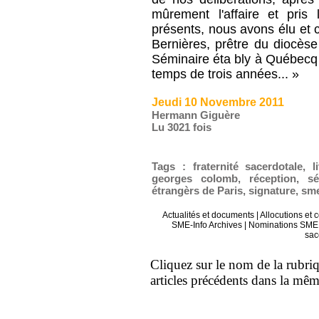
mûrement l'affaire et pris 
présents, nous avons élu et c
Bernières, prêtre du diocès
Séminaire éta bly à Québecq 
temps de trois années... »
Jeudi 10 Novembre 2011
Hermann Giguère
Lu 3021 fois
Tags
:
fraternité sacerdotale
,
l
georges colomb
,
réception
,
s
étrangèrs de Paris
,
signature
,
sm
Actualités et documents
|
Allocutions et 
SME-Info Archives
|
Nominations SME 
sac
Cliquez sur le nom de la rubriqu
articles précédents dans la mê