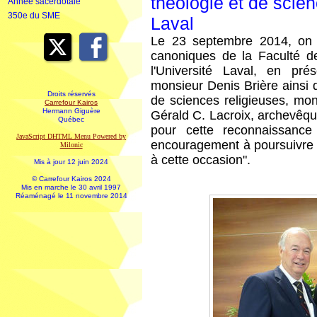
théologie et de scien
Année sacerdotale
350e du SME
Laval
Le 23 septembre 2014, on a
canoniques de la Faculté de
l'Université Laval, en pré
monsieur Denis Brière ainsi 
Droits réservés
de sciences religieuses, mon
Carrefour Kairos
Hermann Giguère
Gérald C. Lacroix, archevêq
Québec
pour cette reconnaissance
JavaScript DHTML Menu Powered by
encouragement à poursuivre l
Milonic
à cette occasion".
Mis à jour 12 juin 2024
© Carrefour Kairos 2024
Mis en marche le 30 avril 1997
Réaménagé le 11 novembre 2014