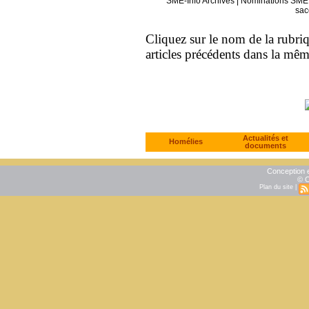
SME-Info Archives
|
Nominations SME 
sac
Cliquez sur le nom de la rubriqu
articles précédents dans la mê
Actualités et
Homélies
documents
Conception e
© C
Plan du site
|