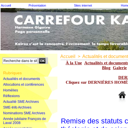
Accueil
Présentation
Sites internet
Homé
Accueil
>
Actualités et documen
À la Une
Actualités et document
Blog
Galerie
Rubriques
DER
Actualités et documents
Cliquez sur DERNIÈRES HOMÉLIE
Allocutions et conférences
Homélies
Réflexions
Actualité SME Archives
SME-Info Archives
Nominations SME Archives
Année jubilaire François de
Remise des statuts c
Laval 2008