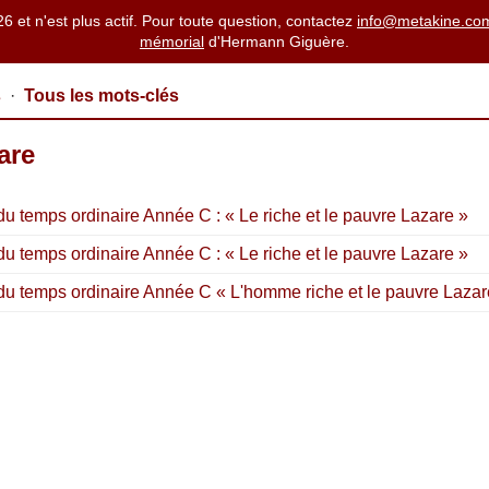
26 et n'est plus actif. Pour toute question, contactez
info@metakine.co
mémorial
d'Hermann Giguère.
s
·
Tous les mots-clés
are
 temps ordinaire Année C : « Le riche et le pauvre Lazare »
 temps ordinaire Année C : « Le riche et le pauvre Lazare »
u temps ordinaire Année C « L'homme riche et le pauvre Lazar