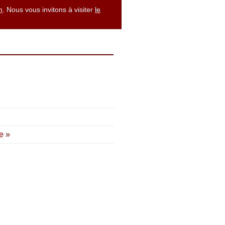
m
. Nous vous invitons à visiter
le
e »