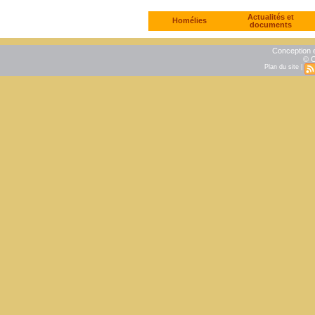
Actualités et
Homélies
documents
Conception e
© C
Plan du site
|