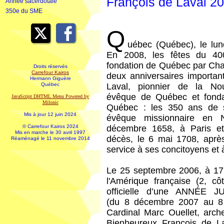
François de Laval 2
Année sacerdotale
350e du SME
Q
uébec (Québec), le lu
En 2008, les fêtes du 400
fondation de Québec par Cha
Droits réservés
Carrefour Kairos
deux anniversaires importan
Hermann Giguère
Québec
Laval, pionnier de la Nou
évêque de Québec et fonda
JavaScript DHTML Menu Powered by
Milonic
Québec : les 350 ans de 
Mis à jour 12 juin 2024
évêque missionnaire en N
© Carrefour Kairos 2024
décembre 1658, à Paris e
Mis en marche le 30 avril 1997
décès, le 6 mai 1708, aprè
Réaménagé le 11 novembre 2014
service à ses concitoyens et 
Le 25 septembre 2006, à 17
l'Amérique française (2, c
officielle d’une ANNÉE
(du 8 décembre 2007 au 8
Cardinal Marc Ouellet, arc
Bienheureux François de La