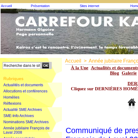
Accueil
Présentation
Sites internet
Homé
Accueil
>
Année jubilaire Franç
À la Une
Actualités et document
Blog
Galerie
Rubriques
DER
Actualités et documents
Cliquez sur DERNIÈRES HOMÉLIE
Allocutions et conférences
Homélies
Réflexions
Actualité SME Archives
SME-Info Archives
Nominations SME Archives
Année jubilaire François de
Communiqué de press
Laval 2008