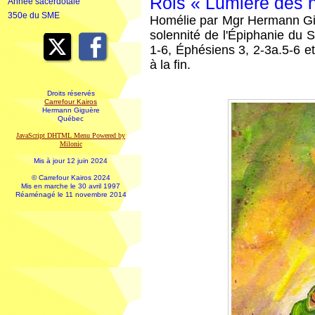
Rois « Lumière des n
Année sacerdotale
350e du SME
Homélie par Mgr Hermann Gig
solennité de l'Épiphanie du S
1-6, Éphésiens 3, 2-3a.5-6 et
à la fin.
Droits réservés
Carrefour Kairos
Hermann Giguère
Québec
JavaScript DHTML Menu Powered by
Milonic
Mis à jour 12 juin 2024
© Carrefour Kairos 2024
Mis en marche le 30 avril 1997
Réaménagé le 11 novembre 2014