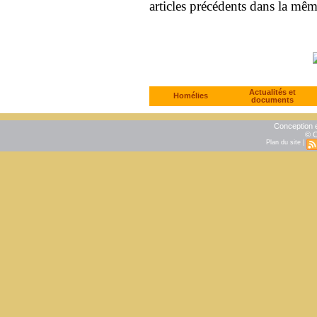
articles précédents dans la mê
Actualités et
Homélies
documents
Conception e
© C
Plan du site
|