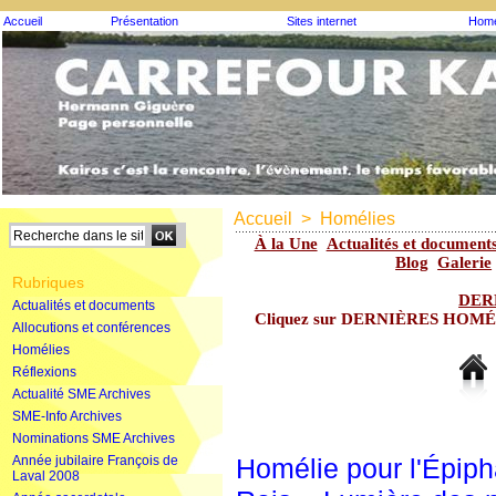
Accueil
Présentation
Sites internet
Homé
Accueil
>
Homélies
À la Une
Actualités et document
Blog
Galerie
Rubriques
DER
Actualités et documents
Cliquez sur DERNIÈRES HOMÉLIE
Allocutions et conférences
Homélies
Réflexions
Actualité SME Archives
SME-Info Archives
Nominations SME Archives
Année jubilaire François de
Homélie pour l'Épip
Laval 2008