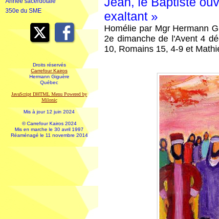
Jean, le Baptiste ouv
Année sacerdotale
350e du SME
exaltant »
Homélie par Mgr Hermann Gi
2e dimanche de l'Avent 4 dé
10, Romains 15, 4-9 et Mathi
Droits réservés
Carrefour Kairos
Hermann Giguère
Québec
JavaScript DHTML Menu Powered by
Milonic
Mis à jour 12 juin 2024
© Carrefour Kairos 2024
Mis en marche le 30 avril 1997
Réaménagé le 11 novembre 2014