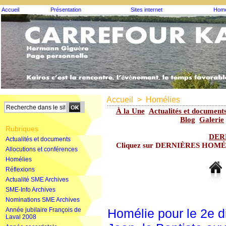
Accueil
Présentation
Sites internet
Homé
Accueil
>
Homélies
À la Une
Actualités et document
Blog
Galerie
Rubriques
DER
Actualités et documents
Cliquez sur DERNIÈRES HOMÉLIE
Allocutions et conférences
Homélies
Réflexions
Actualité SME Archives
SME-Info Archives
Nominations SME Archives
Année jubilaire François de
Homélie pour le 2e 
Laval 2008