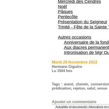
Mercredi des Cendres
Noël
Pâques
Pentecôte
Présentation du Seigneur
Trinité - Fête de la Sainte 
Autres occasions
Anniversaire de la fon
Aux diacres permanent
Intronisation de Mgr Ou
Mardi 29 Novembre 2022
Hermann Giguère
Lu 1504 fois
Tags
:
avent
,
chemin
,
conversio
prédication
,
rejeton
,
salut
,
venue
Ajouter un commentaire
Actualités et documents
|
Allocutions et 