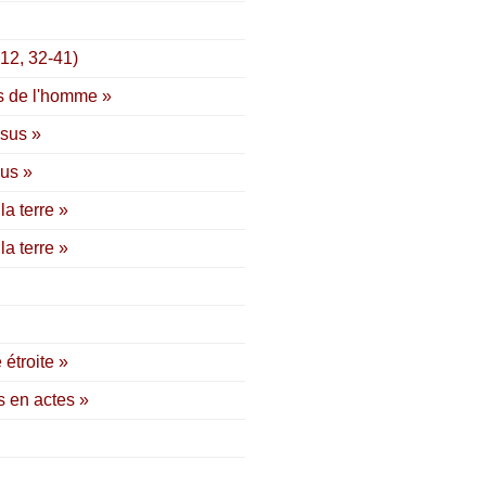
 12, 32-41)
ls de l'homme »
ésus »
sus »
a terre »
a terre »
étroite »
s en actes »