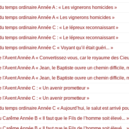
u temps ordinaire Année A : « Les vignerons homicides »
u temps ordinaire Année A « Les vignerons homicides »
u temps ordinaire Année C : « Le lépreux reconnaissant »
u temps ordinaire Année C : « Le lépreux reconnaissant »
 temps ordinaire Année C « Voyant qu’il était guéri... »
 l'Avent Année A « Convertissez-vous, car le royaume des Cieux
l'Avent Année A « Jean, le Baptiste ouvre un chemin difficile, m
l'Avent Année A « Jean, le Baptiste ouvre un chemin difficile, m
 l'Avent Année C : « Un avenir prometteur »
 l'Avent Année C : « Un avenir prometteur »
 temps ordinaire Année C « Aujourd’hui, le salut est arrivé po
Carême Année B « Il faut que le Fils de l’homme soit élevé... »
Carême Année B « Il faut que le Fils de l’homme soit élevé... »