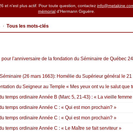
26 et n'est plus actif. Pour toute question, contactez
info@metakine.co
mémorial
d'Hermann Giguère.
s
·
Tous les mots-clés
ie pour l'anniversaire de la fondation du Séminaire de Québec 2
u Séminaire (26 mars 1663): Homélie du Supérieur général le 2
entation du Seigneur au Temple « Mes yeux ont vu le salut que t
temps ordinaire Année B (Marc 5, 21-43) : « La vieille femme et
u temps ordinaire Année C : « Qui est mon prochain? »
u temps ordinaire Année C : « Qui est mon prochain? »
 temps ordinaire Année C : « Le Maître se fait serviteur »