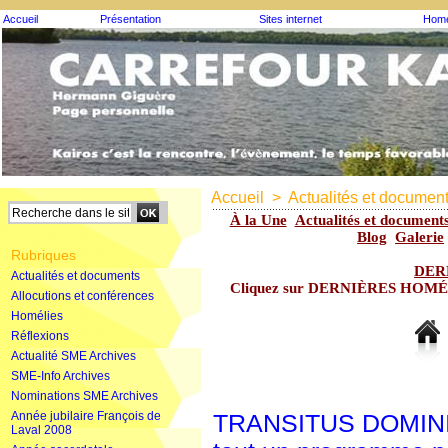
Accueil
Présentation
Sites internet
Homé
Accueil
>
Actualités et documen
À la Une
Actualités et document
Blog
Galerie
Rubriques
DER
Actualités et documents
Cliquez sur DERNIÈRES HOMÉLIE
Allocutions et conférences
Homélies
Réflexions
Actualité SME Archives
SME-Info Archives
Nominations SME Archives
Année jubilaire François de
TRANSITUS DOMINI -
Laval 2008