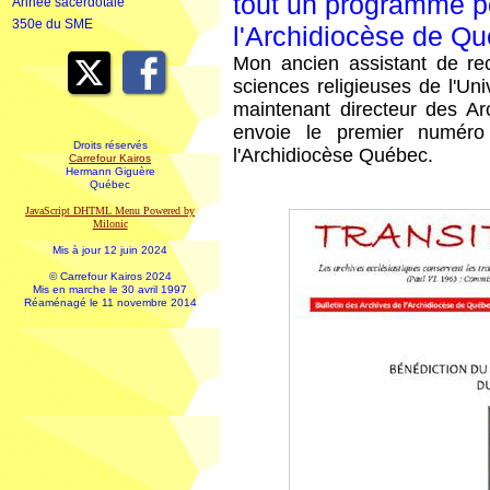
tout un programme p
Année sacerdotale
350e du SME
l'Archidiocèse de Q
Mon ancien assistant de re
sciences religieuses de l'Un
maintenant directeur des A
envoie le premier numéro
Droits réservés
l'Archidiocèse Québec.
Carrefour Kairos
Hermann Giguère
Québec
JavaScript DHTML Menu Powered by
Milonic
Mis à jour 12 juin 2024
© Carrefour Kairos 2024
Mis en marche le 30 avril 1997
Réaménagé le 11 novembre 2014