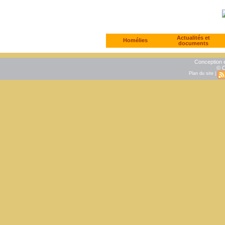
Actualités et
Homélies
documents
Conception e
© C
Plan du site
|