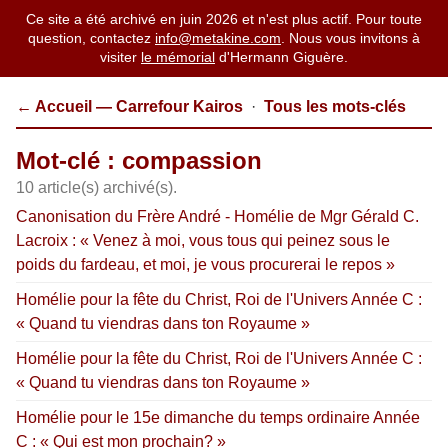
Ce site a été archivé en juin 2026 et n'est plus actif. Pour toute
question, contactez
info@metakine.com
. Nous vous invitons à
visiter
le mémorial
d'Hermann Giguère.
← Accueil — Carrefour Kairos
·
Tous les mots-clés
Mot-clé : compassion
10 article(s) archivé(s).
Canonisation du Frère André - Homélie de Mgr Gérald C.
Lacroix : « Venez à moi, vous tous qui peinez sous le
poids du fardeau, et moi, je vous procurerai le repos »
Homélie pour la fête du Christ, Roi de l'Univers Année C :
« Quand tu viendras dans ton Royaume »
Homélie pour la fête du Christ, Roi de l'Univers Année C :
« Quand tu viendras dans ton Royaume »
Homélie pour le 15e dimanche du temps ordinaire Année
C : « Qui est mon prochain? »