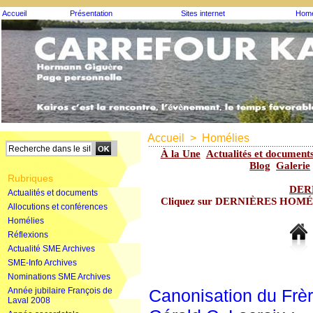
Accueil
Présentation
Sites internet
Homé
Accueil
>
Homélies
À la Une
Actualités et document
Blog
Galerie
Rubriques
DER
Actualités et documents
Cliquez sur DERNIÈRES HOMÉLIE
Allocutions et conférences
Homélies
Réflexions
Actualité SME Archives
SME-Info Archives
Nominations SME Archives
Année jubilaire François de
Canonisation du Frè
Laval 2008