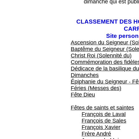
dimanche qui est publ
CLASSEMENT DES HO
CAR
Site perso
Ascension du Seigneur (Sol
Baptême du Seigneur (Sole
Christ Roi (Solennité du)
Commémoration des fidèles
Dédicace de la basilique du
Dimanches
Épiphanie du Seigneur - Fêt
Féries (Messes des)
Fête Dieu
Fêtes de saints et saintes
François de Laval
François de Sales
François Xavier
Frère André