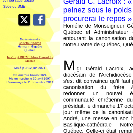
Gérald C. Lacroix : 
Année sacerdotale
350e du SME
peinez sous le poids 
procurerai le repos »
Homélie de Monseigneur Gér
Québec et Administrateur d
entourant la canonisation 
Droits réservés
Carrefour Kairos
Notre-Dame de Québec, Québ
Hermann Giguère
Québec
JavaScript DHTML Menu Powered by
M
Milonic
gr Gérald Lacroix, ad
Mis à jour 12 juin 2024
diocésain de l'Archidiocè
© Carrefour Kairos 2024
Mis en marche le 30 avril 1997
s'est dit convaincu qu’il faut 
Réaménagé le 11 novembre 2014
canonisation du frère 
redonner un nouvel 
communauté chrétienne du
présidait, le dimanche 17 oct
jour même de la canonisat
André, une messe en son h
Basilique-cathédrale No
Québec. Celle-ci était rempl