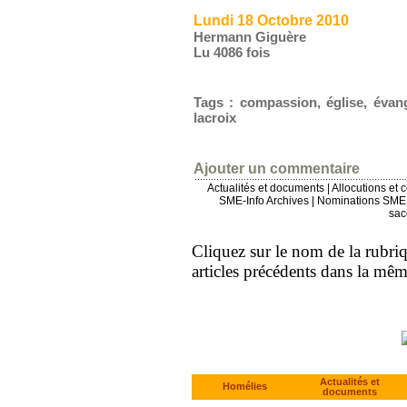
Lundi 18 Octobre 2010
Hermann Giguère
Lu 4086 fois
Tags
:
compassion
,
église
,
évang
lacroix
Ajouter un commentaire
Actualités et documents
|
Allocutions et 
SME-Info Archives
|
Nominations SME 
sac
Cliquez sur le nom de la rubriqu
articles précédents dans la mê
Actualités et
Homélies
documents