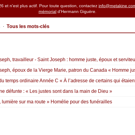
26 et n'est plus actif. Pour toute question, contactez
info@metakine.co
mémorial
d'Hermann Giguère.
s
·
Tous les mots-clés
seph, travailleur - Saint Joseph : homme juste, époux et serviteu
oseph, époux de la Vierge Marie, patron du Canada « Homme just
 temps ordinaire Année C « À l’adresse de certains qui étaient
ne défunte : « Les justes sont dans la main de Dieu »
 lumière sur ma route » Homélie pour des funérailles