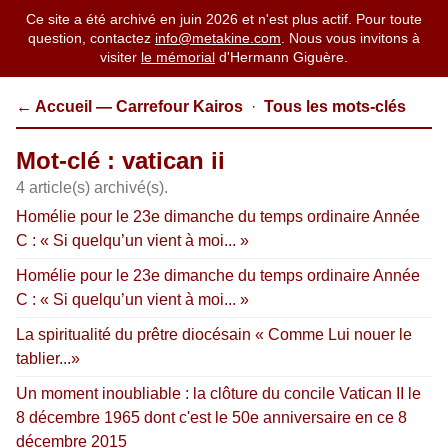
Ce site a été archivé en juin 2026 et n'est plus actif. Pour toute
question, contactez
info@metakine.com
. Nous vous invitons à
visiter
le mémorial
d'Hermann Giguère.
← Accueil — Carrefour Kairos
·
Tous les mots-clés
Mot-clé : vatican ii
4 article(s) archivé(s).
Homélie pour le 23e dimanche du temps ordinaire Année
C : « Si quelqu’un vient à moi... »
Homélie pour le 23e dimanche du temps ordinaire Année
C : « Si quelqu’un vient à moi... »
La spiritualité du prêtre diocésain « Comme Lui nouer le
tablier...»
Un moment inoubliable : la clôture du concile Vatican II le
8 décembre 1965 dont c'est le 50e anniversaire en ce 8
décembre 2015