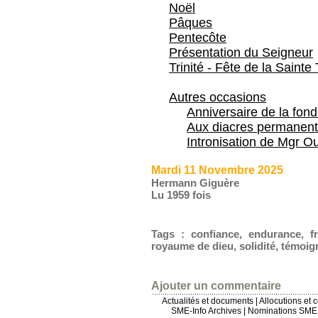
Noël
Pâques
Pentecôte
Présentation du Seigneur
Trinité - Fête de la Sainte 
Autres occasions
Anniversaire de la fon
Aux diacres permanent
Intronisation de Mgr Ou
Mardi 11 Novembre 2025
Hermann Giguère
Lu 1959 fois
Tags
:
confiance
,
endurance
,
f
royaume de dieu
,
solidité
,
témoig
Ajouter un commentaire
Actualités et documents
|
Allocutions et 
SME-Info Archives
|
Nominations SME 