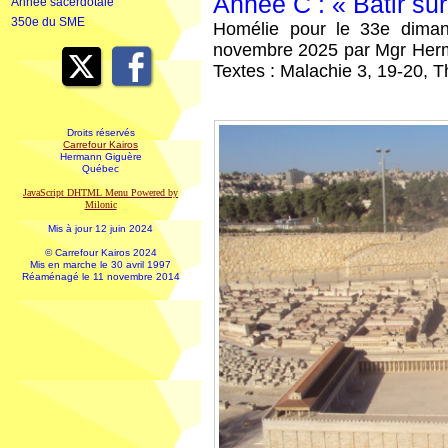
Année C : « Bâtir sur
Année sacerdotale
350e du SME
Homélie pour le 33e dima
novembre 2025 par Mgr Herm
Textes : Malachie 3, 19-20, T
Droits réservés
Carrefour Kairos
Hermann Giguère
Québec
JavaScript DHTML Menu Powered by
Milonic
Mis à jour 12 juin 2024
© Carrefour Kairos 2024
Mis en marche le 30 avril 1997
Réaménagé le 11 novembre 2014