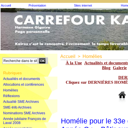
Accueil
Présentation
Sites internet
Homé
Accueil
>
Homélies
À la Une
Actualités et document
Blog
Galerie
Rubriques
DER
Actualités et documents
Cliquez sur DERNIÈRES HOMÉLIE
Allocutions et conférences
Homélies
Réflexions
Actualité SME Archives
SME-Info Archives
Nominations SME Archives
Année jubilaire François de
Homélie pour le 33e
Laval 2008