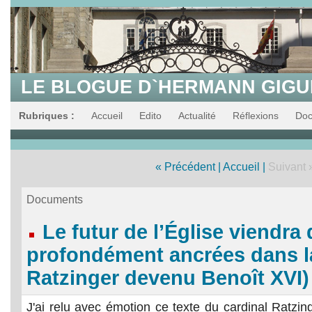
LE BLOGUE D`HERMANN GIG
Rubriques :
Accueil
Edito
Actualité
Réflexions
Do
« Précédent
|
Accueil
|
Suivant 
Documents
Le futur de l’Église viendr
profondément ancrées dans la
Ratzinger devenu Benoît XVI)
J'ai relu avec émotion ce texte du cardinal Ratzin