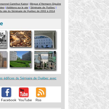
personnel Carrefour Kairos
|
Blogue d`Hermann Giguère
sites
|
Additions sur le site
|
Séminaire de Québec
|
 du site du Séminaire de Québec de 2002 à 2014
ie
es édifices du Sémiaire de Québec avec
Facebook
YouTube
Rss