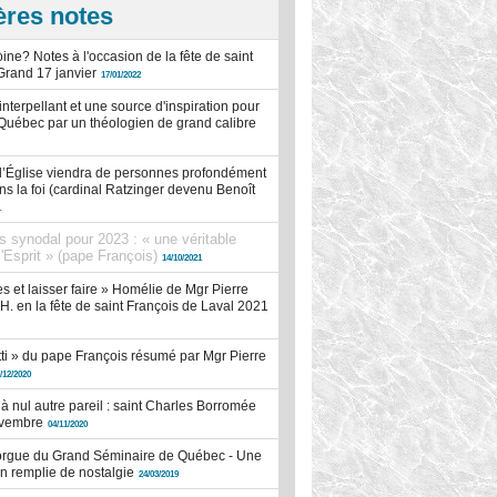
ères notes
oine? Notes à l'occasion de la fête de saint
Grand 17 janvier
17/01/2022
interpellant et une source d'inspiration pour
 Québec par un théologien de grand calibre
 l’Église viendra de personnes profondément
s la foi (cardinal Ratzinger devenu Benoît
1
s synodal pour 2023 : « une véritable
l'Esprit » (pape François)
14/10/2021
les et laisser faire » Homélie de Mgr Pierre
H. en la fête de saint François de Laval 2021
tutti » du pape François résumé par Mgr Pierre
/12/2020
à nul autre pareil : saint Charles Borromée
ovembre
04/11/2020
orgue du Grand Séminaire de Québec - Une
n remplie de nostalgie
24/03/2019