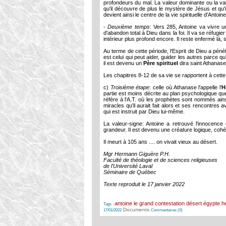
profondeurs du mal. La valeur dominante ou la vale
qu'il découvre de plus le mystère de Jésus et qu'il
devient ainsi le centre de la vie spirituelle d'Antoine
-
Deuxième temps
: Vers 285, Antoine va vivre u
d'abandon total à Dieu dans la foi. Il va se réfugie
intérieur plus profond encore. Il reste enfermé là, 
Au terme de cette période, l'Esprit de Dieu a pénét
est celui qui peut aider, guider les autres parce qu
il est devenu un
Père spirituel
dira saint Athanase
Les chapitres 8-12 de sa vie se rapportent à cette
c)
Troisième étape
: celle où Athanase l'appelle l'
H
partie est moins décrite au plan psychologique q
réfère à l'A.T. où les prophètes sont nommés ains
miracles qu'il aurait fait alors et ses rencontres 
qui est instruit par Dieu lui-même.
La valeur-signe: Antoine a retrouvé l'innocence
grandeur. Il est devenu une créature logique, cohér
Il meurt à 105 ans .... on vivait vieux au désert.
Mgr Hermann Giguère P.H.
Faculté de théologie et de sciences religieuses
de l'Université Laval
Séminaire de Québec
Texte reproduit le 17 janvier 2022
antoine le grand
contestation
désert
égypte
h
Tags :
Documents
17/01/2022
Commentaires (0)