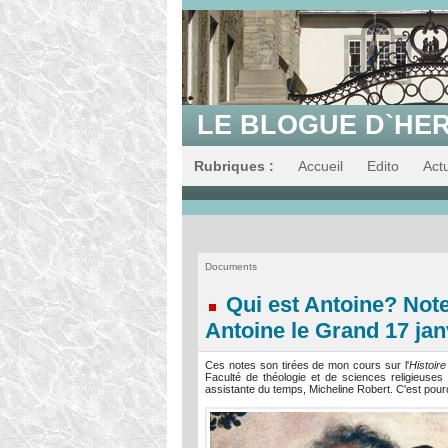
LE BLOGUE D`HE
Rubriques :
Accueil
Edito
Actu
Documents
Qui est Antoine? Notes
Antoine le Grand 17 jan
Ces notes son tirées de mon cours sur l'
Histoire
Faculté de théologie et de sciences religieuses
assistante du temps, Micheline Robert. C'est pourq