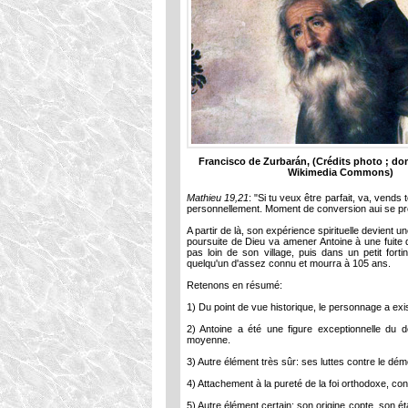
Francisco de Zurbarán, (Crédits photo ; do
Wikimedia Commons)
Mathieu 19,21
: "Si tu veux être parfait, va, vends
personnellement. Moment de conversion aui se pr
A partir de là, son expérience spirituelle devient
poursuite de Dieu va amener Antoine à une fuite d
pas loin de son village, puis dans un petit for
quelqu'un d'assez connu et mourra à 105 ans.
Retenons en résumé:
1) Du point de vue historique, le personnage a exi
2) Antoine a été une figure exceptionnelle du d
moyenne.
3) Autre élément très sûr: ses luttes contre le dé
4) Attachement à la pureté de la foi orthodoxe, con
5) Autre élément certain: son origine copte, son éta