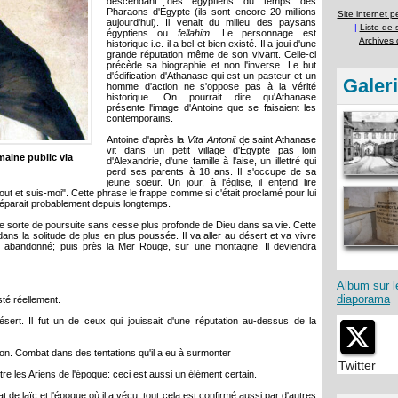
descendant des égyptiens du temps des
Pharaons d'Égypte (ils sont encore 20 millions
Site internet 
aujourd'hui). Il venait du milieu des paysans
|
Liste de 
égyptiens ou
fellahim
. Le personnage est
Archives
historique i.e. il a bel et bien existé. Il a joui d'une
grande réputation même de son vivant. Celle-ci
précède sa biographie et non l'inverse. Le but
d'édification d'Athanase qui est un pasteur et un
Galer
homme d'action ne s'oppose pas à la vérité
historique. On pourrait dire qu'Athanase
présente l'image d'Antoine que se faisaient les
contemporains.
Antoine d'après la
Vita Antonii
de saint Athanase
vit dans un petit village d'Égypte pas loin
maine public via
d'Alexandrie, d'une famille à l'aise, un illettré qui
perd ses parents à 18 ans. Il s'occupe de sa
jeune soeur. Un jour, à l'église, il entend lire
 tout et suis-moi". Cette phrase le frappe comme si c'était proclamé pour lui
éparait probablement depuis longtemps.
 une sorte de poursuite sans cesse plus profonde de Dieu dans sa vie. Cette
ans la solitude de plus en plus poussée. Il va aller au désert et va vivre
tin abandonné; puis près la Mer Rouge, sur une montagne. Il deviendra
Album sur l
diaporama
sté réellement.
ésert. Il fut un de ceux qui jouissait d'une réputation au-dessus de la
mon. Combat dans des tentations qu'il a eu à surmonter
Twitter
tre les Ariens de l'époque: ceci est aussi un élément certain.
t de laïc et l'époque où il a vécu: tout cela est confirmé aussi par d'autres