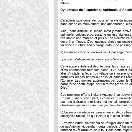
textes
Dynamique de l'expérience spirituelle d'Anto
Caractéristique générale: pour lui, la vie du m
sans cesse en mouvement: une anachorèse, c'est-
Ainsi, pour Antoine, le moine n'est jamais arri
spirituelle toujours progressante qui est faite es
l'on monte une marche et puis où on s'arrête en a
devenir un fleuve. C'est quelque chose qui coul
va donc structure son ouvrage autour de passages (o
a) Première étape ou premier seuil: passage d'une 
Épisode initial qui suit la conversion d'Antoine
Cette étape initiale est décrite dans les chapitre
et va abandonner tous ses biens; il va confier 
aller s'installer à l'écart du village où il va pre
corbeilles ou des nattes ou se louer pour les récol
l'Écriture. Les moines apprenaient par coeur le 
caractériser cette étape par un terme précis en dis
Dieu
".
Ces premiers efforts invitent Antoine à un nouvel é
Cf. par. 5, mais petit à petit, il va arriver à un me
est une libération intérieure qui se fait progr
chrétienne qui va être au principe d'un chemineme
b) La
seconde étape
est présentée en deux phases
qui signifie racine, ce qui indique que c'est l'inté
-
Premier temps
: Antoine va se réfugier dans un t
ce qu'Antoine vit pendant cette période, Athanase
chrétien revêt l'armure de la foi. Dans cette expéri