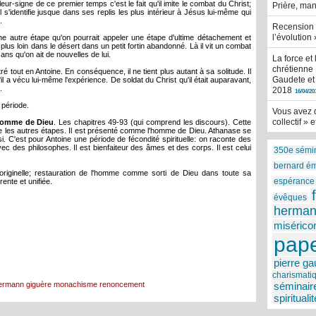
ur-signe de ce premier temps c'est le fait qu'il imite le combat du Christ;
Prière, man
 s'identifie jusque dans ses replis les plus intérieur à Jésus lui-même qui
.
Recension d
l’évolution
ne autre étape qu'on pourrait appeler une étape d'ultime détachement et
r plus loin dans le désert dans un petit fortin abandonné. Là il vit un combat
sans qu'on ait de nouvelles de lui.
La force et
chrétienne 
ré tout en Antoine. En conséquence, il ne tient plus autant à sa solitude. Il
Gaudete et 
'il a vécu lui-même l'expérience. De soldat du Christ qu'il était auparavant,
.
2018
16/04/20
 période.
Vous avez d
collectif »
omme de Dieu
. Les chapitres 49-93 (qui comprend les discours). Cette
ue les autres étapes. Il est présenté comme l'homme de Dieu. Athanase se
i. C'est pour Antoine une période de fécondité spirituelle: on raconte des
avec des philosophes. Il est bienfaiteur des âmes et des corps. Il est celui
350e sémi
bernard é
 originelle; restauration de l'homme comme sorti de Dieu dans toute sa
espérance
ente et unifiée.
évêques
herman
misérico
pape
pierre ga
charismati
ermann giguère
monachisme
renoncement
séminair
spiritualit