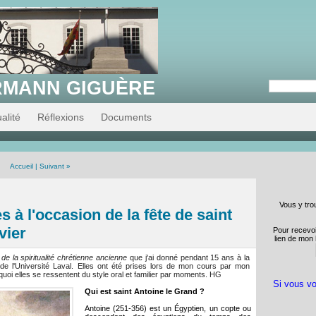
RMANN GIGUÈRE
alité
Réflexions
Documents
Accueil
|
Suivant »
Vous y tro
 à l'occasion de la fête de saint
vier
Pour recevoi
lien de mon 
 de la spiritualité chrétienne ancienne
que j'ai donné pendant 15 ans à la
 de l'Université Laval. Elles ont été prises lors de mon cours par mon
uoi elles se ressentent du style oral et familier par moments. HG
Si vous vo
Qui est saint Antoine le Grand ?
Antoine (251-356) est un Égyptien, un copte ou