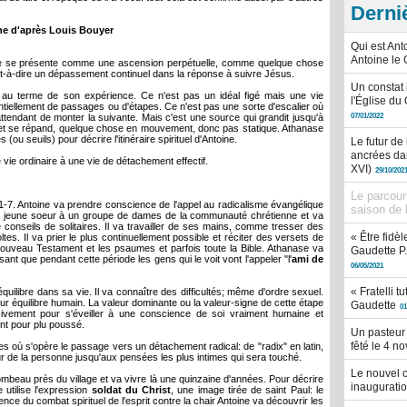
Derni
ine d'après Louis Bouyer
Qui est Ant
Antoine le 
oine se présente comme une ascension perpétuelle, comme quelque chose
à-dire un dépassement continuel dans la réponse à suivre Jésus.
Un constat 
vé au terme de son expérience. Ce n'est pas un idéal figé mais une vie
l'Église du
sentiellement de passages ou d'étapes. Ce n'est pas une sorte d'escalier où
ttendant de monter la suivante. Mais c'est une source qui grandit jusqu'à
07/01/2022
e et se répand, quelque chose en mouvement, donc pas statique. Athanase
u seuils) pour décrire l'itinéraire spirituel d'Antoine.
Le futur de
ancrées dan
vie ordinaire à une vie de détachement effectif.
XVI)
29/10/202
Le parcour
s 1-7. Antoine va prendre conscience de l'appel au radicalisme évangélique
saison de 
sa jeune soeur à un groupe de dames de la communauté chrétienne et va
ndre conseils de solitaires. Il va travailler de ses mains, comme tresser des
« Être fidè
tes. Il va prier le plus continuellement possible et réciter des versets de
Nouveau Testament et les psaumes et parfois toute la Bible. Athanase va
Gaudette P.
ant que pendant cette période les gens qui le voit vont l'appeler "l'
ami de
06/05/2021
« Fratelli 
quilibre dans sa vie. Il va connaître des difficultés; même d'ordre sexuel.
illeur équilibre humain. La valeur dominante ou la valeur-signe de cette étape
Gaudette
01
essivement pour s'éveiller à une conscience de soi vraiment humaine et
nt pour plu poussé.
Un pasteur 
fêté le 4 n
 où s'opère le passage vers un détachement radical: de "radix" en latin,
rieur de la personne jusqu'aux pensées les plus intimes qui sera touché.
Le nouvel 
ombeau près du village et va vivre là une quinzaine d'années. Pour décrire
inauguratio
 utilise l'expression
soldat du Christ
, une image tirée de saint Paul: le
ence du combat spirituel de l'esprit contre la chair Antoine va découvrir les