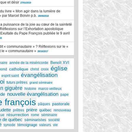
que et désir
27/01/2019
u livre « Mon agir dans la lumière de
 » par Marcel Boivin p.b.
28/09/2018
 la puissance de la joie au cœur de la sainteté
Réflexions sur l’Exhortation apostolique
Exultate du Pape François publiée le 9 avril
18
it « communautaire » ? Réflexions sur le «
 et le « communautaire »
28/10/2017
Benoît XVI
naire
année de la miséricorde
église
catholique
mond
christ
croix
évangélisation
esprit saint
foi
futurs prêtres
grand séminaire
n giguère
histoire
marco veilleux
nouvelle évangélisation
rde
pape
 françois
pastorale
pâques
udette
prière
québec
prêtres
renouveau
résurrection
que
rome
séminaire
e de québec
séminaristes
société
é
témoignage
synode
valeurs
vie