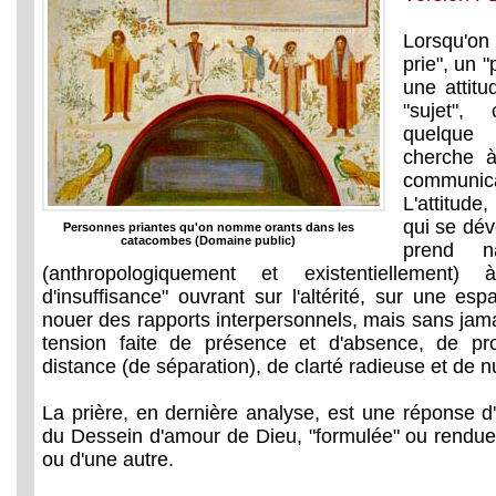
Lorsqu'on
prie", un "
une attit
"sujet",
quelque 
cherche 
communic
L'attitude,
qui se dév
Personnes priantes qu'on nomme orants dans les
catacombes (Domaine public)
prend na
(anthropologiquement et existentiellement)
d'insuffisance" ouvrant sur l'altérité, sur une e
nouer des rapports interpersonnels, mais sans jam
tension faite de présence et d'absence, de pro
distance (de séparation), de clarté radieuse et de n
La prière, en dernière analyse, est une réponse 
du Dessein d'amour de Dieu, "formulée" ou rendue
ou d'une autre.