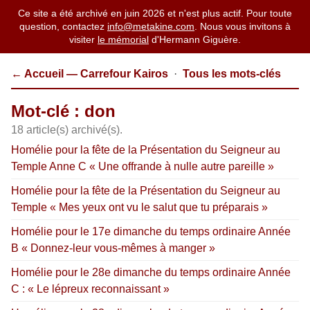
Ce site a été archivé en juin 2026 et n'est plus actif. Pour toute
question, contactez
info@metakine.com
. Nous vous invitons à
visiter
le mémorial
d'Hermann Giguère.
← Accueil — Carrefour Kairos
·
Tous les mots-clés
Mot-clé : don
18 article(s) archivé(s).
Homélie pour la fête de la Présentation du Seigneur au
Temple Anne C « Une offrande à nulle autre pareille »
Homélie pour la fête de la Présentation du Seigneur au
Temple « Mes yeux ont vu le salut que tu préparais »
Homélie pour le 17e dimanche du temps ordinaire Année
B « Donnez-leur vous-mêmes à manger »
Homélie pour le 28e dimanche du temps ordinaire Année
C : « Le lépreux reconnaissant »